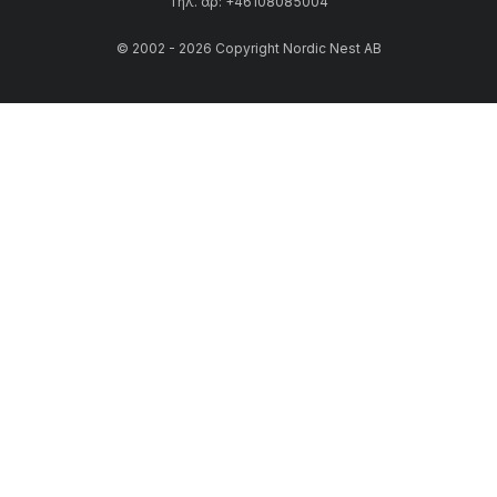
Τηλ. αρ: +46108085004
© 2002 - 2026 Copyright Nordic Nest AB