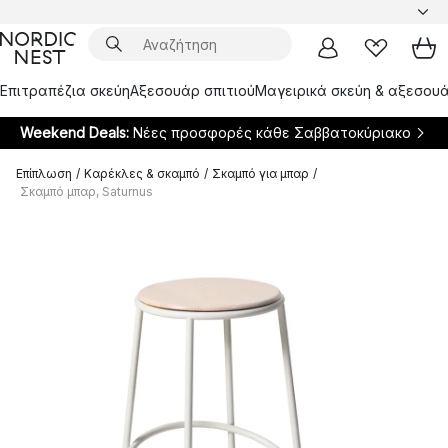
Επιτραπέζια σκεύη
Αξεσουάρ σπιτιού
Μαγειρικά σκεύη & αξεσουά
Weekend Deals:
Νέες προσφορές κάθε Σαββατοκύριακο
Επίπλωση
/
Καρέκλες & σκαμπό
/
Σκαμπό για μπαρ
/
Σκαμπό μπαρ, Saturnus