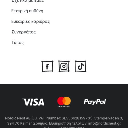
Σχετικά με εμας
Εταιρική ευθύνη
Ευκαιρίες καριέρας
Συνεργάτες
Τύπος
Nordic Nest AB (EU-VAT-Number: SE556628159701), Stämpelvägen 3,
394 70 Kalmar, Σουηδία, Εξυπηρέτηση πελατών: info@nordicnest.gr,