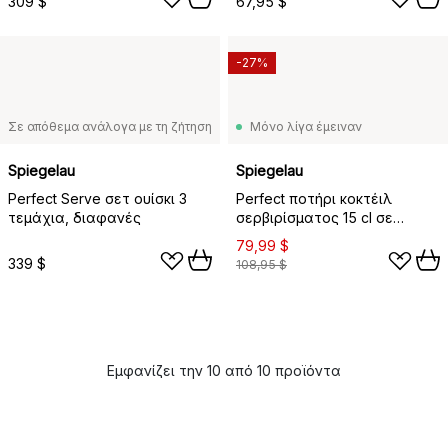
309 $
67,95 $
-27%
Σε απόθεμα ανάλογα με τη ζήτηση
Μόνο λίγα έμειναν
Spiegelau
Spiegelau
Perfect Serve σετ ουίσκι 3
Perfect ποτήρι κοκτέιλ
τεμάχια, διαφανές
σερβιρίσματος 15 cl σε
συσκευασία 4 τεμαχίων, Klar
79,99 $
339 $
108,95 $
Εμφανίζει την 10 από 10 προϊόντα