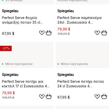
Σε απόθεμα
Κατόπιν παραγγελίας
Spiegelau
Spiegelau
Perfect Serve δοχείο
Perfect Serve σαμπανιέρα
ανάμειξης ποτών 35 cl
24cl . Συσκευασία 4
Συσκευασία 4 τεμαχίων,
τεμαχίων, διαφανές
79,99 $
διαφανές
67,95 $
108,95 $
-27%
Μόνο λίγα έμειναν
Μόνο λίγα έμειναν
Spiegelau
Spiegelau
Perfect Serve ποτήρι για
Perfect Serve ποτήρι ποτού
κοκτέιλ 17 cl Συσκευασία 4
24 cl Συσκευασία 4
τεμαχίων, διαφανές
τεμαχίων, διαφανές
79,99 $
67,95 $
108,95 $