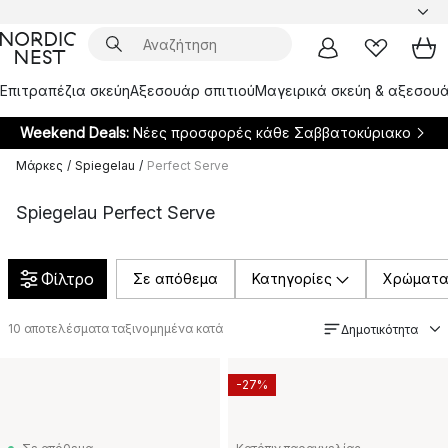
Επιτραπέζια σκεύη
Αξεσουάρ σπιτιού
Μαγειρικά σκεύη & αξεσουά
Weekend Deals:
Νέες προσφορές κάθε Σαββατοκύριακο
Μάρκες
/
Spiegelau
/
Perfect Serve
Spiegelau Perfect Serve
Φίλτρο
Σε απόθεμα
Κατηγορίες
Χρώματ
10
αποτελέσματα ταξινομημένα κατά
Δημοτικότητα
-27%