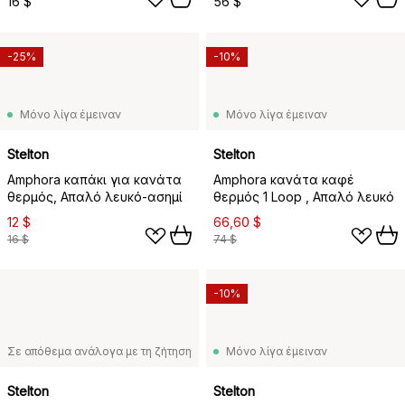
16 $
56 $
-25%
-10%
Μόνο λίγα έμειναν
Μόνο λίγα έμειναν
Stelton
Stelton
Amphora καπάκι για κανάτα
Amphora κανάτα καφέ
θερμός, Απαλό λευκό-ασημί
θερμός 1 Loop , Απαλό λευκό
12 $
66,60 $
16 $
74 $
-10%
Σε απόθεμα ανάλογα με τη ζήτηση
Μόνο λίγα έμειναν
Stelton
Stelton