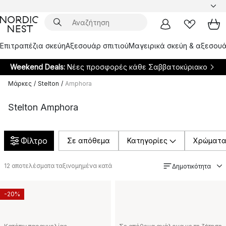
Επιτραπέζια σκεύη
Αξεσουάρ σπιτιού
Μαγειρικά σκεύη & αξεσουά
Weekend Deals:
Νέες προσφορές κάθε Σαββατοκύριακο
Μάρκες
/
Stelton
/
Amphora
Stelton Amphora
Φίλτρο
Σε απόθεμα
Κατηγορίες
Χρώματ
12
αποτελέσματα ταξινομημένα κατά
Δημοτικότητα
-20%