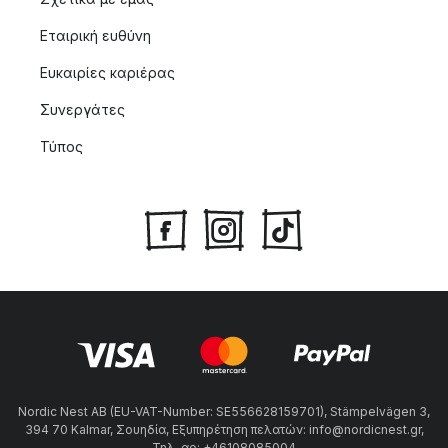
Εταιρική ευθύνη
Ευκαιρίες καριέρας
Συνεργάτες
Τύπος
Nordic Nest AB (EU-VAT-Number: SE556628159701), Stämpelvägen 3,
394 70 Kalmar, Σουηδία, Εξυπηρέτηση πελατών: info@nordicnest.gr,
Τηλ. αρ: +46108085004