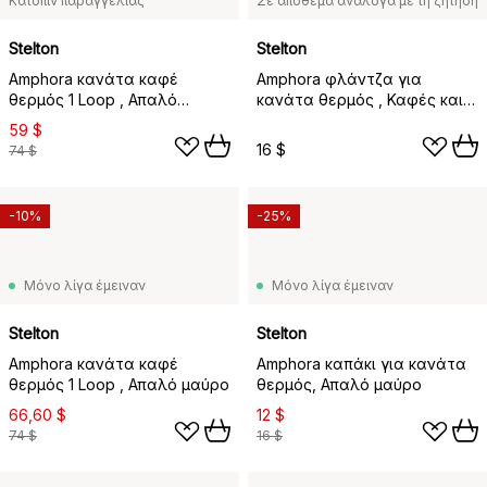
Κατόπιν παραγγελίας
Σε απόθεμα ανάλογα με τη ζήτηση
Stelton
Stelton
Amphora κανάτα καφέ
Amphora φλάντζα για
θερμός 1 Loop , Απαλό
κανάτα θερμός , Καφές και
ροδακινί
τσάι
59 $
16 $
74 $
-10%
-25%
Μόνο λίγα έμειναν
Μόνο λίγα έμειναν
Stelton
Stelton
Amphora κανάτα καφέ
Amphora καπάκι για κανάτα
θερμός 1 Loop , Απαλό μαύρο
θερμός, Απαλό μαύρο
66,60 $
12 $
74 $
16 $