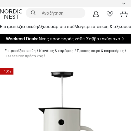
Επιτραπέζια σκεύη
Αξεσουάρ σπιτιού
Μαγειρικά σκεύη & αξεσουά
Weekend Deals:
Νέες προσφορές κάθε Σαββατοκύριακο
Επιτραπέζια σκεύη
/
Κανάτες & καράφες
/
Πρέσες καφέ & καφετιέρες
/
EM Stelton πρέσα καφέ
-10%