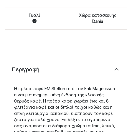
Γυαλί
Χώρα κατασκευής
Dania
Περιγραφή
Η πρέσα καφέ EM Stelton από τον Erik Magnussen
είναι μια ενημερωμένη έκδοση της κλασικής
θερμός καφέ. Η πρέσα καφέ χωράει έως και 8
φλιτζάνια καφέ και οι διπλοί τοίχοι καθώς και η
απλή λειτουργία καπακιού, διατηρούν τον καφέ
ζεστό για πολύ χρόνο. Επιλέξτε το αγαπημένο
σας ανάμεσα στα διάφορα χρώματα lime, λευκό,
μαύρο, κόκκινο, ανοξείδωτο ατσάλι και ματ