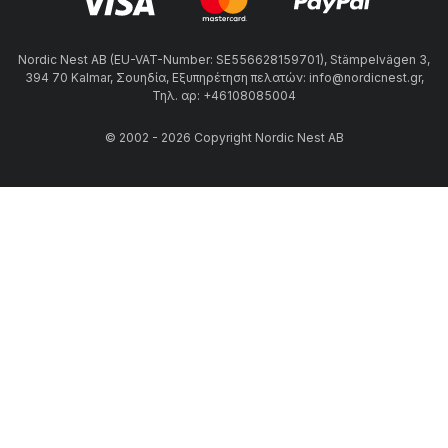
Nordic Nest AB (EU-VAT-Number: SE556628159701), Stämpelvägen 3,
394 70 Kalmar, Σουηδία, Εξυπηρέτηση πελατών: info@nordicnest.gr,
Τηλ. αρ: +46108085004
© 2002 - 2026 Copyright Nordic Nest AB