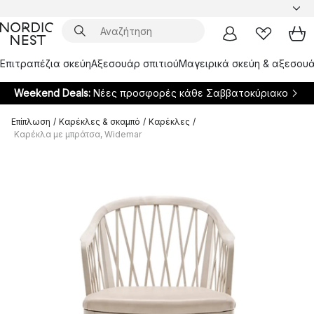
Επιτραπέζια σκεύη
Αξεσουάρ σπιτιού
Μαγειρικά σκεύη & αξεσουά
Weekend Deals:
Νέες προσφορές κάθε Σαββατοκύριακο
Επίπλωση
/
Καρέκλες & σκαμπό
/
Καρέκλες
/
Καρέκλα με μπράτσα, Widemar