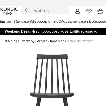
Επιτραπέζια σκεύη
Αξεσουάρ σπιτιού
Μαγειρικά σκεύη & αξεσουά
Weekend Deals:
Νέες προσφορές κάθε Σαββατοκύριακο
Επίπλωση
/
Καρέκλες & σκαμπό
/
Καρέκλες
/
Pinnockio καρέκλα