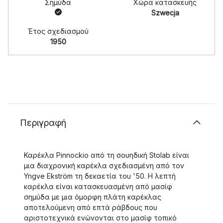
Σημύδα
Χώρα κατασκευής
Szwecja
Έτος σχεδιασμού
1950
Περιγραφή
Καρέκλα Pinnockio από τη σουηδική Stolab είναι
μια διαχρονική καρέκλα σχεδιασμένη από τον
Yngve Ekström τη δεκαετία του '50. Η λεπτή
καρέκλα είναι κατασκευασμένη από μασίφ
σημύδα με μια όμορφη πλάτη καρέκλας
αποτελούμενη από επτά ράβδους που
αριστοτεχνικά ενώνονται στο μασίφ τοπικό