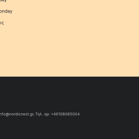
onday
ις
info@nordicnest.gr, Τηλ. αρ: +46108085004