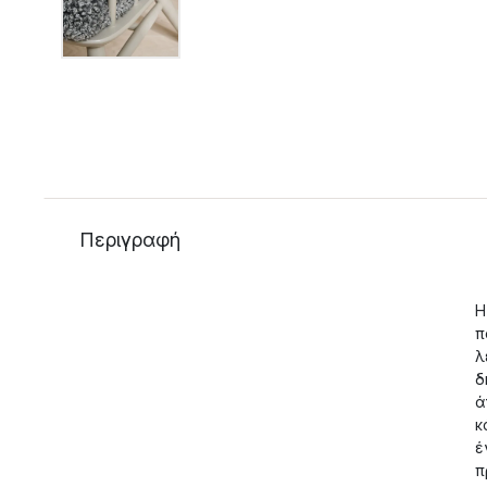
Περιγραφή
Η
π
λ
δ
ά
κ
έ
π