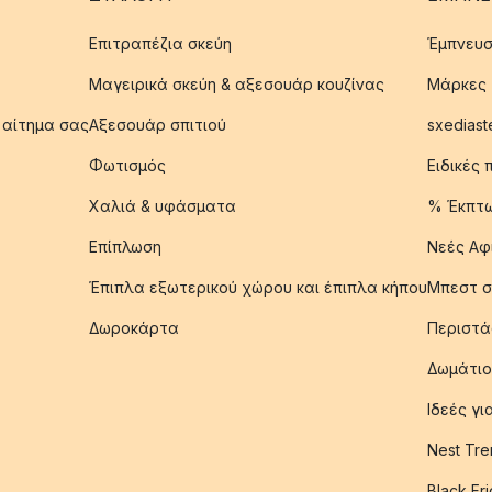
Επιτραπέζια σκεύη
Έμπνευσ
Μαγειρικά σκεύη & αξεσουάρ κουζίνας
Μάρκες
 αίτημα σας
Αξεσουάρ σπιτιού
sxediast
Φωτισμός
Ειδικές
Χαλιά & υφάσματα
% Έκπτ
Επίπλωση
Νεές Αφ
Έπιπλα εξωτερικού χώρου και έπιπλα κήπου
Μπεστ σ
Δωροκάρτα
Περιστά
Δωμάτιο
Ιδεές γ
Nest Tre
Black Fr