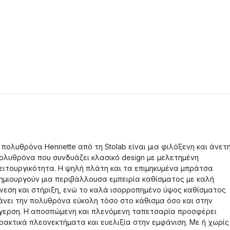
 πολυθρόνα Henriette από τη Stolab είναι μια φιλόξενη και άνετ
ολυθρόνα που συνδυάζει κλασικό design με μελετημένη
ειτουργικότητα. Η ψηλή πλάτη και τα επιμηκυμένα μπράτσα
ημιουργούν μια περιβάλλουσα εμπειρία καθίσματος με καλή
νεση και στήριξη, ενώ το καλά ισορροπημένο ύψος καθίσματος
άνει την πολυθρόνα εύκολη τόσο στο κάθισμα όσο και στην
γερση. Η αποσπώμενη και πλενόμενη ταπετσαρία προσφέρει
ρακτικά πλεονεκτήματα και ευελιξία στην εμφάνιση. Με ή χωρίς