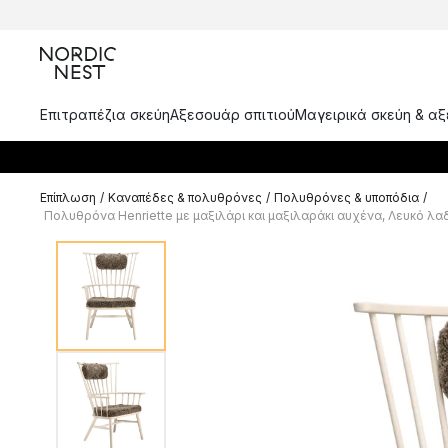
Επιτραπέζια σκεύη
Αξεσουάρ σπιτιού
Μαγειρικά σκεύη & α
Επίπλωση
/
Καναπέδες & πολυθρόνες
/
Πολυθρόνες & υποπόδια
/
Πολυθρόνα Henriette με μαξιλάρι και μαξιλαράκι αυχένα, Λευκό λ