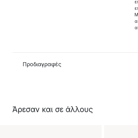
ε
ε
Μ
α
α
Προδιαγραφές
Άρεσαν και σε άλλους