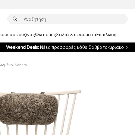
ξεσουάρ κουζίνας
Φωτισμός
Χαλιά & υφάσματα
Επίπλωση
Weekend Deals:
Νέες προσφορές κάθε Σαββατοκύριακο
αδωμένο-Sahara