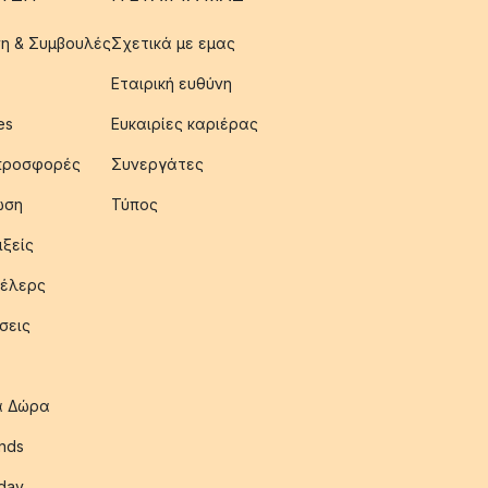
η & Συμβουλές
Σχετικά με εμας
Εταιρική ευθύνη
es
Ευκαιρίες καριέρας
 προσφορές
Συνεργάτες
ωση
Τύπος
ιξείς
έλερς
σεις
ια Δώρα
nds
iday