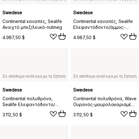
Swedese
Swedese
Continental καναπές, Sealife
Continental καναπές, Sealife
Ανοιχτό μπεζ/λευκό-nutmeg
Ελεφαντόδοντο/άμμος-
χρωμιο ατσάλι
4.987,50 $
4.987,50 $
Σε απόθεμα ανάλογα με τη ζήτηση
Σε απόθεμα ανάλογα με τη ζήτηση
Swedese
Swedese
Continental πολυθρόνα,
Continental πολυθρόνα, Wave
Sealife Ελεφαντόδοντο/
Ουρανός-μαυρολακαρισμένο
άμμος-μαυρολακαρισμένο
ατσάλι
3.112,50 $
3.112,50 $
ατσάλι