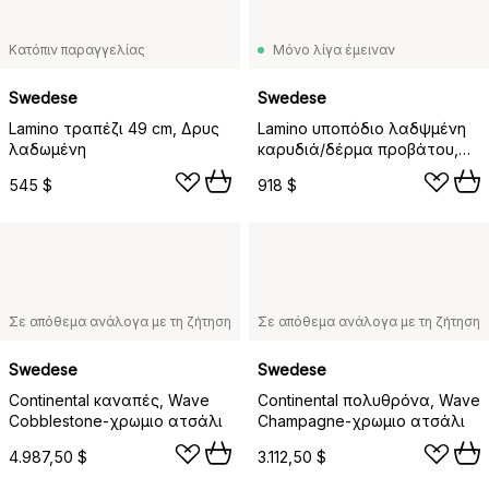
Κατόπιν παραγγελίας
Μόνο λίγα έμειναν
Swedese
Swedese
Lamino τραπέζι 49 cm, Δρυς
Lamino υποπόδιο λαδψμένη
λαδωμένη
καρυδιά/δέρμα προβάτου,
Κάρβουνο (σκούρο γκρι)
545 $
918 $
Σε απόθεμα ανάλογα με τη ζήτηση
Σε απόθεμα ανάλογα με τη ζήτηση
Swedese
Swedese
Continental καναπές, Wave
Continental πολυθρόνα, Wave
Cobblestone-χρωμιο ατσάλι
Champagne-χρωμιο ατσάλι
4.987,50 $
3.112,50 $