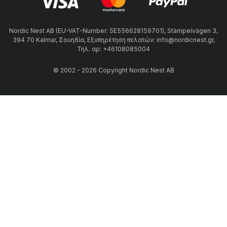
Nordic Nest AB (EU-VAT-Number: SE556628159701), Stämpelvägen 3,
394 70 Kalmar, Σουηδία, Εξυπηρέτηση πελατών: info@nordicnest.gr,
Τηλ. αρ: +46108085004
© 2002 - 2026 Copyright Nordic Nest AB