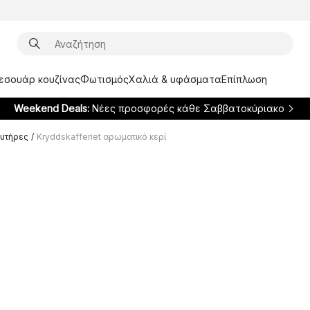
ξεσουάρ κουζίνας
Φωτισμός
Χαλιά & υφάσματα
Επίπλωση
Weekend Deals:
Νέες προσφορές κάθε Σαββατοκύριακο
χυτήρες
/
Kryddskafferiet αρωματικό κερί