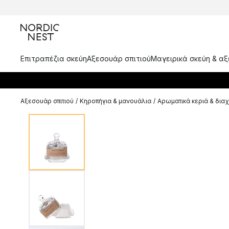
Επιτραπέζια σκεύη
Αξεσουάρ σπιτιού
Μαγειρικά σκεύη & α
Αξεσουάρ σπιτιού
/
Κηροπήγια & μανουάλια
/
Αρωματικά κεριά & δια