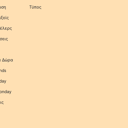
ωση
Τύπος
ιξείς
έλερς
σεις
ια Δώρα
nds
iday
onday
ις