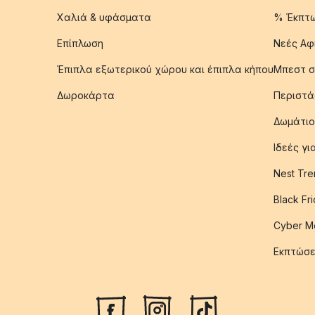
Χαλιά & υφάσματα
% Έκπτ
Επίπλωση
Νεές Αφ
Έπιπλα εξωτερικού χώρου και έπιπλα κήπου
Μπεστ σ
Δωροκάρτα
Περιστά
Δωμάτιο
Ιδεές γ
Nest Tre
Black Fr
Cyber M
Εκπτώσε