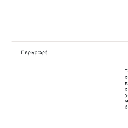
Περιγραφή
Τ
σ
π
σ
χ
γ
δ