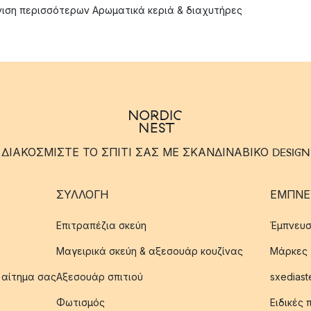
ιση περισσότερων Αρωματικά κεριά & διαχυτήρες
ΔΙΑΚΟΣΜΙΣΤΕ ΤΟ ΣΠΙΤΙ ΣΑΣ ΜΕ ΣΚΑΝΔΙΝΑΒΙΚΟ DESIGN
ΣΥΛΛΟΓΉ
ΈΜΠΝΕ
Επιτραπέζια σκεύη
Έμπνευσ
Μαγειρικά σκεύη & αξεσουάρ κουζίνας
Μάρκες
 αίτημα σας
Αξεσουάρ σπιτιού
sxediast
Φωτισμός
Ειδικές