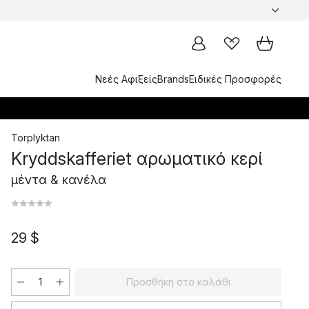
Νεές Αφιξείς
Brands
Ειδικές Προσφορές
Torplyktan
Kryddskafferiet αρωματικό κερί
μέντα & κανέλα
29 $
Προσθήκη στο καλάθι