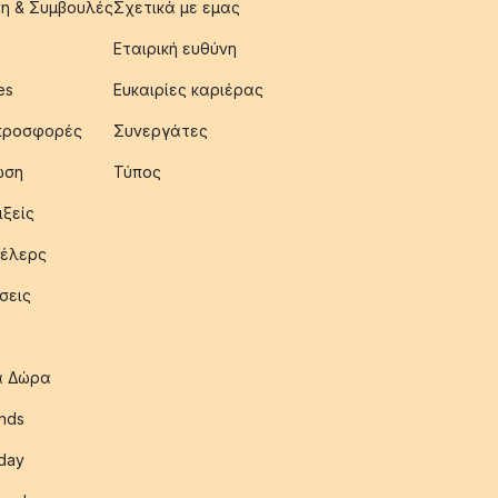
η & Συμβουλές
Σχετικά με εμας
Εταιρική ευθύνη
es
Ευκαιρίες καριέρας
 προσφορές
Συνεργάτες
ωση
Τύπος
ιξείς
έλερς
σεις
ια Δώρα
nds
iday