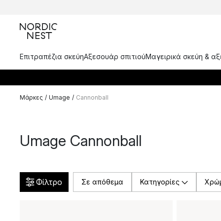
Επιτραπέζια σκεύη
Αξεσουάρ σπιτιού
Μαγειρικά σκεύη & α
Μάρκες
/
Umage
/
Cannonball
Umage Cannonball
Φίλτρο
Σε απόθεμα
Κατηγορίες
Χρώ