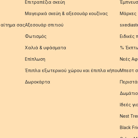
Επιτραπέζια σκεύη
Έμπνευσ
Μαγειρικά σκεύη & αξεσουάρ κουζίνας
Μάρκες
 αίτημα σας
Αξεσουάρ σπιτιού
sxediast
Φωτισμός
Ειδικές
Χαλιά & υφάσματα
% Έκπτ
Επίπλωση
Νεές Αφ
Έπιπλα εξωτερικού χώρου και έπιπλα κήπου
Μπεστ σ
Δωροκάρτα
Περιστά
Δωμάτιο
Ιδεές γ
Nest Tre
Black Fr