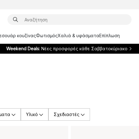
ξεσουάρ κουζίνας
Φωτισμός
Χαλιά & υφάσματα
Επίπλωση
Weekend Deals:
Νέες προσφορές κάθε Σαββατοκύριακο
ματα
Υλικό
Σχεδιαστές