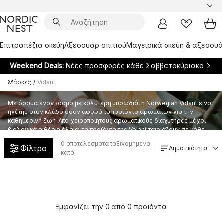
Επιτραπέζια σκεύη
Αξεσουάρ σπιτιού
Μαγειρικά σκεύη & αξεσουά
Weekend Deals:
Νέες προσφορές κάθε Σαββατοκύριακο
Μάρκες
/
Volant
Volant
Με όραμα έναν κόσμο με καλύτερη μυρωδιά, η Norwegian Volant είναι
ηγέτης στον κλάδο όσον αφορά τα προϊόντα αρωμάτων για την
καθημερινή ζωή. Από χειροποίητους αρωματικούς διαχυτήρες μέχρι
βιολογικά αιθέρια έλαια, τα προϊόντα της Volant ταιριάζουν σε κάθε
σπίτι.
0
αποτελέσματα ταξινομημένα
Φίλτρο
Δημοτικότητα
κατά
Εμφανίζει την 0 από 0 προϊόντα