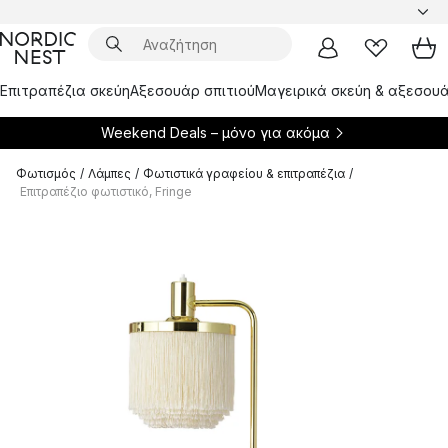
Επιτραπέζια σκεύη
Αξεσουάρ σπιτιού
Μαγειρικά σκεύη & αξεσουά
Weekend Deals – μόνο για
ακόμα
Φωτισμός
/
Λάμπες
/
Φωτιστικά γραφείου & επιτραπέζια
/
Επιτραπέζιο φωτιστικό, Fringe