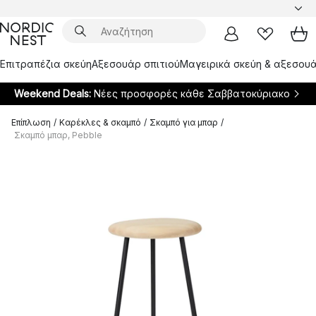
Επιτραπέζια σκεύη
Αξεσουάρ σπιτιού
Μαγειρικά σκεύη & αξεσουά
Weekend Deals:
Νέες προσφορές κάθε Σαββατοκύριακο
Επίπλωση
/
Καρέκλες & σκαμπό
/
Σκαμπό για μπαρ
/
Σκαμπό μπαρ, Pebble