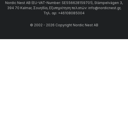
Nordic Nest AB (EU-VAT-Number: SE556628159701), Stämpelvägen 3,
394 70 Kalmar, Σουηδία, Εξυπηρέτηση πελατών: info@nordicnest.gr,
Τηλ. αρ: +46108085004
© 2002 - 2026 Copyright Nordic Nest AB