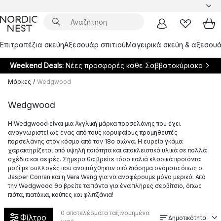
Επιτραπέζια σκεύη
Αξεσουάρ σπιτιού
Μαγειρικά σκεύη & αξεσουά
Weekend Deals:
Νέες προσφορές κάθε Σαββατοκύριακο
Μάρκες
/
Wedgwood
Wedgwood
Η Wedgwood είναι μια Αγγλική μάρκα πορσελάνης που έχει
αναγνωριστεί ως ένας από τους κορυφαίους προμηθευτές
πορσελάνης στον κόσμο από τον 18ο αιώνα. Η ευρεία γκάμα
χαρακτηρίζεται από υψηλή ποιότητα και αποκλειστικά υλικά σε πολλά
σχέδια και σειρές. Σήμερα θα βρείτε τόσο παλιά κλασικά προϊόντα
μαζί με συλλογές που αναπτύχθηκαν από διάσημα ονόματα όπως ο
Jasper Conran και η Vera Wang για να αναφέρουμε μόνο μερικά. Από
την Wedgwood θα βρείτε τα πάντα για ένα πλήρες σερβίτσιο, όπως
πιάτα, πιατάκια, κούπες και φλιτζάνια!
0
αποτελέσματα ταξινομημένα
Φίλτρο
Δημοτικότητα