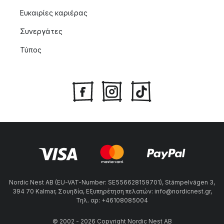
Ευκαιρίες καριέρας
Συνεργάτες
Τύπος
Nordic Nest AB (EU-VAT-Number: SE556628159701), Stämpelvägen 3,
394 70 Kalmar, Σουηδία, Εξυπηρέτηση πελατών: info@nordicnest.gr,
Τηλ. αρ: +46108085004
© 2002 - 2026 Copyright Nordic Nest AB