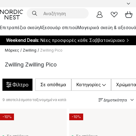
Επιτραπέζια σκεύη
Αξεσουάρ σπιτιού
Μαγειρικά σκεύη & αξεσουά
Weekend Deals:
Νέες προσφορές κάθε Σαββατοκύριακο
Μάρκες
/
Zwilling
/
Zwilling Pico
Zwilling Zwilling Pico
Φίλτρο
Σε απόθεμα
Κατηγορίες
Χρώματ
9
αποτελέσματα ταξινομημένα κατά
Δημοτικότητα
-10%
-10%