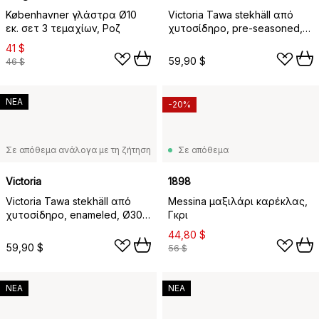
Københavner γλάστρα Ø10
Victoria Tawa stekhäll από
εκ. σετ 3 τεμαχίων, Ροζ
χυτοσίδηρο, pre-seasoned,
Ø38 εκ.
41 $
59,90 $
46 $
ΝΕΑ
-20%
Σε απόθεμα ανάλογα με τη ζήτηση
Σε απόθεμα
Victoria
1898
Victoria Tawa stekhäll από
Messina μαξιλάρι καρέκλας,
χυτοσίδηρο, enameled, Ø30
Γκρι
εκ.
44,80 $
59,90 $
56 $
ΝΕΑ
ΝΕΑ