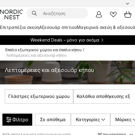
Επιτραπέζια σκεύη
Αξεσουάρ σπιτιού
Μαγειρικά σκεύη & αξεσουά
Weekend Deals – μόνο για
ακόμα
Έπιπλα εξωτερικού χώρου και έπιπλα κήπου
/
Λεπτομέρειες και αξεσουάρ κήπου
Λεπτομέρειες και αξεσουάρ κήπου
Γλάστρες εξωτερικού χώρου
Καλάθια αποθήκευσης εξω
Φίλτρο
Σε απόθεμα
Κατηγορίες
Μάρκες
808
αποτελέσματα ταξινομημένα κατά
Δημοτικότητα