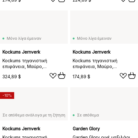
Μόνο λίγα έμειναν
Μόνο λίγα έμειναν
Kockums Jernverk
Kockums Jernverk
Kockums τηγανιστική
Kockums τηγανιστική
επιφάνεια, Μαύρο,
επιφάνεια, Μαύρο,
στρογγυλό, Ø57 εκ.
ημικυκλικό, 47 εκ.
324,89 $
174,89 $
-10%
Σε απόθεμα ανάλογα με τη ζήτηση
Σε απόθεμα
Kockums Jernverk
Garden Glory
Kockums τηγανιστική
Garden Glory ριγέ μαξιλάρι,