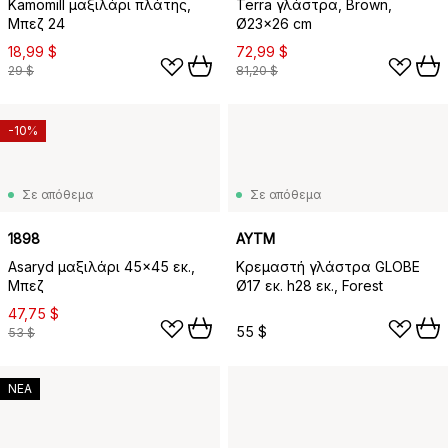
Kamomill μαξιλάρι πλάτης,
Terra γλάστρα, Brown,
Μπεζ 24
Ø23x26 cm
18,99 $
72,99 $
29 $
81,20 $
-10%
Σε απόθεμα
Σε απόθεμα
1898
AYTM
Asaryd μαξιλάρι 45x45 εκ.,
Κρεμαστή γλάστρα GLOBE
Μπεζ
Ø17 εκ. h28 εκ., Forest
47,75 $
55 $
53 $
ΝΕΑ