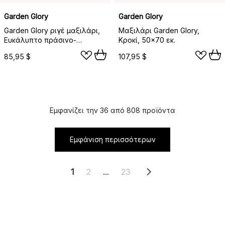
Garden Glory
Garden Glory
Garden Glory ριγέ μαξιλάρι,
Μαξιλάρι Garden Glory,
Ευκάλυπτο πράσινο-
Κροκί, 50x70 εκ.
τερακότα, 25x50 εκ.
85,95 $
107,95 $
Εμφανίζει την 36 από 808 προϊόντα
Εμφάνιση περισσότερων
1
2
...
23