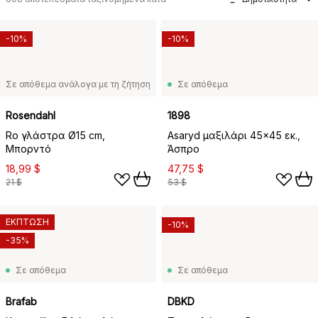
-10%
-10%
Σε απόθεμα ανάλογα με τη ζήτηση
Σε απόθεμα
Rosendahl
1898
Ro γλάστρα Ø15 cm,
Asaryd μαξιλάρι 45x45 εκ.,
Μπορντό
Άσπρο
18,99 $
47,75 $
21 $
53 $
ΕΚΠΤΩΣΗ
-10%
-35%
Σε απόθεμα
Σε απόθεμα
Brafab
DBKD