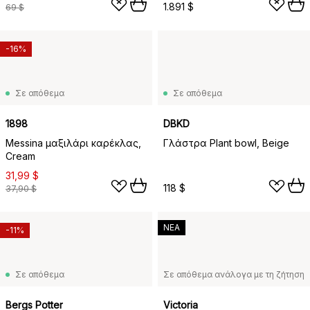
1.891 $
69 $
-16%
Σε απόθεμα
Σε απόθεμα
1898
DBKD
Messina μαξιλάρι καρέκλας,
Γλάστρα Plant bowl, Beige
Cream
31,99 $
118 $
37,90 $
ΝΕΑ
-11%
Σε απόθεμα
Σε απόθεμα ανάλογα με τη ζήτηση
Bergs Potter
Victoria