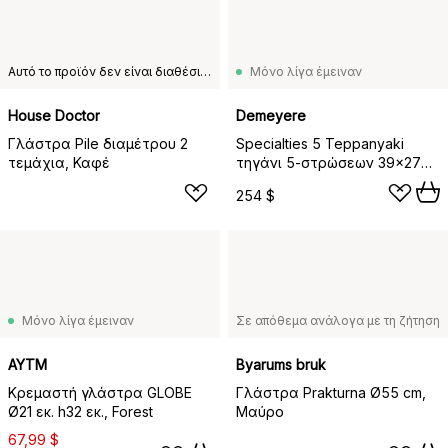
Αυτό το προϊόν δεν είναι διαθέσιμο στη χώρα παράδοσης που έχετε επιλέξει.
Μόνο λίγα έμειναν
House Doctor
Demeyere
Γλάστρα Pile διαμέτρου 2
Specialties 5 Teppanyaki
τεμάχια, Καφέ
τηγάνι 5-στρώσεων 39x27
εκ., Ανοξείδωτο ατσάλι
254 $
Μόνο λίγα έμειναν
Σε απόθεμα ανάλογα με τη ζήτηση
AYTM
Byarums bruk
Κρεμαστή γλάστρα GLOBE
Γλάστρα Prakturna Ø55 cm,
Ø21 εκ. h32 εκ., Forest
Μαύρο
67,99 $