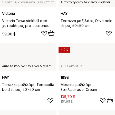
Σε απόθεμα ανάλογα με τη ζήτηση
Αυτό το προϊόν δεν είναι διαθέσιμο στη χώρα παράδοσης που έχετε επιλέξει.
Victoria
HAY
Victoria Tawa stekhäll από
Terrazza μαξιλάρι, Olive bold
χυτοσίδηρο, pre-seasoned,
stripe, 50x50 cm
Ø30 εκ.
59,90 $
-10%
Αυτό το προϊόν δεν είναι διαθέσιμο στη χώρα παράδοσης που έχετε επιλέξει.
Σε απόθεμα
HAY
1898
Terrazza μαξιλάρι, Terracotta
Messina μαξιλάρι
bold stripe, 50x50 cm
ξαπλώστρας, Cream
136,70 $
151,95 $