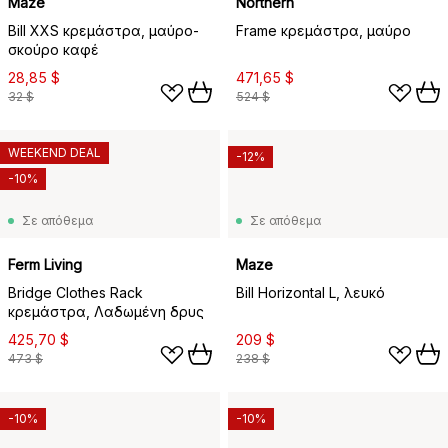
Maze
Northern
Bill XXS κρεμάστρα, μαύρο-
Frame κρεμάστρα, μαύρο
σκούρο καφέ
28,85 $
471,65 $
32 $
524 $
WEEKEND DEAL
-12%
-10%
Σε απόθεμα
Σε απόθεμα
Ferm Living
Maze
Bridge Clothes Rack
Bill Horizontal L, λευκό
κρεμάστρα, Λαδωμένη δρυς
425,70 $
209 $
473 $
238 $
-10%
-10%