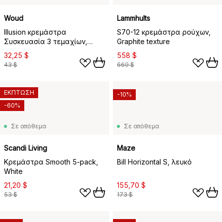
Woud
Lammhults
Illusion κρεμάστρα
S70-12 κρεμάστρα ρούχων,
Συσκευασία 3 τεμαχίων,
Graphite texture
μαύρο
32,25 $
558 $
43 $
669 $
ΕΚΠΤΩΣΗ
-10%
-60%
Σε απόθεμα
Σε απόθεμα
Scandi Living
Maze
Κρεμάστρα Smooth 5-pack,
Bill Horizontal S, λευκό
White
21,20 $
155,70 $
53 $
173 $