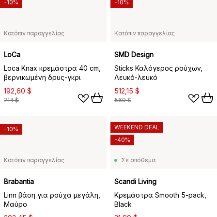
-10%
-10%
Κατόπιν παραγγελίας
Κατόπιν παραγγελίας
LoCa
SMD Design
Loca Knax κρεμάστρα 40 cm,
Sticks Καλόγερος ρούχων,
βερνικωμένη δρυς-γκρι
Λευκό-λευκό
192,60 $
512,15 $
214 $
569 $
WEEKEND DEAL
-10%
-40%
Κατόπιν παραγγελίας
Σε απόθεμα
Brabantia
Scandi Living
Linn βάση για ρούχα μεγάλη,
Κρεμάστρα Smooth 5-pack,
Μαύρο
Black