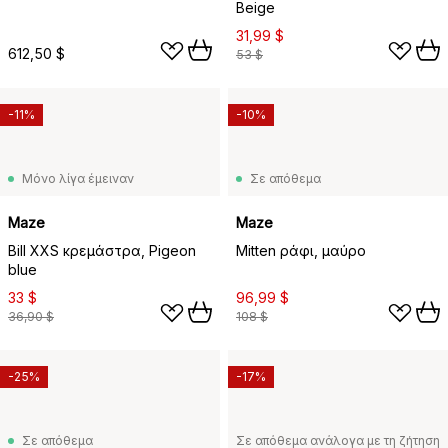
Beige
31,99 $
612,50 $
53 $
-11%
-10%
Μόνο λίγα έμειναν
Σε απόθεμα
Maze
Maze
Bill XXS κρεμάστρα, Pigeon
Mitten ράφι, μαύρο
blue
33 $
96,99 $
36,90 $
108 $
-25%
-17%
Σε απόθεμα
Σε απόθεμα ανάλογα με τη ζήτηση