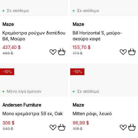
Σε απόθεμα
Σε απόθεμα
Maze
Maze
Κρεμάστρα ρούχων δαπέδου
Bill Horizontal S, μαύρο-
Bill, Μαύρο
σκούρο καφέ
437,40 $
155,70 $
486 $
173 $
-10%
-10%
Μόνο λίγα έμειναν
Σε απόθεμα
Andersen Furniture
Maze
Mono κρεμάστρα 59 εκ, Oak
Mitten ράφι, λευκό
306 $
96,99 $
340 $
108 $