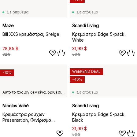
Σε απόθεμα
Σε απόθεμα
Maze
Scandi Living
Bill XXS κρεμάστρα, Greige
Κρεμάστρα Edge 5-pack,
White
28,85 $
31,99 $
32 $
53 $
WEEKEND DEAL
-10%
-40%
Αυτό το προϊόν δεν είναι διαθέσιμο στη χώρα παράδοσης που έχετε επιλέξει.
Σε απόθεμα
Nicolas Vahé
Scandi Living
Κρεμάστρα ρούχων
Κρεμάστρα Edge 5-pack,
Presentation, Φινίρισμα
Black
ασημιού
31,99 $
53 $