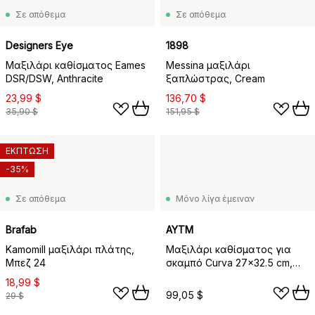
Σε απόθεμα
Σε απόθεμα
Designers Eye
1898
Μαξιλάρι καθίσματος Eames
Messina μαξιλάρι
DSR/DSW, Anthracite
ξαπλώστρας, Cream
23,99 $
136,70 $
35,90 $
151,95 $
ΕΚΠΤΩΣΗ
-35%
Σε απόθεμα
Μόνο λίγα έμειναν
Brafab
AYTM
Kamomill μαξιλάρι πλάτης,
Μαξιλάρι καθίσματος για
Μπεζ 24
σκαμπό Curva 27x32.5 cm,
Anthracit
18,99 $
99,05 $
29 $