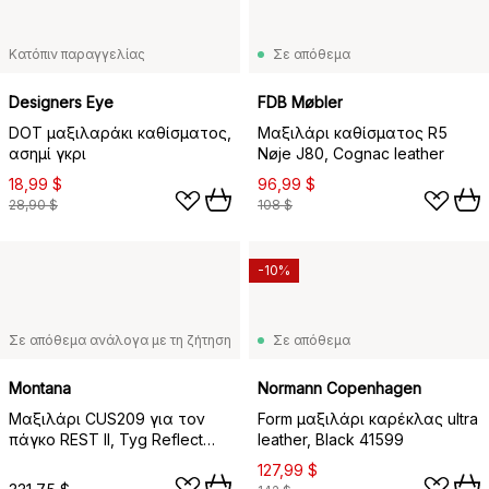
Κατόπιν παραγγελίας
Σε απόθεμα
Designers Eye
FDB Møbler
DOT μαξιλαράκι καθίσματος,
Μαξιλάρι καθίσματος R5
ασημί γκρι
Nøje J80, Cognac leather
18,99 $
96,99 $
28,90 $
108 $
-10%
Σε απόθεμα ανάλογα με τη ζήτηση
Σε απόθεμα
Montana
Normann Copenhagen
Μαξιλάρι CUS209 για τον
Form μαξιλάρι καρέκλας ultra
πάγκο REST II, Tyg Reflect
leather, Black 41599
184
127,99 $