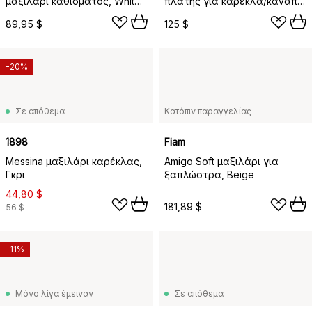
μαξιλάρι καθίσματος, White-
πλάτης για καρέκλα/καναπέ,
blueberry-cold blue-dark
Cane-line Natté black
89,95 $
125 $
brown
-20%
Σε απόθεμα
Κατόπιν παραγγελίας
1898
Fiam
Messina μαξιλάρι καρέκλας,
Amigo Soft μαξιλάρι για
Γκρι
ξαπλώστρα, Beige
44,80 $
181,89 $
56 $
-11%
Μόνο λίγα έμειναν
Σε απόθεμα