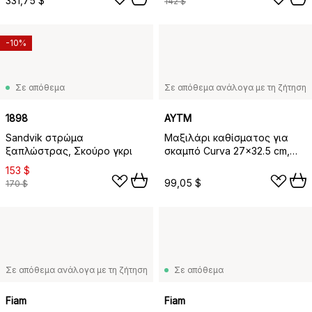
331,75 $
142 $
-10%
Σε απόθεμα
Σε απόθεμα ανάλογα με τη ζήτηση
1898
AYTM
Sandvik στρώμα
Μαξιλάρι καθίσματος για
ξαπλώστρας, Σκούρο γκρι
σκαμπό Curva 27x32.5 cm,
Amber
153 $
99,05 $
170 $
Σε απόθεμα ανάλογα με τη ζήτηση
Σε απόθεμα
Fiam
Fiam