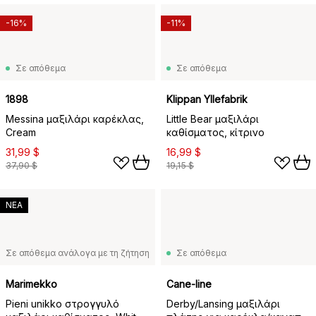
-16%
-11%
Σε απόθεμα
Σε απόθεμα
1898
Klippan Yllefabrik
Messina μαξιλάρι καρέκλας,
Little Bear μαξιλάρι
Cream
καθίσματος, κίτρινο
31,99 $
16,99 $
37,90 $
19,15 $
ΝΕΑ
Σε απόθεμα ανάλογα με τη ζήτηση
Σε απόθεμα
Marimekko
Cane-line
Pieni unikko στρογγυλό
Derby/Lansing μαξιλάρι