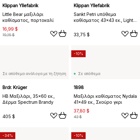
Klippan Yllefabrik
Klippan Yllefabrik
Little Bear μαξιλάρι
Sankt Petri υπόθεμα
καθίσματος, πορτοκαλί
καθίσματος 43x43 εκ., Light
Grey
16,99 $
33,75 $
19,15 $
-10%
Σε απόθεμα ανάλογα με τη ζήτηση
Σε απόθεμα
Brdr. Krüger
1898
HB Μαξιλάρι, 35x60 εκ.,
Μαξιλάρι καθίσματος Nydala
Δέρμα Spectrum Brandy
41x49 εκ., Σκούρο γκρι
37,80 $
405 $
42 $
-34%
-10%