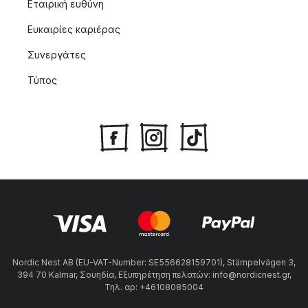
Εταιρική ευθύνη
Ευκαιρίες καριέρας
Συνεργάτες
Τύπος
Nordic Nest AB (EU-VAT-Number: SE556628159701), Stämpelvägen 3,
394 70 Kalmar, Σουηδία, Εξυπηρέτηση πελατών: info@nordicnest.gr,
Τηλ. αρ: +46108085004