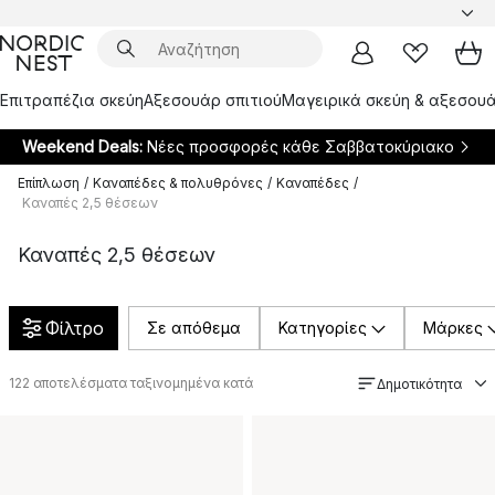
Επιτραπέζια σκεύη
Αξεσουάρ σπιτιού
Μαγειρικά σκεύη & αξεσουά
Weekend Deals:
Νέες προσφορές κάθε Σαββατοκύριακο
Επίπλωση
/
Καναπέδες & πολυθρόνες
/
Καναπέδες
/
Καναπές 2,5 θέσεων
Καναπές 2,5 θέσεων
Φίλτρο
Σε απόθεμα
Κατηγορίες
Μάρκες
122
αποτελέσματα ταξινομημένα κατά
Δημοτικότητα