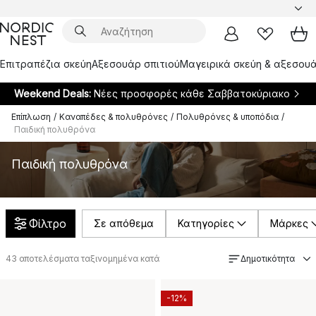
Επιτραπέζια σκεύη
Αξεσουάρ σπιτιού
Μαγειρικά σκεύη & αξεσουά
Weekend Deals:
Νέες προσφορές κάθε Σαββατοκύριακο
Επίπλωση
/
Καναπέδες & πολυθρόνες
/
Πολυθρόνες & υποπόδια
/
Παιδική πολυθρόνα
Παιδική πολυθρόνα
Φίλτρο
Σε απόθεμα
Κατηγορίες
Μάρκες
43
αποτελέσματα ταξινομημένα κατά
Δημοτικότητα
-12%