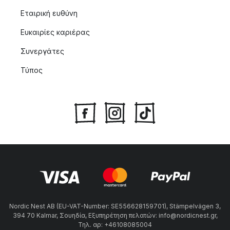
Εταιρική ευθύνη
Ευκαιρίες καριέρας
Συνεργάτες
Τύπος
Nordic Nest AB (EU-VAT-Number: SE556628159701), Stämpelvägen 3,
394 70 Kalmar, Σουηδία, Εξυπηρέτηση πελατών: info@nordicnest.gr,
Τηλ. αρ: +46108085004