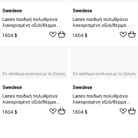
Swedese
Swedese
Lamini παιδική πολυθρόνα
Lamini παιδική πολυθρόνα
λακαρισμένη οξιά/δέρμα
λακαρισμένη οξιά/δέρμα
προβάτου, Σαχάρα (καφέ
προβάτου, Υπόλευκο (λευκό)
1.604 $
1.604 $
νουγκά)
Σε απόθεμα ανάλογα με τη ζήτηση
Σε απόθεμα ανάλογα με τη ζήτηση
Swedese
Swedese
Lamini παιδική πολυθρόνα
Lamini παιδική πολυθρόνα
λακαρισμένη οξιά/δέρμα
λακαρισμένη οξιά/δέρμα
προβάτου, Μαύρο (μαύρο)
προβάτου, Κάρβουνο
1.604 $
1.604 $
(σκούρο γκρι)