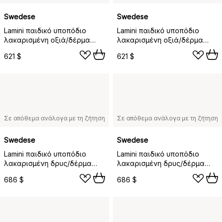
Swedese
Swedese
Lamini παιδικό υποπόδιο
Lamini παιδικό υποπόδιο
λακαρισμένη οξιά/δέρμα
λακαρισμένη οξιά/δέρμα
προβάτου, Κάρβουνο
προβάτου, Αστροφεγγιά
621 $
621 $
(σκούρο γκρι)
(μπεζ)
Σε απόθεμα ανάλογα με τη ζήτηση
Σε απόθεμα ανάλογα με τη ζήτηση
Swedese
Swedese
Lamini παιδικό υποπόδιο
Lamini παιδικό υποπόδιο
λακαρισμένη δρυς/δέρμα
λακαρισμένη δρυς/δέρμα
προβάτου, Υπόλευκο (λευκό)
προβάτου, Εσπρέσσο (καφέ)
686 $
686 $