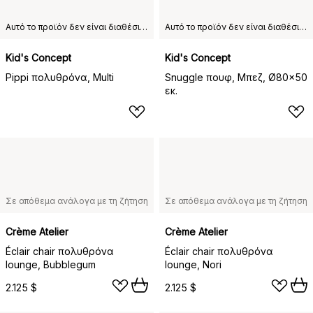
Αυτό το προϊόν δεν είναι διαθέσιμο στη χώρα παράδοσης που έχετε επιλέξει.
Αυτό το προϊόν δεν είναι διαθέσιμο στη χώρα παράδοσης που έχετε επιλέξει.
Kid's Concept
Kid's Concept
Pippi πολυθρόνα, Multi
Snuggle πουφ, Μπεζ, Ø80x50
εκ.
Σε απόθεμα ανάλογα με τη ζήτηση
Σε απόθεμα ανάλογα με τη ζήτηση
Crème Atelier
Crème Atelier
Éclair chair πολυθρόνα
Éclair chair πολυθρόνα
lounge, Bubblegum
lounge, Nori
2.125 $
2.125 $