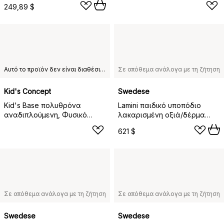
249,89 $
Αυτό το προϊόν δεν είναι διαθέσιμο στη χώρα παράδοσης που έχετε επιλέξει.
Σε απόθεμα ανάλογα με τη ζήτηση
Kid's Concept
Swedese
Kid's Base πολυθρόνα
Lamini παιδικό υποπόδιο
αναδιπλούμενη, Φυσικό
λακαρισμένη οξιά/δέρμα
λευκό
προβάτου, Υπόλευκο (λευκό)
621 $
Σε απόθεμα ανάλογα με τη ζήτηση
Σε απόθεμα ανάλογα με τη ζήτηση
Swedese
Swedese