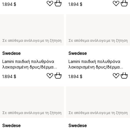
προβάτου, Μαύρο (μαύρο)
προβάτου, Σαχάρα (καφέ
1.894 $
1.894 $
νουγκά)
Σε απόθεμα ανάλογα με τη ζήτηση
Σε απόθεμα ανάλογα με τη ζήτηση
Swedese
Swedese
Lamini παιδική πολυθρόνα
Lamini παιδική πολυθρόνα
λακαρισμένη δρυς/δέρμα
λακαρισμένη δρυς/δέρμα
προβάτου, Αστροφεγγιά
προβάτου, Υπόλευκο (λευκό)
1.894 $
1.894 $
(μπεζ)
Σε απόθεμα ανάλογα με τη ζήτηση
Σε απόθεμα ανάλογα με τη ζήτηση
Swedese
Swedese