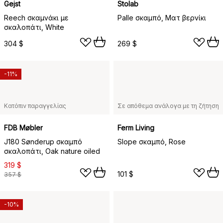
Gejst
Stolab
Reech σκαμνάκι με
Palle σκαμπό, Ματ βερνίκι
σκαλοπάτι, White
304 $
269 $
-11%
Κατόπιν παραγγελίας
Σε απόθεμα ανάλογα με τη ζήτηση
FDB Møbler
Ferm Living
J180 Sønderup σκαμπό
Slope σκαμπό, Rose
σκαλοπάτι, Oak nature oiled
319 $
101 $
357 $
-10%