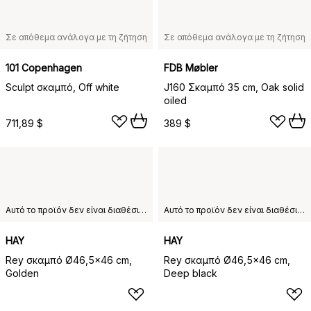
Σε απόθεμα ανάλογα με τη ζήτηση
Σε απόθεμα ανάλογα με τη ζήτηση
101 Copenhagen
FDB Møbler
Sculpt σκαμπό, Off white
J160 Σκαμπό 35 cm, Oak solid
oiled
711,89 $
389 $
Αυτό το προϊόν δεν είναι διαθέσιμο στη χώρα παράδοσης που έχετε επιλέξει.
Αυτό το προϊόν δεν είναι διαθέσιμο στη χώρα παράδοσης που έχετε επιλέξει.
HAY
HAY
Rey σκαμπό Ø46,5x46 cm,
Rey σκαμπό Ø46,5x46 cm,
Golden
Deep black