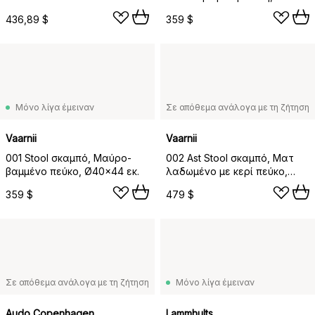
Ø40x44 εκ.
436,89 $
359 $
Μόνο λίγα έμειναν
Σε απόθεμα ανάλογα με τη ζήτηση
Vaarnii
Vaarnii
001 Stool σκαμπό, Μαύρο-
002 Ast Stool σκαμπό, Ματ
βαμμένο πεύκο, Ø40x44 εκ.
λαδωμένο με κερί πεύκο,
55x26x45 cm
359 $
479 $
Σε απόθεμα ανάλογα με τη ζήτηση
Μόνο λίγα έμειναν
Audo Copenhagen
Lammhults