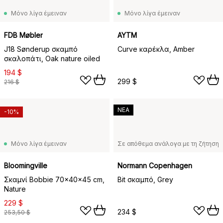
Μόνο λίγα έμειναν
Μόνο λίγα έμειναν
FDB Møbler
AYTM
J18 Sønderup σκαμπό
Curve καρέκλα, Amber
σκαλοπάτι, Oak nature oiled
194 $
299 $
216 $
ΝΕΑ
-10%
Μόνο λίγα έμειναν
Σε απόθεμα ανάλογα με τη ζήτηση
Bloomingville
Normann Copenhagen
Σκαμνί Bobbie 70x40x45 cm,
Bit σκαμπό, Grey
Nature
229 $
234 $
253,50 $