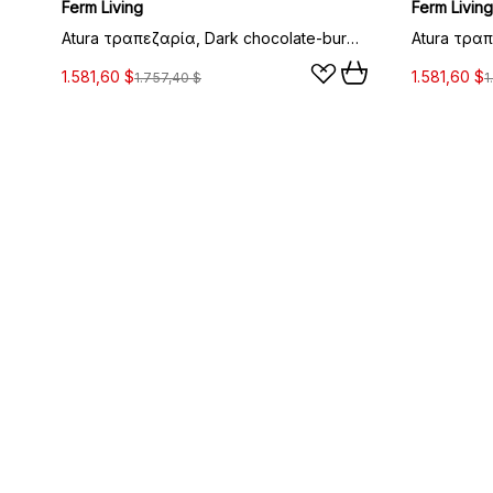
Ferm Living
Ferm Living
Atura τραπεζαρία, Dark chocolate-burgundy, 90x160 εκ.
1.581,60 $
1.581,60 $
1.757,40 $
1