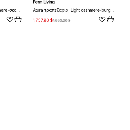
Ferm Living
Atura τραπεζαρία, Light cashmere-σκούρα βαμμένη δρυς, 90x200 εκ.
Atura τραπεζαρία, Light cashmere-burgundy, 90x200 εκ.
1.757,80 $
1.953,20 $