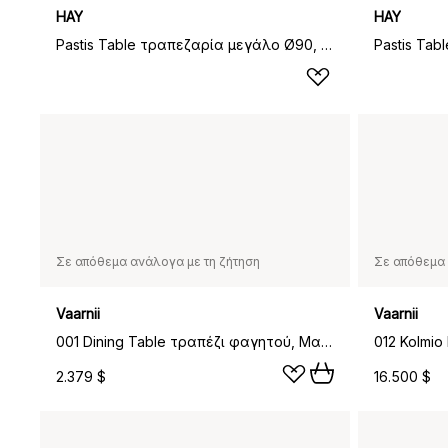
HAY
HAY
Pastis Table τραπεζαρία μεγάλο Ø90, Steel blue lacquered ash
Σε απόθεμα ανάλογα με τη ζήτηση
Σε απόθεμα 
Vaarnii
Vaarnii
001 Dining Table τραπέζι φαγητού, Ματ ελαιώδες κερωμένο πεύκο, Ø100x74 εκ.
2.379 $
16.500 $