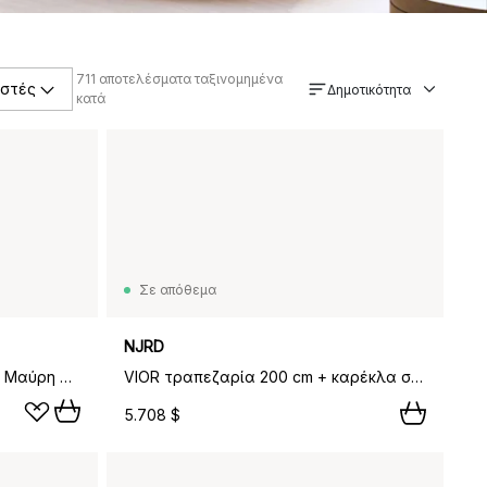
711
αποτελέσματα ταξινομημένα
στές
Δημοτικότητα
κατά
Σε απόθεμα
NJRD
VIOR τραπεζαρία 90x200 cm, Μαύρη λακαρισμένη δρυς
VIOR τραπεζαρία 200 cm + καρέκλα σε σετ 6 – Λακαρισμένη δρυς‑νάτουρ,
5.708 $