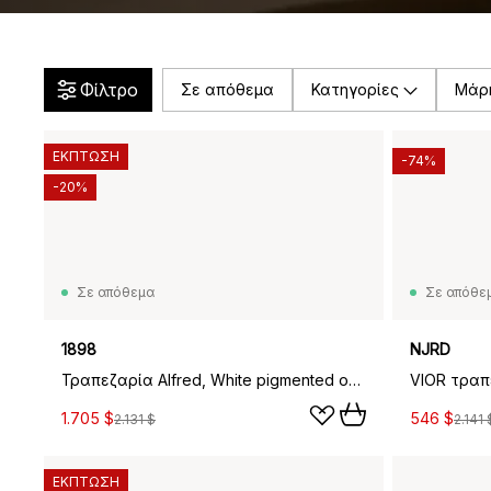
Φίλτρο
Σε απόθεμα
Κατηγορίες
Μάρ
ΕΚΠΤΩΣΗ
-74%
-20%
Σε απόθεμα
Σε απόθε
1898
NJRD
Τραπεζαρία Alfred, White pigmented oak, 90x160 cm
1.705 $
546 $
2.131 $
2.141 
ΕΚΠΤΩΣΗ