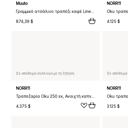
Muuto
NORR11
Γραμμικό ατσάλινο τραπέζι καφέ Linear steel café table V2 70x70 εκ. Γκρι,
Oku τραπε
874,39 $
4.125 $
Σε απόθεμα ανάλογα με τη ζήτηση
Σε απόθεμα 
NORR11
NORR11
Τραπεζαρία Oku 250 εκ, Ανοιχτή καπνισμένη δρυς
Oku τραπε
4.375 $
3.125 $