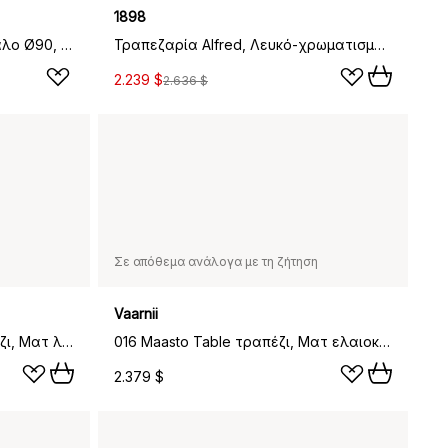
1898
Pastis Table τραπεζαρία μεγάλο Ø90, Lacquered walnut
Τραπεζαρία Alfred, Λευκό-χρωματισμένη βελανιδιά, 90x220 cm
2.239 $
2.636 $
Σε απόθεμα ανάλογα με τη ζήτηση
Vaarnii
012 Kolmio Dining Table τραπέζι, Ματ λαδωμένη με κερί πεύκη, 305x99x72 εκ
016 Maasto Table τραπέζι, Ματ ελαιοκερωμένη πεύκη, 90x90x75 cm
2.379 $