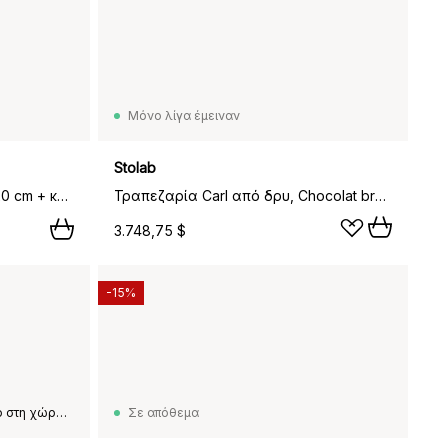
Μόνο λίγα έμειναν
Stolab
VIOR τραπέζι τραπεζαρίας 120 cm + καρέκλα πακέτο 4 – Λακαρισμένη δρυς‑νάτουρ,
Τραπεζαρία Carl από δρυ, Chocolat brown λάδι Special Edition, Ø115 εκ.
3.748,75 $
-15%
Αυτό το προϊόν δεν είναι διαθέσιμο στη χώρα παράδοσης που έχετε επιλέξει.
Σε απόθεμα