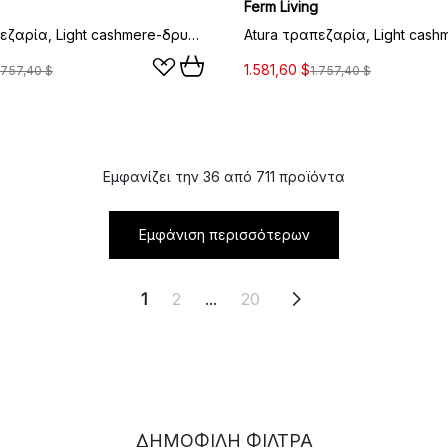
Ferm Living
Atura τραπεζαρία, Light cashmere-δρυς καπλαμάς, 90x200 εκ.
1.581,60 $
.757,40 $
1.757,40 $
Εμφανίζει την 36 από 711 προϊόντα
Εμφάνιση περισσότερων
1
2
...
20
ΔΗΜΟΦΙΛΉ ΦΊΛΤΡΑ