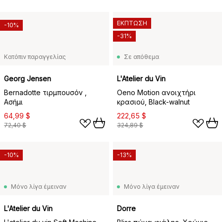
ΕΚΠΤΩΣΗ
-10%
-31%
Κατόπιν παραγγελίας
Σε απόθεμα
Georg Jensen
L'Atelier du Vin
Bernadotte τιρμπουσόν ,
Oeno Motion ανοιχτήρι
Ασήμι
κρασιού, Black-walnut
64,99 $
222,65 $
72,40 $
324,89 $
-10%
-13%
Μόνο λίγα έμειναν
Μόνο λίγα έμειναν
L'Atelier du Vin
Dorre