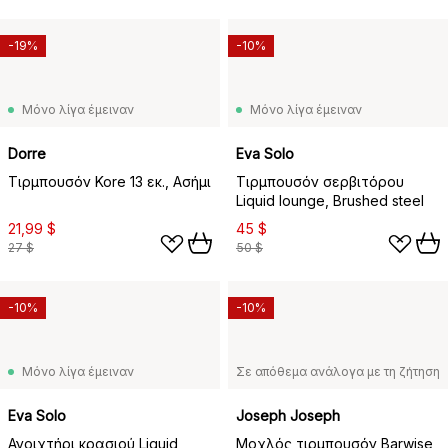
-19%
-10%
Μόνο λίγα έμειναν
Μόνο λίγα έμειναν
Dorre
Eva Solo
Τιρμπουσόν Kore 13 εκ., Ασήμι
Τιρμπουσόν σερβιτόρου
Liquid lounge, Brushed steel
21,99 $
45 $
27 $
50 $
-10%
-10%
Μόνο λίγα έμειναν
Σε απόθεμα ανάλογα με τη ζήτηση
Eva Solo
Joseph Joseph
Ανοιχτήρι κρασιού Liquid
Μοχλός τιρμπουσόν Barwise