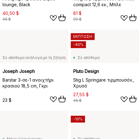
lounge, Black
compact 12,6 εκ., Μπλε
40,50 $
81 $
45 $
90 $
ΕΚΠΤΩΣΗ
-40%
Σε απόθεμα ανάλογα με τη ζήτηση
Σε απόθεμα
Joseph Joseph
Pluto Design
Barstar 3-σε-1 ανοιχτήρι
Stig L Springare τιρμπουσόν.,
κρασιού 18,5 cm, Γκρι
Χρυσό
27,55 $
23 $
46 $
-10%
Μόνο λίγα έμειναν
Σε απόθεμα