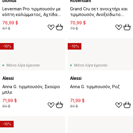
blomus
Rosendahl
Leverman Pro τιρμπουσόν με
Grand Cru σετ ανοιχτήρι και
κόπτη καλύμματος, Αχτίδα
τιρμπουσόν, Ανοξείδωτο
του φεγγαριού
ατσάλι
76,99 $
70,99 $
87 $
79 $
-10%
-10%
Μόνο λίγα έμειναν
Μόνο λίγα έμειναν
Alessi
Alessi
Anna G. τιρμπουσόν, Σκούρο
Anna G. τιρμπουσόν, Ροζ
μπλε
71,99 $
71,99 $
80 $
80 $
-10%