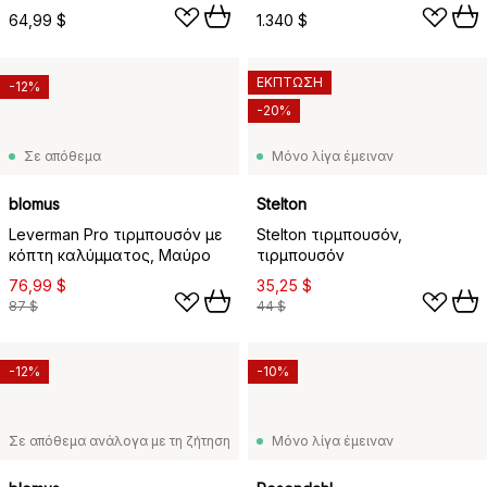
ατσάλι
64,99 $
1.340 $
ΕΚΠΤΩΣΗ
-12%
-20%
Σε απόθεμα
Μόνο λίγα έμειναν
blomus
Stelton
Leverman Pro τιρμπουσόν με
Stelton τιρμπουσόν,
κόπτη καλύμματος, Μαύρο
τιρμπουσόν
76,99 $
35,25 $
87 $
44 $
-12%
-10%
Σε απόθεμα ανάλογα με τη ζήτηση
Μόνο λίγα έμειναν