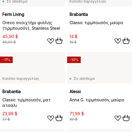
Σε απόθεμα
Κατόπιν παραγγελίας
Ferm Living
Brabantia
Orevo ανοιχτήρι φιάλης
Classic τιρμπουσόν, μαύρο
(τιρμπουσόν), Stainless Steel
45,90 $
14 $
49,90 $
16 $
-11%
-10%
Κατόπιν παραγγελίας
Σε απόθεμα
Brabantia
Alessi
Classic τιρμπουσόν, ματ
Anna G. τιρμπουσόν, μαύρο
ατσάλι
23,99 $
71,99 $
27 $
80 $