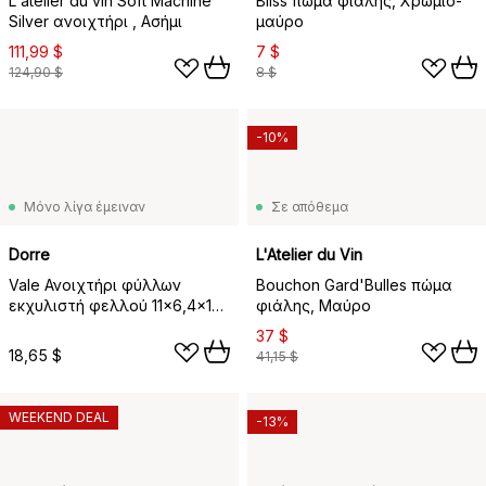
L'atelier du vin Soft Machine
Bliss πώμα φιάλης, Χρώμιο-
Silver ανοιχτήρι , Ασήμι
μαύρο
111,99 $
7 $
124,90 $
8 $
-10%
Μόνο λίγα έμειναν
Σε απόθεμα
Dorre
L'Atelier du Vin
Vale Ανοιχτήρι φύλλων
Bouchon Gard'Bulles πώμα
εκχυλιστή φελλού 11x6,4x1
φιάλης, Μαύρο
cm, Μαύρο-ασημί
37 $
18,65 $
41,15 $
WEEKEND DEAL
-13%