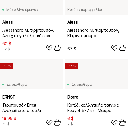
Μόνο λίγα έμειναν
Κατόπιν παραγγελίας
Alessi
Alessi
Alessandro M. τιρμπουσόν,
Alessandro M. τιρμπουσόν,
Ανοιχτό γαλάζιο-κόκκινο
Κίτρινο-μαύρο
60 $
67 $
67 $
-15%
-14%
Σε απόθεμα
Σε απόθεμα
ERNST
Dorre
Τιρμπουσόν Ernst,
Κοπίδι κολλητικής ταινίας
Ανοξείδωτο ατσάλι
Foxy 4,5x7 εκ., Μάυρο
16,99 $
6 $
20 $
7 $