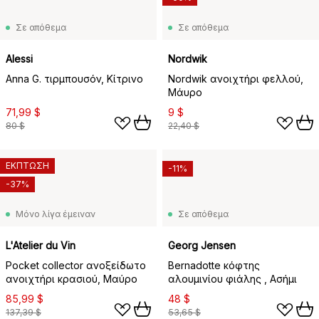
Σε απόθεμα
Σε απόθεμα
Alessi
Nordwik
Anna G. τιρμπουσόν, Κίτρινο
Nordwik ανοιχτήρι φελλού,
Μάυρο
71,99 $
9 $
80 $
22,40 $
ΕΚΠΤΩΣΗ
-11%
-37%
Μόνο λίγα έμειναν
Σε απόθεμα
L'Atelier du Vin
Georg Jensen
Pocket collector ανοξείδωτο
Bernadotte κόφτης
ανοιχτήρι κρασιού, Μαύρο
αλουμινίου φιάλης , Ασήμι
85,99 $
48 $
137,39 $
53,65 $