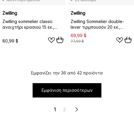
Zwilling
Zwilling
Zwilling sommelier classic
Zwilling Sommelier double-
ανοιχτήρι κρασιού 15 εκ.,
lever τιρμπουσόν 20 εκ.,
Ανοξείδωτο ατσάλι
Ανοξείδωτο ατσάλι
69,99 $
80,99 $
77,99 $
Εμφανίζει την 36 από 42 προϊόντα
Εμφάνιση περισσότερων
1
2