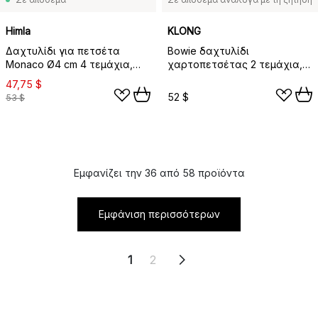
Himla
KLONG
Δαχτυλίδι για πετσέτα
Bowie δαχτυλίδι
Monaco Ø4 cm 4 τεμάχια,
χαρτοπετσέτας 2 τεμάχια,
Ασήμι
Ανοξείδωτο ατσάλι
47,75 $
52 $
53 $
Εμφανίζει την 36 από 58 προϊόντα
Εμφάνιση περισσότερων
1
2