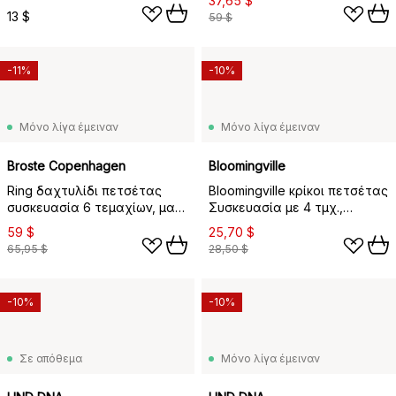
37,65 $
13 $
59 $
-11%
-10%
Μόνο λίγα έμειναν
Μόνο λίγα έμειναν
Broste Copenhagen
Bloomingville
Ring δαχτυλίδι πετσέτας
Bloomingville κρίκοι πετσέτας
συσκευασία 6 τεμαχίων, ματ
Συσκευασία με 4 τμχ.,
ορείχαλκος
ορείχαλκος
59 $
25,70 $
65,95 $
28,50 $
-10%
-10%
Σε απόθεμα
Μόνο λίγα έμειναν