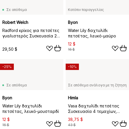
Σε απόθεμα
Κατόπιν παραγγελίας
Robert Welch
Byon
Radford κρίκος για πετσέτες
Water Lily δαχτυλίδι
γυαλιστερός Συσκευασία 2
πετσέτας, λευκό-μαύρο
τεμαχίων, Ανοξείδωτο
12 $
ατσάλι
29,50 $
16 $
-25%
-10%
Σε απόθεμα
Σε απόθεμα ανάλογα με τη ζήτηση
Byon
Himla
Water Lily δαχτυλίδι
Vasa δαχτυλίδι πετσέτας
πετσέτας, λευκό-μουσταρδί
Συσκευασία 4 τεμαχίων,
μπρούτζος
12 $
38,75 $
16 $
43 $