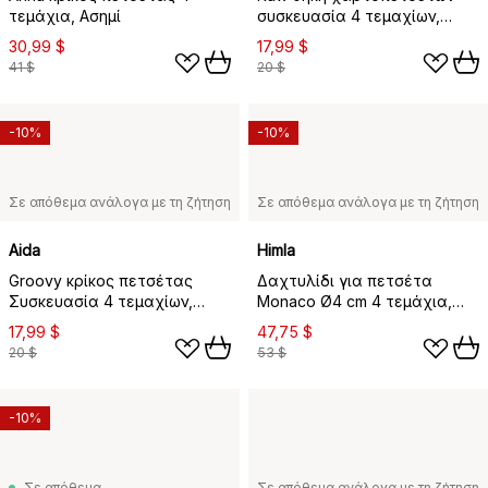
τεμάχια, Ασημί
συσκευασία 4 τεμαχίων,
Ανοξείδωτο ατσάλι
30,99 $
17,99 $
41 $
20 $
-10%
-10%
Σε απόθεμα ανάλογα με τη ζήτηση
Σε απόθεμα ανάλογα με τη ζήτηση
Aida
Himla
Groovy κρίκος πετσέτας
Δαχτυλίδι για πετσέτα
Συσκευασία 4 τεμαχίων,
Monaco Ø4 cm 4 τεμάχια,
Ανοξείδωτο ατσάλι
Ορείχαλκος
17,99 $
47,75 $
20 $
53 $
-10%
Σε απόθεμα
Σε απόθεμα ανάλογα με τη ζήτηση