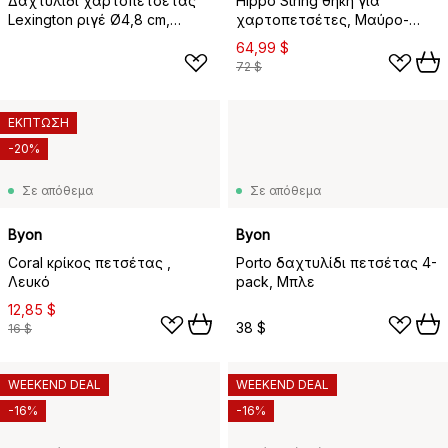
Δαχτυλίδι χαρτοπετσέτας
Hippo String θήκη για
Lexington ριγέ Ø4,8 cm,
χαρτοπετσέτες, Μαύρο-
Ορείχαλκος
ανθρακίτης
64,99 $
72 $
ΕΚΠΤΩΣΗ
-20%
Σε απόθεμα
Σε απόθεμα
Byon
Byon
Coral κρίκος πετσέτας ,
Porto δαχτυλίδι πετσέτας 4-
Λευκό
pack, Μπλε
12,85 $
38 $
16 $
WEEKEND DEAL
WEEKEND DEAL
-16%
-16%