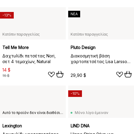
ΝΕΑ
-13%
Κατόπιν παραγγελίας
Κατόπιν παραγγελίας
Tell Me More
Pluto Design
Δαχτυλίδι πετσέτας Nori,
Διακοσμητική βάση
σετ 4 τεμαχίων, Natural
χαρτοπετσέτας Lisa Larsson
Mikey , Χρυσό
14 $
29,90 $
16 $
-10%
Αυτό το προϊόν δεν είναι διαθέσιμο στη χώρα παράδοσης που έχετε επιλέξει.
Μόνο λίγα έμειναν
Lexington
LIND DNA