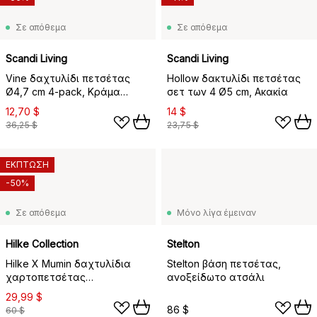
Σε απόθεμα
Σε απόθεμα
Scandi Living
Scandi Living
Vine δαχτυλίδι πετσέτας
Hollow δακτυλίδι πετσέτας
Ø4,7 cm 4-pack, Κράμα
σετ των 4 Ø5 cm, Ακακία
ψευδάργυρου
12,70 $
14 $
36,25 $
23,75 $
ΕΚΠΤΩΣΗ
-50%
Σε απόθεμα
Μόνο λίγα έμειναν
Hilke Collection
Stelton
Hilke X Mumin δαχτυλίδια
Stelton βάση πετσέτας,
χαρτοπετσέτας
ανοξείδωτο ατσάλι
Moominmamma 2-
29,99 $
συσκευασία, Ορείχαλκος
86 $
60 $