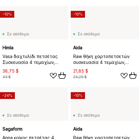
-10%
-10%
Σε απόθεμα
Σε απόθεμα
Himla
Aida
Vasa δαχτυλίδι πετσέτας
Raw θήκη χαρτοπετσετών
Συσκευασία 4 τεμαχίων,
συσκευασία 4 τεμαχίων,
ασημί
Χρυσαφί
38,75 $
21,85 $
43 $
24,25 $
-24%
-10%
Σε απόθεμα
Σε απόθεμα
Sagaform
Aida
Anna κρίκος πετσέτας 4
Raw θήκη χαρτοπετσετών