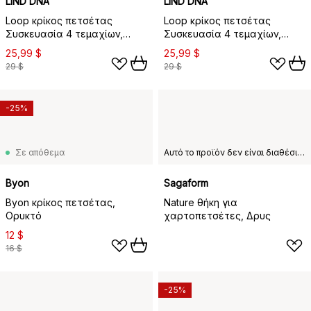
LIND DNA
LIND DNA
Loop κρίκος πετσέτας
Loop κρίκος πετσέτας
Συσκευασία 4 τεμαχίων,
Συσκευασία 4 τεμαχίων,
Μαύρο ανθρακίτης
Μπλε του ναυτικού
25,99 $
25,99 $
29 $
29 $
-25%
Σε απόθεμα
Αυτό το προϊόν δεν είναι διαθέσιμο στη χώρα παράδοσης που έχετε επιλέξει.
Byon
Sagaform
Byon κρίκος πετσέτας,
Nature θήκη για
Ορυκτό
χαρτοπετσέτες, Δρυς
12 $
16 $
-25%