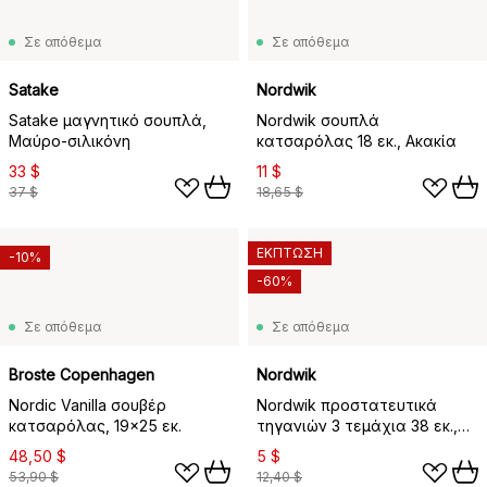
Σε απόθεμα
Σε απόθεμα
Satake
Nordwik
Satake μαγνητικό σουπλά,
Nordwik σουπλά
Μαύρο-σιλικόνη
κατσαρόλας 18 εκ., Ακακία
33 $
11 $
37 $
18,65 $
ΕΚΠΤΩΣΗ
-10%
-60%
Σε απόθεμα
Σε απόθεμα
Broste Copenhagen
Nordwik
Nordic Vanilla σουβέρ
Nordwik προστατευτικά
κατσαρόλας, 19x25 εκ.
τηγανιών 3 τεμάχια 38 εκ.,
Γκρι
48,50 $
5 $
53,90 $
12,40 $