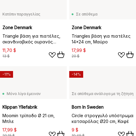
Κατόπιν παραγγελίας
Σε απόθεμα
Zone Denmark
Zone Denmark
Triangle βάση για πιατέλες,
Triangles βάση για πιατέλες
σκανδιναβικός ουρανός
14x24 cm, Μαύρο
(μπλε)
11,70 $
17,99 $
13 $
20 $
-11%
-14%
Μόνο λίγα έμειναν
Σε απόθεμα ανάλογα με τη ζήτηση
Klippan Yllefabrik
Born In Sweden
Moomin τρίποδο Ø 21 cm,
Circle στρογγυλό υπόστρωμα
Μπλε
κατσαρόλας Ø20 cm, Καφέ
17,99 $
9 $
20,15 $
10,45 $