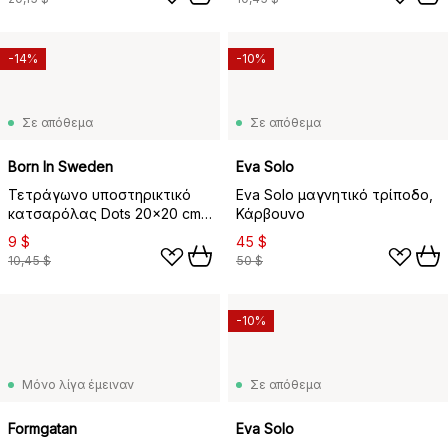
-14%
-10%
Σε απόθεμα
Σε απόθεμα
Born In Sweden
Eva Solo
Τετράγωνο υποστηρικτικό
Eva Solo μαγνητικό τρίποδο,
κατσαρόλας Dots 20x20 cm,
Κάρβουνο
Καφέ
9 $
45 $
10,45 $
50 $
-10%
Μόνο λίγα έμειναν
Σε απόθεμα
Formgatan
Eva Solo