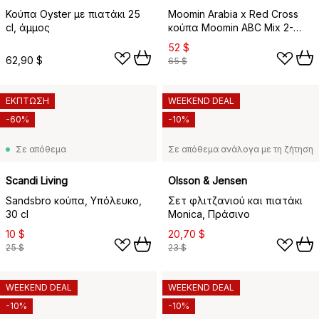
Κούπα Oyster με πιατάκι 25
Moomin Arabia x Red Cross
cl, άμμος
κούπα Moomin ABC Mix 2-
pack, 30 κλ
52 $
62,90 $
65 $
ΕΚΠΤΩΣΗ
WEEKEND DEAL
-60%
-10%
Σε απόθεμα
Σε απόθεμα ανάλογα με τη ζήτηση
Scandi Living
Olsson & Jensen
Sandsbro κούπα, Υπόλευκο,
Σετ φλιτζανιού και πιατάκι
30 cl
Monica, Πράσινο
10 $
20,70 $
25 $
23 $
WEEKEND DEAL
WEEKEND DEAL
-10%
-10%