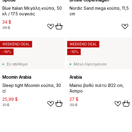
Blue Italian Μεγάλη κούπα, 50
Nordic Sand mega κούπα, 11,5
κλ / 17.5 ουγκιάς
cm
34 $
38 $
WEEKEND DEAL
WEEKEND DEAL
-16%
-10%
Σε απόθεμα
Μόνο λίγα έμειναν
Moomin Arabia
Arabia
Sleep tight Moomin κούπα, 30
Mainio βαθύ πιάτο Ø22 cm,
cl
Άσπρο
25,99 $
27 $
31 $
30 $