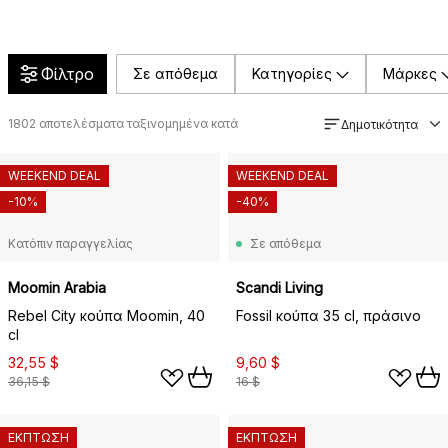
Φίλτρο
Σε απόθεμα
Κατηγορίες
Μάρκες
1802
αποτελέσματα ταξινομημένα κατά
Δημοτικότητα
WEEKEND DEAL
WEEKEND DEAL
-10%
-40%
Κατόπιν παραγγελίας
Σε απόθεμα
Moomin Arabia
Scandi Living
Rebel City κούπα Moomin, 40
Fossil κούπα 35 cl, πράσινο
cl
32,55 $
9,60 $
36,15 $
16 $
ΕΚΠΤΩΣΗ
ΕΚΠΤΩΣΗ