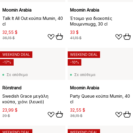
Moomin Arabia
Moomin Arabia
Talk It All Out κούπα Mumin, 40
Έτοιμο για διακοπές
cl
Μουμινmugg, 30 cl
32,55 $
33 $
36,15 $
41,15 $
WEEKEND DEAL
WEEKEND DEAL
-17%
-10%
Σε απόθεμα
Σε απόθεμα
Rörstrand
Moomin Arabia
Swedish Grace μεγάλη
Party Queue κούπα Mumin, 40
κούπα, χιόνι (λευκό)
cl
23,99 $
32,55 $
29 $
36,15 $
WEEKEND DEAL
WEEKEND DEAL