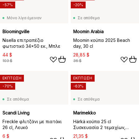
-57%
-20%
Μόνο λίγα έμειναν
Σε απόθεμα
Bloomingville
Moomin Arabia
Nisella επιτραπέζιο
Moomin κούπα 2025 Beach
φωτιστικό 34x50 εκ., Μπλε
day, 30 cl
44 $
28,85 $
103 $
36 $
ΕΚΠΤΩΣΗ
ΕΚΠΤΩΣΗ
-70%
-63%
Σε απόθεμα
Σε απόθεμα
Scandi Living
Marimekko
Freckle φλιτζάνι με πιατάκι
Härkä κούπα 25 cl
26 cl, Λευκό
Συσκευασία 2 τεμαχίων,
λευκό-σκούρο μπορντό-
6 $
21,35 $