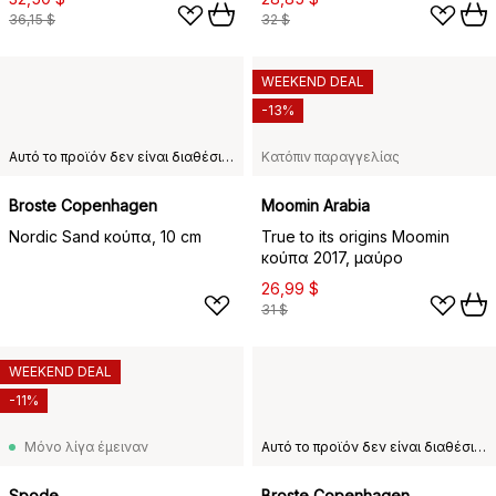
36,15 $
32 $
WEEKEND DEAL
-13%
Αυτό το προϊόν δεν είναι διαθέσιμο στη χώρα παράδοσης που έχετε επιλέξει.
Κατόπιν παραγγελίας
Broste Copenhagen
Moomin Arabia
Nordic Sand κούπα, 10 cm
True to its origins Moomin
κούπα 2017, μαύρο
26,99 $
31 $
WEEKEND DEAL
-11%
Μόνο λίγα έμειναν
Αυτό το προϊόν δεν είναι διαθέσιμο στη χώρα παράδοσης που έχετε επιλέξει.
Spode
Broste Copenhagen