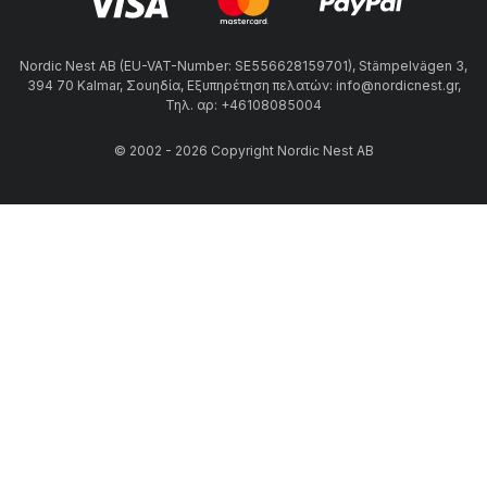
Nordic Nest AB (EU-VAT-Number: SE556628159701), Stämpelvägen 3,
394 70 Kalmar, Σουηδία, Εξυπηρέτηση πελατών: info@nordicnest.gr,
Τηλ. αρ: +46108085004
© 2002 - 2026 Copyright Nordic Nest AB