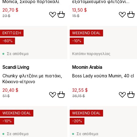
Monica, Σκούρο πορτοκαλί
εξατομικευμένο φλιτζάνι
eco, A
20,70 $
13,50 $
23 $
15 $
ΕΚΠΤΩΣΗ
WEEKEND DEAL
-60%
-10%
Σε απόθεμα
Κατόπιν παραγγελίας
Scandi Living
Moomin Arabia
Chunky φλιτζάνι με πιατάκι,
Boss Lady κούπα Mumin, 40 cl
Κόκκινο-κίτρινο
20,40 $
32,55 $
51 $
36,15 $
WEEKEND DEAL
WEEKEND DEAL
-10%
-20%
Σε απόθεμα
Σε απόθεμα