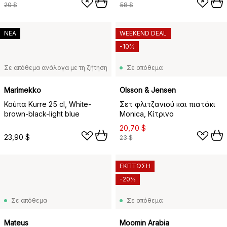
σκούρο κόκκινο
20 $
58 $
ΝΕΑ
WEEKEND DEAL
-10%
Σε απόθεμα ανάλογα με τη ζήτηση
Σε απόθεμα
Marimekko
Olsson & Jensen
Κούπα Kurre 25 cl, White-
Σετ φλιτζανιού και πιατάκι
brown-black-light blue
Monica, Κίτρινο
20,70 $
23,90 $
23 $
ΕΚΠΤΩΣΗ
-20%
Σε απόθεμα
Σε απόθεμα
Mateus
Moomin Arabia