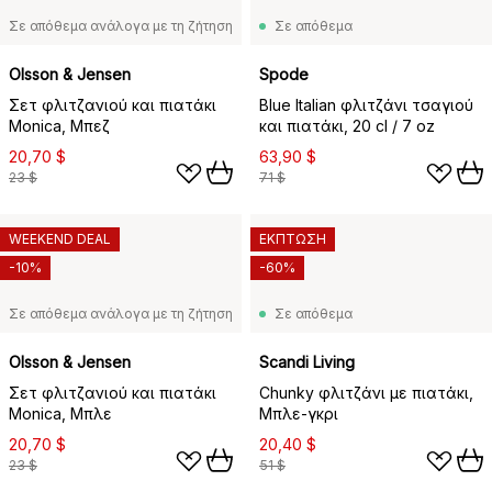
Σε απόθεμα ανάλογα με τη ζήτηση
Σε απόθεμα
Olsson & Jensen
Spode
Σετ φλιτζανιού και πιατάκι
Blue Italian φλιτζάνι τσαγιού
Monica, Μπεζ
και πιατάκι, 20 cl / 7 oz
20,70 $
63,90 $
23 $
71 $
WEEKEND DEAL
ΕΚΠΤΩΣΗ
-10%
-60%
Σε απόθεμα ανάλογα με τη ζήτηση
Σε απόθεμα
Olsson & Jensen
Scandi Living
Σετ φλιτζανιού και πιατάκι
Chunky φλιτζάνι με πιατάκι,
Monica, Μπλε
Μπλε-γκρι
20,70 $
20,40 $
23 $
51 $