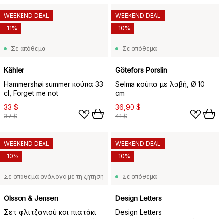
WEEKEND DEAL
WEEKEND DEAL
-11%
-10%
Σε απόθεμα
Σε απόθεμα
Kähler
Götefors Porslin
Hammershøi summer κούπα 33
Selma κούπα με λαβή, Ø 10
cl, Forget me not
cm
33 $
36,90 $
37 $
41 $
WEEKEND DEAL
WEEKEND DEAL
-10%
-10%
Σε απόθεμα ανάλογα με τη ζήτηση
Σε απόθεμα
Olsson & Jensen
Design Letters
Σετ φλιτζανιού και πιατάκι
Design Letters