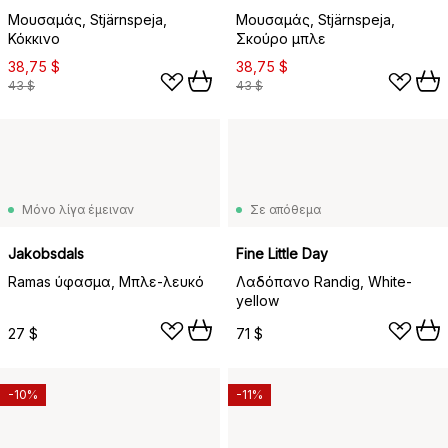
Μουσαμάς, Stjärnspeja,
Μουσαμάς, Stjärnspeja,
Κόκκινο
Σκούρο μπλε
38,75 $
38,75 $
43 $
43 $
Μόνο λίγα έμειναν
Σε απόθεμα
Jakobsdals
Fine Little Day
Ramas ύφασμα, Μπλε-λευκό
Λαδόπανο Randig, White-
yellow
27 $
71 $
-10%
-11%