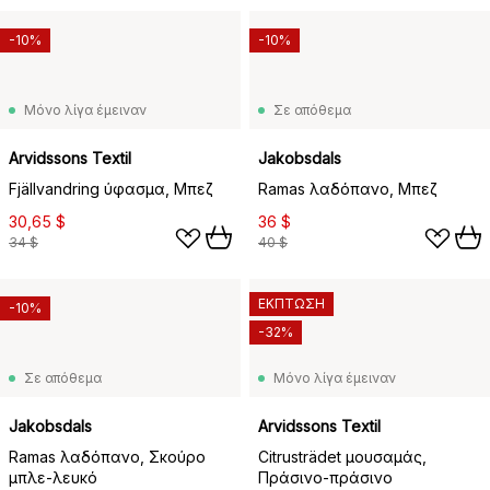
-10%
-10%
Μόνο λίγα έμειναν
Σε απόθεμα
Arvidssons Textil
Jakobsdals
Fjällvandring ύφασμα, Μπεζ
Ramas λαδόπανο, Μπεζ
30,65 $
36 $
34 $
40 $
ΕΚΠΤΩΣΗ
-10%
-32%
Σε απόθεμα
Μόνο λίγα έμειναν
Jakobsdals
Arvidssons Textil
Ramas λαδόπανο, Σκούρο
Citrusträdet μουσαμάς,
μπλε-λευκό
Πράσινο-πράσινο