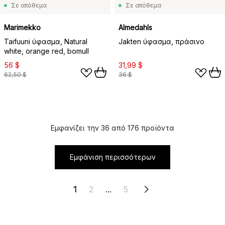
Σε απόθεμα
Σε απόθεμα
Marimekko
Almedahls
Taifuuni ύφασμα, Natural
Jakten ύφασμα, πράσινο
white, orange red, bomull
56 $
31,99 $
62,50 $
36 $
Εμφανίζει την 36 από 176 προϊόντα
Εμφάνιση περισσότερων
1
2
...
5