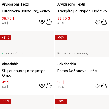
Arvidssons Textil
Arvidssons Textil
Citronlycka μουσαμάς, λευκό
Trädgård μουσαμάς, Πράσινο
38,75 $
38,75 $
43 $
43 $
-21%
-10%
Σε απόθεμα
Κατόπιν παραγγελίας
Almedahls
Jakobsdals
Sill μουσαμάς με το μέτρο,
Ramas λαδόπανο, μπλε
Όχρα
42 $
36 $
53 $
40 $
-10%
-10%