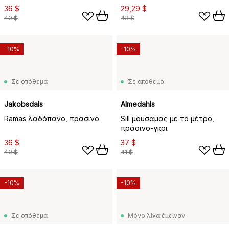
36 $
29,29 $
40 $
43 $
-10%
-10%
Σε απόθεμα
Σε απόθεμα
Jakobsdals
Almedahls
Ramas λαδόπανο, πράσινο
Sill μουσαμάς με το μέτρο,
πράσινο-γκρι
36 $
37 $
40 $
41 $
-10%
-10%
Σε απόθεμα
Μόνο λίγα έμειναν