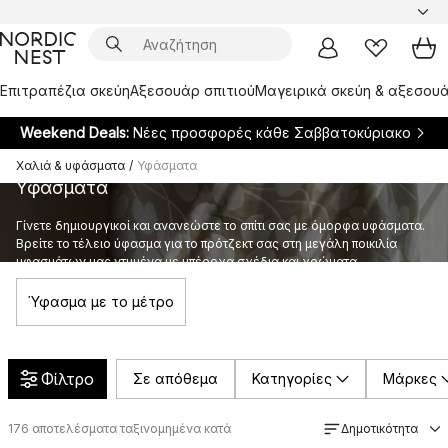
Επιτραπέζια σκεύη
Αξεσουάρ σπιτιού
Μαγειρικά σκεύη & αξεσουά
Weekend Deals:
Νέες προσφορές κάθε Σαββατοκύριακο
Χαλιά & υφάσματα
/
Υφάσματα
Υφάσματα
Γίνετε δημιουργικοί και ανανεώστε το σπίτι σας με όμορφα υφάσματα.
Βρείτε το τέλειο ύφασμα για το πρότζεκτ σας στη μεγάλη ποικιλία
υφασμάτων μας ντυμένα με υπέροχα σχέδια και χρώματα.
Ύφασμα με το μέτρο
Φίλτρο
Σε απόθεμα
Κατηγορίες
Μάρκες
176
αποτελέσματα ταξινομημένα κατά
Δημοτικότητα