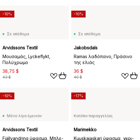
-10%
-10%
Σε απόθεμα
Σε απόθεμα
Arvidssons Textil
Jakobsdals
Μουσαμάς, Lyckeflykt,
Ramas λαδόπανο, Πράσινο
Πολύχρωμο
της ελιάς
38,75 $
36 $
43 $
40 $
-10%
-17%
Μόνο λίγα έμειναν
Κατόπιν παραγγελίας
Arvidssons Textil
Marimekko
Fjällvandring ύφασμα, Μπλε-
Kuuskajaskari ύφασμα, γκρι-