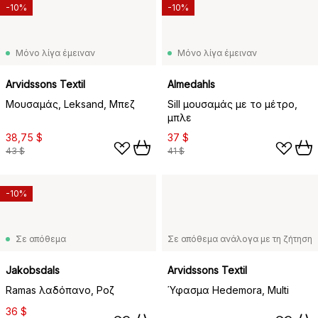
-10%
-10%
Μόνο λίγα έμειναν
Μόνο λίγα έμειναν
Arvidssons Textil
Almedahls
Μουσαμάς, Leksand, Μπεζ
Sill μουσαμάς με το μέτρο,
μπλε
38,75 $
37 $
43 $
41 $
-10%
Σε απόθεμα
Σε απόθεμα ανάλογα με τη ζήτηση
Jakobsdals
Arvidssons Textil
Ramas λαδόπανο, Ροζ
Ύφασμα Hedemora, Multi
36 $