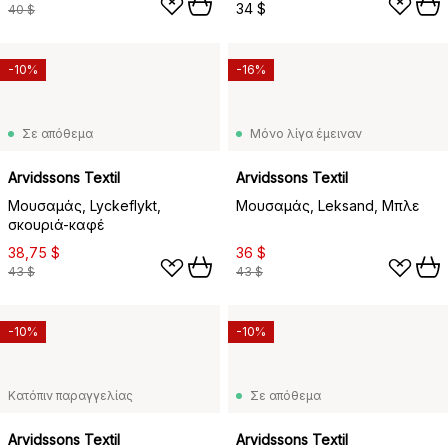
34 $
40 $
-10%
-16%
Σε απόθεμα
Μόνο λίγα έμειναν
Arvidssons Textil
Arvidssons Textil
Μουσαμάς, Lyckeflykt,
Μουσαμάς, Leksand, Μπλε
σκουριά-καφέ
38,75 $
36 $
43 $
43 $
-10%
-10%
Κατόπιν παραγγελίας
Σε απόθεμα
Arvidssons Textil
Arvidssons Textil