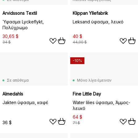
Arvidssons Textil
Klippan Yllefabrik
Ύφασμα Lyckeflykt,
Leksand ύφασμα, λευκό
Πολύχρωμο
30,65 $
40 $
34 $
44,90 $
-10%
Σε απόθεμα
Μόνο λίγα έμειναν
Almedahls
Fine Little Day
Jakten ύφασμα, καφέ
Water lilies ύφασμα, Άμμος-
λευκό
64 $
36 $
71 $