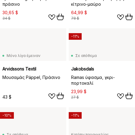
πράσινο
κίτρινο-μαύρο
30,65 $
64,99 $
34 $
78 $
-11%
Μόνο λίγα έμειναν
Σε απόθεμα
Arvidssons Textil
Jakobsdals
Μουσαμάς Päppel, Πράσινο
Ramas ύφασμα, γκρι-
πορτοκαλί
23,99 $
43 $
27 $
-10%
-11%
Σε απόθεμα
Κατόπιν παραγγελίας