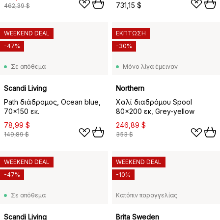
731,15 $
462,39 $
WEEKEND DEAL
ΕΚΠΤΩΣΗ
-47%
-30%
Σε απόθεμα
Μόνο λίγα έμειναν
Scandi Living
Northern
Path διάδρομος, Ocean blue,
Χαλί διαδρόμου Spool
70x150 εκ.
80x200 εκ, Grey-yellow
78,99 $
246,89 $
149,89 $
353 $
WEEKEND DEAL
WEEKEND DEAL
-47%
-10%
Σε απόθεμα
Κατόπιν παραγγελίας
Scandi Living
Brita Sweden