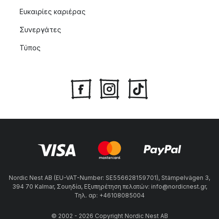
Ευκαιρίες καριέρας
Συνεργάτες
Τύπος
Nordic Nest AB (EU-VAT-Number: SE556628159701), Stämpelvägen 3,
394 70 Kalmar, Σουηδία, Εξυπηρέτηση πελατών: info@nordicnest.gr,
Τηλ. αρ: +46108085004
© 2002 - 2026 Copyright Nordic Nest AB