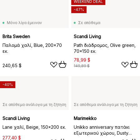
WEEKEND DEAL
-47%
Μόνο λίγα έμειναν
Σε απόθεμα
Brita Sweden
Scandi Living
Παλομά χαλί, Blue, 200x70
Path διάδρομος, Olive green,
εκ.
70x150 εκ.
78,99 $
240,65 $
149,89 $
-40%
Σε απόθεμα ανάλογα με τη ζήτηση
Σε απόθεμα ανάλογα με τη ζήτηση
Scandi Living
Marimekko
Lane χαλί, Beige, 150x200 εκ.
Unikko anniversary πατάκι
εξωτερικού χώρου, Dusty
277,40 $
green, 160x230 εκ.