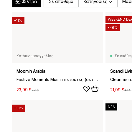
Φίλτρο
Σε απόθεμα
Κατηγορίες
Μάρ
WEEKEND DE
-11%
-46%
Κατόπιν παραγγελίας
Σε απόθε
Moomin Arabia
Scandi Livi
Festive Moments Mumin πετσέτες (σετ 2 τεμαχίων), 30x50 εκ.
23,99 $
21,99 $
27 $
41 $
ΝΕΑ
-10%