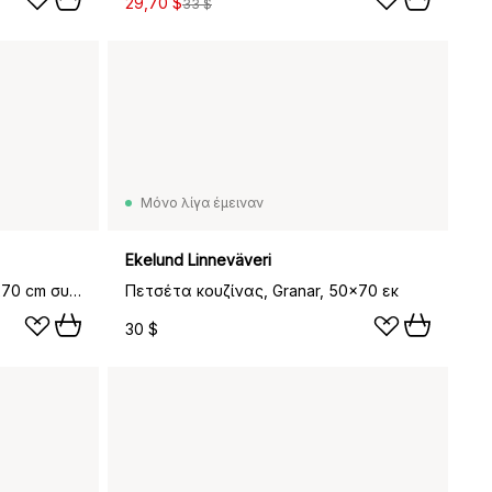
29,70 $
33 $
Μόνο λίγα έμειναν
Ekelund Linneväveri
Stripes πετσέτα κουζίνας 47x70 cm συσκευασία 2 τεμαχίων, Κόκκινο
Πετσέτα κουζίνας, Granar, 50x70 εκ
30 $