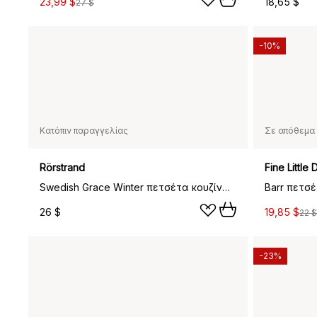
23,99 $
18,65 $
27 $
-10%
Κατόπιν παραγγελίας
Σε απόθεμα 
Rörstrand
Fine Little 
Swedish Grace Winter πετσέτα κουζίνας , 47x70 cm
26 $
19,85 $
22 $
-23%