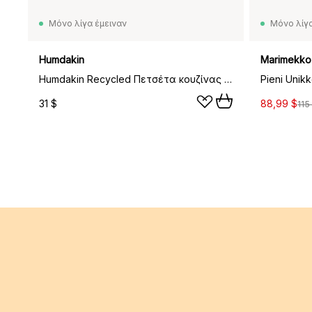
Μόνο λίγα έμειναν
Μόνο λίγα
Humdakin
Marimekko
Humdakin Recycled Πετσέτα κουζίνας 45x70 εκ, συσκευασία 2 τεμαχίων, μπεζ candy
31 $
88,99 $
115