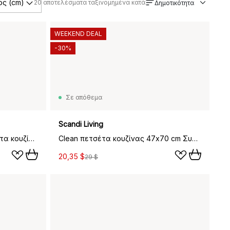
ς (cm)
20
αποτελέσματα ταξινομημένα κατά
Δημοτικότητα
WEEKEND DEAL
-30%
Σε απόθεμα
Scandi Living
Festive Moments Mumin πετσέτα κουζίνας, 50x70 εκ.
Clean πετσέτα κουζίνας 47x70 cm Συσκευασία 2 τεμαχίων, Κόκκινο
20,35 $
29 $