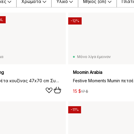
κες
Χρώματα
Υλικό
Μήκος (cm)
Πλάτο
AL
-12%
μα
Μόνο λίγα έμειναν
ng
Moomin Arabia
Clean πετσέτα κουζίνας 47x70 cm Συσκευασία 2 τεμαχίων, Λευκό
15 $
17 $
-11%