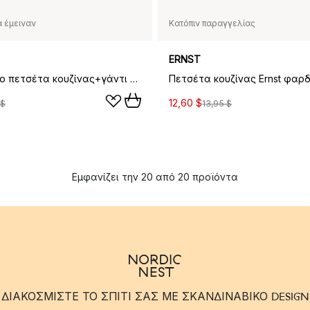
 έμειναν
Κατόπιν παραγγελίας
ERNST
Pieni Unikko πετσέτα κουζίνας+γάντι φούρνου 4 τεμάχια, Cotton-dark cherry-rose
12,60 $
 $
13,95 $
Εμφανίζει την 20 από 20 προϊόντα
ΔΙΑΚΟΣΜΙΣΤΕ ΤΟ ΣΠΙΤΙ ΣΑΣ ΜΕ ΣΚΑΝΔΙΝΑΒΙΚΟ DESIGN