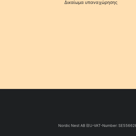
Δικαίωμα υπαναχώρησης
Nordic Nest AB (EU-VAT-Number: SE5566281