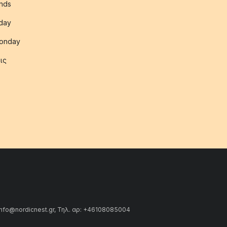
nds
iday
onday
ις
info@nordicnest.gr, Τηλ. αρ: +46108085004