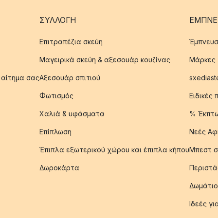
ΣΥΛΛΟΓΉ
ΈΜΠΝΕ
Επιτραπέζια σκεύη
Έμπνευσ
Μαγειρικά σκεύη & αξεσουάρ κουζίνας
Μάρκες
 αίτημα σας
Αξεσουάρ σπιτιού
sxediast
Φωτισμός
Ειδικές
Χαλιά & υφάσματα
% Έκπτ
Επίπλωση
Νεές Αφ
Έπιπλα εξωτερικού χώρου και έπιπλα κήπου
Μπεστ σ
Δωροκάρτα
Περιστά
Δωμάτιο
Ιδεές γ