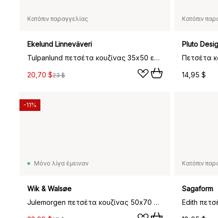
Κατόπιν παραγγελίας
Κατόπιν παρ
Ekelund Linneväveri
Pluto Desi
Tulpanlund πετσέτα κουζίνας 35x50 εκ, Multi
20,70 $
14,95 $
23 $
-11%
Μόνο λίγα έμειναν
Κατόπιν παρ
Wik & Walsøe
Sagaform
Julemorgen πετσέτα κουζίνας 50x70 εκ., Λευκό-πράσινο