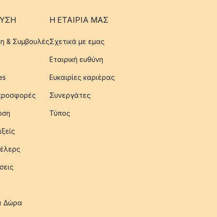
ΥΣΗ
Η ΕΤΑΊΡΙΑ ΜΑΣ
η & Συμβουλές
Σχετικά με εμας
Εταιρική ευθύνη
es
Ευκαιρίες καριέρας
 προσφορές
Συνεργάτες
ωση
Τύπος
ιξείς
έλερς
σεις
ια Δώρα