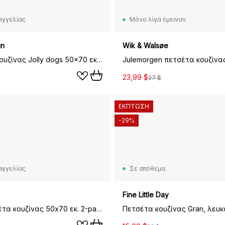
αγγελίας
Μόνο λίγα έμειναν
gn
Wik & Walsøe
Πετσέτα κουζίνας Jolly dogs 50x70 εκ. , Κόκκινο-γκρι
23,99 $
27 $
ΕΚΠΤΩΣΗ
-29%
αγγελίας
Σε απόθεμα
Fine Little Day
Edith πετσέτα κουζίνας 50x70 εκ. 2-pack, Μπορντό
Πετσέτα κουζίνας Gran, λευ