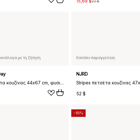
15,69 $
22 $
ανάλογα με τη ζήτηση
Κατόπιν παραγγελίας
Day
NJRD
Barr πετσέτα κουζίνας 44x67 cm, φυσικό-μαύρο
52 $
-10%