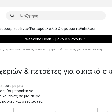
ξεσουάρ κουζίνας
Φωτισμός
Χαλιά & υφάσματα
Επίπλωση
Weekend Deals – μόνο για
ακόμα
τα
/
Χριστουγεννιάτικες πετσέτες χεριών & πετσέτες για οικιακά σκεύη
χεριών & πετσέτες για οικιακά σκ
τι σας με μια
μας, θα μπορείτε να
 κουζίνας σε μια σειρά
ς μάρκες και σχεδιαστές.