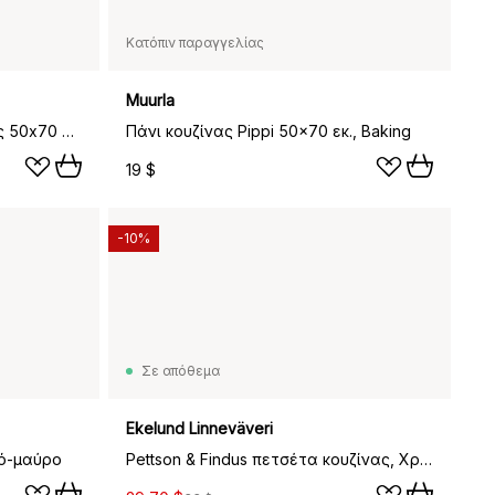
Κατόπιν παραγγελίας
Muurla
Julemorgen πετσέτα κουζίνας 50x70 εκ., Πράσινο
Πάνι κουζίνας Pippi 50x70 εκ., Baking
19 $
-10%
Σε απόθεμα
Ekelund Linneväveri
κό-μαύρο
Pettson & Findus πετσέτα κουζίνας, Χριστουγεννιάτικη διακόσμηση