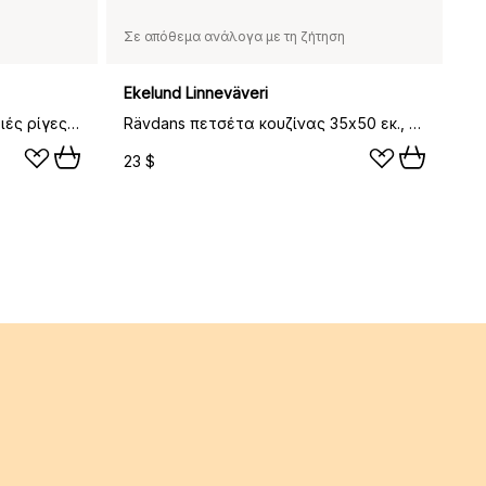
Σε απόθεμα ανάλογα με τη ζήτηση
Ekelund Linneväveri
Πετσέτα κουζίνας Ernst φαρδιές ρίγες 47x70 εκ., Κόκκινο-λευκό
Rävdans πετσέτα κουζίνας 35x50 εκ., Multi
23 $