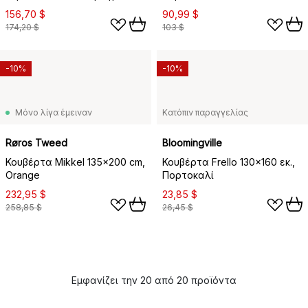
156,70 $
90,99 $
174,20 $
103 $
-10%
-10%
Μόνο λίγα έμειναν
Κατόπιν παραγγελίας
Røros Tweed
Bloomingville
Κουβέρτα Mikkel 135x200 cm,
Κουβέρτα Frello 130x160 εκ.,
Orange
Πορτοκαλί
232,95 $
23,85 $
258,85 $
26,45 $
Εμφανίζει την 20 από 20 προϊόντα