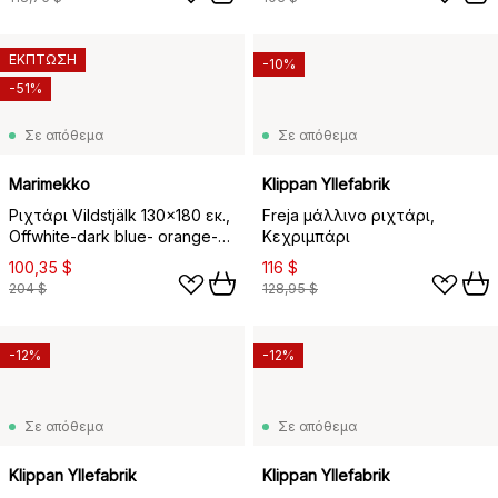
ΕΚΠΤΩΣΗ
-10%
-51%
Σε απόθεμα
Σε απόθεμα
Marimekko
Klippan Yllefabrik
Ριχτάρι Vildstjälk 130x180 εκ.,
Freja μάλλινο ριχτάρι,
Offwhite-dark blue- orange-
Κεχριμπάρι
red
100,35 $
116 $
204 $
128,95 $
-12%
-12%
Σε απόθεμα
Σε απόθεμα
Klippan Yllefabrik
Klippan Yllefabrik