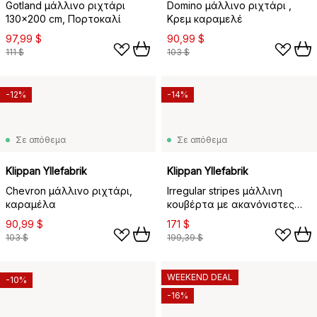
Gotland μάλλινο ριχτάρι
Domino μάλλινο ριχτάρι ,
130x200 cm, Πορτοκαλί
Κρεμ καραμελέ
97,99 $
90,99 $
111 $
103 $
-12%
-14%
Σε απόθεμα
Σε απόθεμα
Klippan Yllefabrik
Klippan Yllefabrik
Chevron μάλλινο ριχτάρι,
Irregular stripes μάλλινη
καραμέλα
κουβέρτα με ακανόνιστες
ρίγες, Rust, 130x200 εκ.
90,99 $
171 $
103 $
199,39 $
WEEKEND DEAL
-10%
-16%