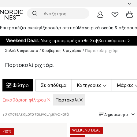
Επιτραπέζια σκεύη
Αξεσουάρ σπιτιού
Μαγειρικά σκεύη & αξεσουά
Weekend Deals:
Νέες προσφορές κάθε Σαββατοκύριακο
Χαλιά & υφάσματα
/
Κουβέρτες & ριχτάρια
/
Πορτοκαλί ριχτάρι
Πορτοκαλί ριχτάρι
Φίλτρο
Σε απόθεμα
Κατηγορίες
Μάρκες
Εκκαθάριση φίλτρου
Πορτοκαλί
20
αποτελέσματα ταξινομημένα κατά
Δημοτικότητα
WEEKEND DEAL
-10%