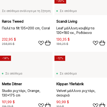
-30%
Σε απόθεμα ανάλογα με τη ζήτηση
Σε απόθεμα
Røros Tweed
Scandi Living
Παλέτα filt 135x200 cm, Coral
Leaf μάλλινη κουβέρτα
130x180 εκ., Ροδάκινο
232,95 $
130,35 $
258,85 $
186,25 $
-14%
-12%
Σε απόθεμα
Σε απόθεμα
Mette Ditmer
Klippan Yllefabrik
Studio ριχτάρι, Orange,
Velvet μάλλινο ριχτάρι,
130x175 cm
σκουριά
101,99 $
90,99 $
118,75 $
103 $