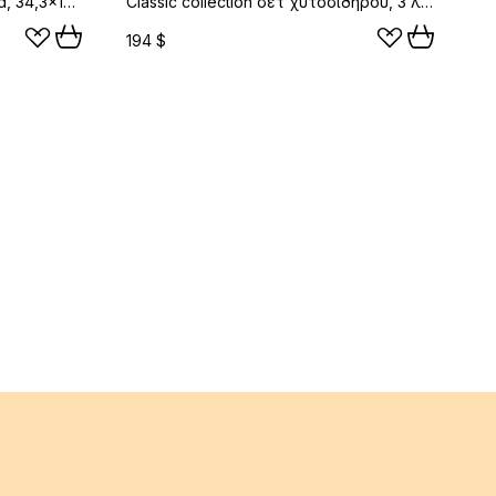
Victoria οβάλ τηγάνι enameled, 34,3x16,4 εκ.
Classic collection σετ χυτοσιδήρου, 3 λίτρα
194 $