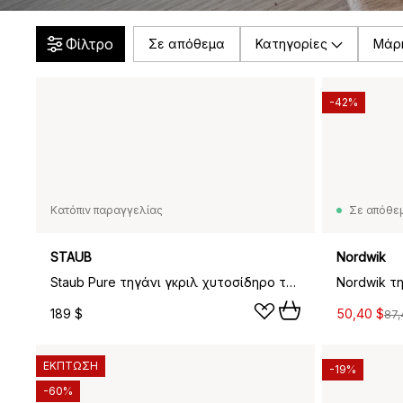
Φίλτρο
Σε απόθεμα
Κατηγορίες
Μάρ
-42%
Κατόπιν παραγγελίας
Σε απόθε
STAUB
Nordwik
Staub Pure τηγάνι γκριλ χυτοσίδηρο τετράγωνο μαύρο, 23 εκ.
189 $
50,40 $
87,
ΕΚΠΤΩΣΗ
-19%
-60%