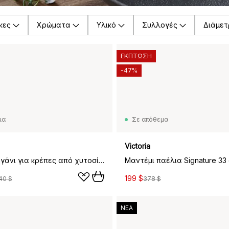
κες
Χρώματα
Υλικό
Συλλογές
Διάμετ
ΕΚΠΤΩΣΗ
-47%
μα
Σε απόθεμα
Victoria
Nordwik τηγάνι για κρέπες από χυτοσίδηρο με ξύλινη λαβή, 25,5 εκ.
Μαντέμι παέλια Signature 33
199 $
40 $
378 $
ΝΕΑ