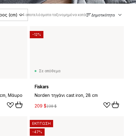
ρος (cm)
94
αποτελέσματα ταξινομημένα κατά
Δημοτικότητα
-12%
Σε απόθεμα
Fiskars
 cm, Μάυρο
Norden τηγάνι cast iron, 28 cm
209 $
238 $
ΕΚΠΤΩΣΗ
-47%