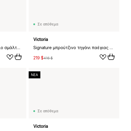
Σε απόθεμα
Victoria
Victoria τηγάνι από μαντεμένιο σμάλτο, Ø16 εκ.
Signature μπρούτζινο τηγάνι παέγιας από χυτοσίδερο 33 εκ., Μάυρο
219 $
416 $
ΝΕΑ
Σε απόθεμα
Victoria