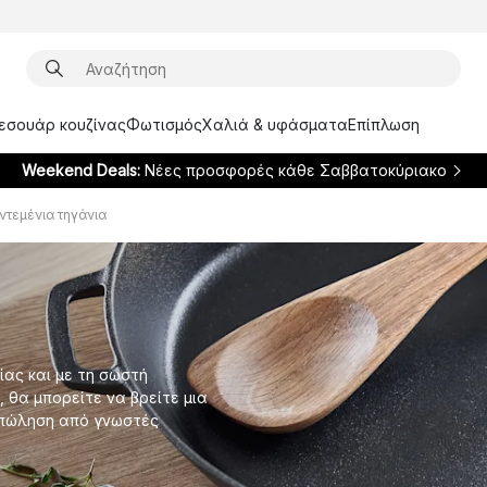
ξεσουάρ κουζίνας
Φωτισμός
Χαλιά & υφάσματα
Επίπλωση
Weekend Deals:
Νέες προσφορές κάθε Σαββατοκύριακο
τεμένια τηγάνια
ίας και με τη σωστή
, θα μπορείτε να βρείτε μια
 πώληση από γνωστές