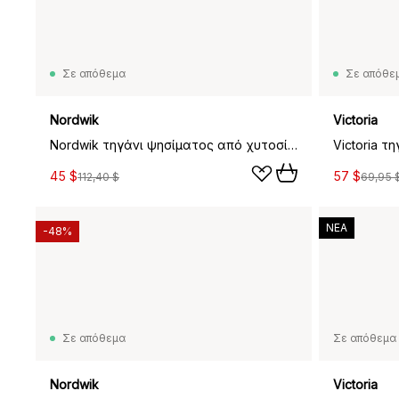
Σε απόθεμα
Σε απόθε
Nordwik
Victoria
Nordwik τηγάνι ψησίματος από χυτοσίδηρο με ξύλινη λαβή, 28 εκ.
45 $
57 $
112,40 $
69,95 
ΝΕΑ
-48%
Σε απόθεμα
Σε απόθεμα 
Nordwik
Victoria