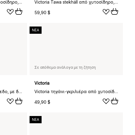
Victoria Tawa stekhäll από χυτοσίδηρο, pre-seasoned, Ø38 εκ.
Victoria Tawa stekhäll από χυτοσίδηρο, enameled, Ø30 εκ.
59,90 $
ΝΕΑ
Σε απόθεμα ανάλογα με τη ζήτηση
Victoria
Τηγάνι από χυτοσίδηρο, επίπεδο, με δύο χερούλια, εμαγιέ, Ø25 εκ.
Victoria τηγάνι-γκριλιέρα από χυτοσίδηρο με δύο χερούλια, εμαγιέ, Ø25 εκ.
49,90 $
ΝΕΑ