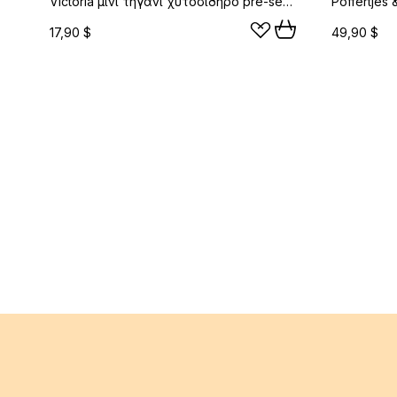
Victoria μίνι τηγάνι χυτοσίδηρο pre-seasoned, Ø12 εκ.
17,90 $
49,90 $