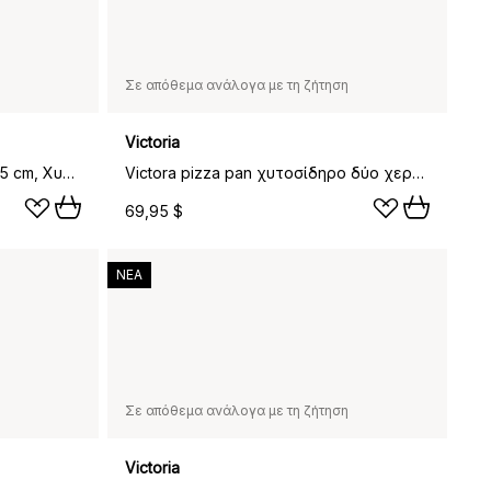
Σε απόθεμα ανάλογα με τη ζήτηση
Victoria
Τηγάνι σχάρας Nordwik 25x25 cm, Χυτοσίδηρος-μαύρο
Victora pizza pan χυτοσίδηρο δύο χερούλια enameled, Ø38 εκ.
69,95 $
ΝΕΑ
Σε απόθεμα ανάλογα με τη ζήτηση
Victoria