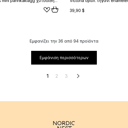
Poffertjes & mini pannkaklagg χυτοσίδηρος enameled, 28,7x22,2 εκ.
39,90 $
Εμφανίζει την 36 από 94 προϊόντα
Εμφάνιση περισσότερων
1
2
3