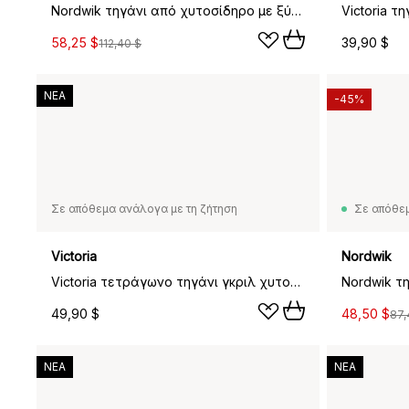
Nordwik τηγάνι από χυτοσίδηρο με ξύλινη λαβή, 28 εκ.
58,25 $
39,90 $
112,40 $
ΝΕΑ
-45%
Σε απόθεμα ανάλογα με τη ζήτηση
Σε απόθε
Victoria
Nordwik
Victoria τετράγωνο τηγάνι γκριλ χυτοσίδηρο pre-seasoned, 44,1x28,4 εκ.
49,90 $
48,50 $
87,
ΝΕΑ
ΝΕΑ