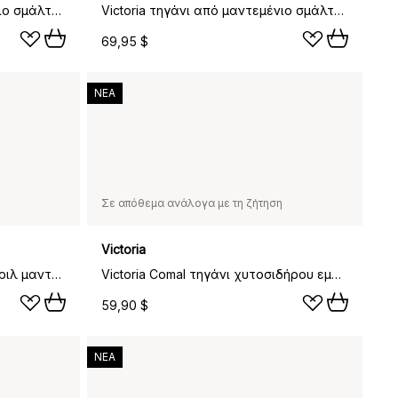
Victoria τηγάνι από μαντεμένιο σμάλτο, Ø25 εκ.
Victoria τηγάνι από μαντεμένιο σμάλτο, Ø30 εκ.
69,95 $
ΝΕΑ
Σε απόθεμα ανάλογα με τη ζήτηση
Victoria
Victoria τετράγωνο τηγάνι γκριλ μαντεμένιο enameled, 44,1x28,4 εκ.
Victoria Comal τηγάνι χυτοσιδήρου εμαγιέ, Ø26,6 εκ.
59,90 $
ΝΕΑ