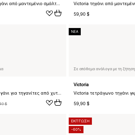
Victoria τηγάνι από μαντεμένιο σμάλτο, Ø20 εκ.
59,90 $
ΝΕΑ
μα
Σε απόθεμα ανάλογα με τη ζήτηση
Victoria
Nordwik τηγάνι για τηγανίτες από χυτοσίδηρο με ξύλινη λαβή, 23 εκ.
59,90 $
40 $
ΕΚΠΤΩΣΗ
-60%