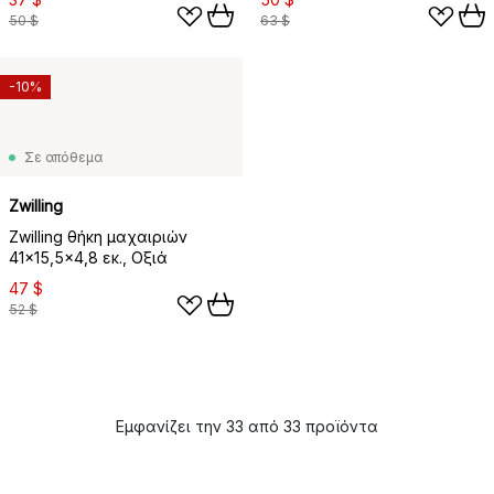
50 $
63 $
-10%
Σε απόθεμα
Zwilling
Zwilling θήκη μαχαιριών
41x15,5x4,8 εκ., Οξιά
47 $
52 $
Εμφανίζει την 33 από 33 προϊόντα