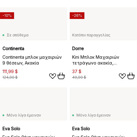
-10%
-26%
Σε απόθεμα
Κατόπιν παραγγελίας
Continenta
Dorre
Continenta μπλοκ μαχαιριών
Kini Μπλοκ Μαχαιριών
9 θέσεων, Ακακία
τετράγωνο ακακία,
23,5x10,7x10,7 εκ.
111,99 $
37 $
124,90 $
49,90 $
Μόνο λίγα έμειναν
Μόνο λίγα έμειναν
Eva Solo
Eva Solo