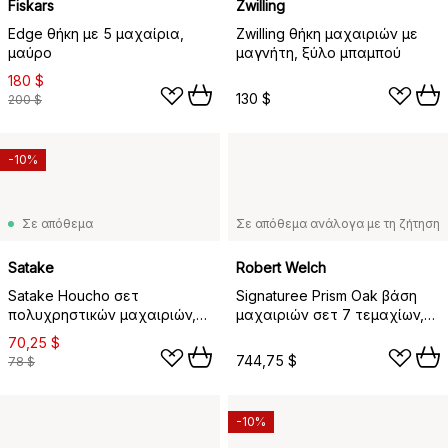
Fiskars
Zwilling
Edge θήκη με 5 μαχαίρια,
Zwilling θήκη μαχαιριών με
μαύρο
μαγνήτη, ξύλο μπαμπού
180 $
130 $
200 $
-10%
Σε απόθεμα
Σε απόθεμα ανάλογα με τη ζήτηση
Satake
Robert Welch
Satake Houcho σετ
Signaturee Prism Oak βάση
πολυχρηστικών μαχαιριών,
μαχαιριών σετ 7 τεμαχίων,
σημύδα-μαύρο
δρυς
70,25 $
744,75 $
78 $
-10%