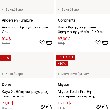
Σε απόθεμα
Σε απόθεμα
Andersen Furniture
Continenta
Andersen θήκη για μαχαίρια,
Κουτί θήκης μαχαιριών με
Oak
θήκη για εργαλεία, 21x9 εκ.
194 $
87,99 $
254 $
98 $
ΕΚΠΤΩΣΗ
-10%
-20%
Σε απόθεμα
Μόνο λίγα έμειναν
Dorre
Miyabi
Kaya XL θήκη για μαχαίρια,
Miyabi Toishi Pro θήκη
Ξύλο ακακίας
μαχαιριών μαγνητική,
Μπαμπού
73,10 $
112,80 $
81,20 $
141 $