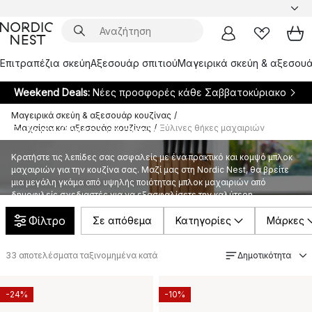
Επιτραπέζια σκεύη
Αξεσουάρ σπιτιού
Μαγειρικά σκεύη & αξεσουά
Weekend Deals:
Νέες προσφορές κάθε Σαββατοκύριακο
Μαγειρικά σκεύη & αξεσουάρ κουζίνας
/
Μαχαίρια και αξεσουάρ κουζίνας
/
Ξύλινες θήκες μαχαιριών
Ξύλινες θήκες μαχαιριών
Κρατήστε τις λεπίδες σας ασφαλείς με ένα πρακτικό και κομψό μπλοκ
μαχαιριών για την κουζίνα σας. Μαζί μας στη Nordic Nest, θα βρείτε
μια μεγάλη γκάμα από υψηλής ποιότητας μπλοκ μαχαιριών από
δημοφιλείς σχεδιαστές για να εξασφαλίσετε την καλύτερη
αποθήκευση και προστασία για τα μαχαίρια σας.
Φίλτρο
Σε απόθεμα
Κατηγορίες
Μάρκες
33
αποτελέσματα ταξινομημένα κατά
Δημοτικότητα
-24%
-10%