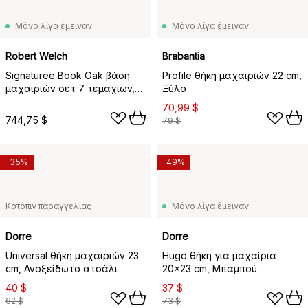
Μόνο λίγα έμειναν
Μόνο λίγα έμειναν
Robert Welch
Brabantia
Signaturee Book Oak βάση
Profile θήκη μαχαιριών 22 cm,
μαχαιριών σετ 7 τεμαχίων,
Ξύλο
δρυς
70,99 $
744,75 $
79 $
-35%
-49%
Κατόπιν παραγγελίας
Μόνο λίγα έμειναν
Dorre
Dorre
Universal θήκη μαχαιριών 23
Hugo θήκη για μαχαίρια
cm, Ανοξείδωτο ατσάλι
20x23 cm, Μπαμπού
40 $
37 $
62 $
73 $