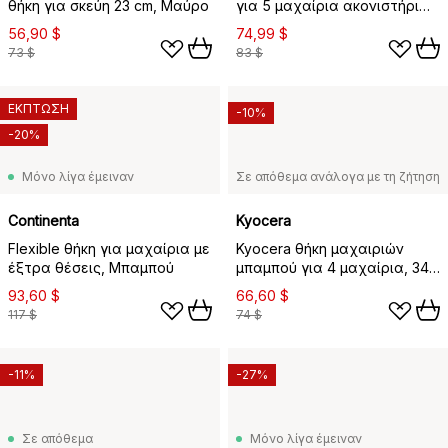
θήκη για σκεύη 23 cm, Μαύρο
για 5 μαχαίρια ακονιστήρι
και ψαλίδι, 9,5x22 cm
56,90 $
74,99 $
73 $
83 $
ΕΚΠΤΩΣΗ
-10%
-20%
Μόνο λίγα έμειναν
Σε απόθεμα ανάλογα με τη ζήτηση
Continenta
Kyocera
Flexible θήκη για μαχαίρια με
Kyocera θήκη μαχαιριών
έξτρα θέσεις, Μπαμπού
μπαμπού για 4 μαχαίρια, 34
cm
93,60 $
66,60 $
117 $
74 $
-11%
-27%
Σε απόθεμα
Μόνο λίγα έμειναν