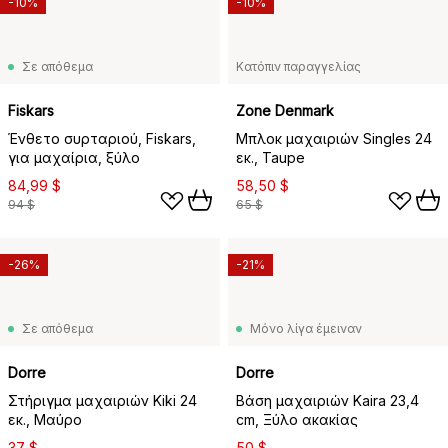
-10%
-10%
Σε απόθεμα
Κατόπιν παραγγελίας
Fiskars
Zone Denmark
Ένθετο συρταριού, Fiskars,
Μπλοκ μαχαιριών Singles 24
για μαχαίρια, ξύλο
εκ., Taupe
84,99 $
58,50 $
94 $
65 $
-26%
-21%
Σε απόθεμα
Μόνο λίγα έμειναν
Dorre
Dorre
Στήριγμα μαχαιριών Kiki 24
Βάση μαχαιριών Kaira 23,4
εκ., Μαύρο
cm, Ξύλο ακακίας
37 $
50 $