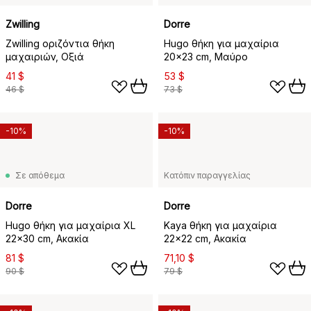
Zwilling
Dorre
Zwilling οριζόντια θήκη
Hugo θήκη για μαχαίρια
μαχαιριών, Οξιά
20x23 cm, Μαύρο
41 $
53 $
46 $
73 $
-10%
-10%
Σε απόθεμα
Κατόπιν παραγγελίας
Dorre
Dorre
Hugo θήκη για μαχαίρια XL
Kaya θήκη για μαχαίρια
22x30 cm, Ακακία
22x22 cm, Ακακία
81 $
71,10 $
90 $
79 $