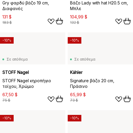
Gry φαρδύ βάζο 19 cm,
Βάζο Lady with hat H20.5 cm,
Διαφανές
Μπλε
131 $
104,99 $
183 $
132 $
-10%
-10%
Σε απόθεμα
Σε απόθεμα
STOFF Nagel
Kähler
STOFF Nagel κηροπήγιο
Signature βάζο 20 cm,
τοίχου, Χρώμιο
Πράσινο
67,50 $
65,99 $
75 $
73 $
-10%
-10%