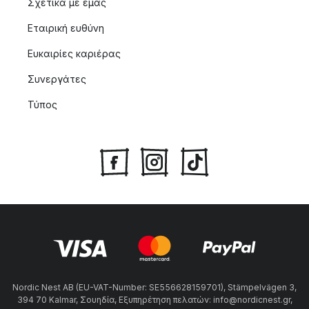
Σχετικά με εμας
Εταιρική ευθύνη
Ευκαιρίες καριέρας
Συνεργάτες
Τύπος
Nordic Nest AB (EU-VAT-Number: SE556628159701), Stämpelvägen 3,
394 70 Kalmar, Σουηδία, Εξυπηρέτηση πελατών: info@nordicnest.gr,