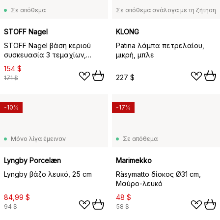
Σε απόθεμα
Σε απόθεμα ανάλογα με τη ζήτηση
STOFF Nagel
KLONG
STOFF Nagel βάση κεριού
Patina λάμπα πετρελαίου,
συσκευασία 3 τεμαχίων,
μικρή, μπλε
χρώμιο
154 $
227 $
171 $
-10%
-17%
Μόνο λίγα έμειναν
Σε απόθεμα
Lyngby Porcelæn
Marimekko
Lyngby βάζο λευκό, 25 cm
Räsymatto δίσκος Ø31 cm,
Μαύρο-λευκό
84,99 $
48 $
94 $
58 $