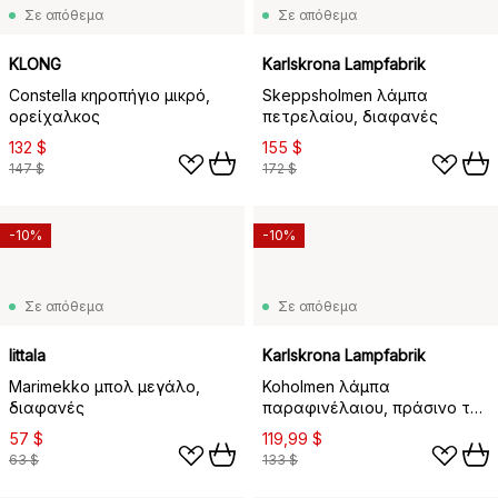
Σε απόθεμα
Σε απόθεμα
KLONG
Karlskrona Lampfabrik
Constella κηροπήγιο μικρό,
Skeppsholmen λάμπα
ορείχαλκος
πετρελαίου, διαφανές
132 $
155 $
147 $
172 $
-10%
-10%
Σε απόθεμα
Σε απόθεμα
Iittala
Karlskrona Lampfabrik
Marimekko μπολ μεγάλο,
Koholmen λάμπα
διαφανές
παραφινέλαιου, πράσινο του
νεφρίτη
57 $
119,99 $
63 $
133 $