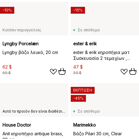
-10%
-15%
Κατόπιν παραγγελίας
Σε απόθεμα
Lyngby Porcelæn
ester & erik
Lyngby βάζο λευκό, 20 cm
ester & erik κηροπήγια ματ
Συσκευασία 2 τεμαχίων ,
Χρυσαφί
62 $
47 $
69 $
55 $
ΕΚΠΤΩΣΗ
-45%
Αυτό το προϊόν δεν είναι διαθέσιμο στη χώρα παράδοσης που έχετε επιλέξει.
Σε απόθεμα
House Doctor
Marimekko
Anit κηροπήγιο antique brass,
Βάζο Pilari 30 cm, Clear