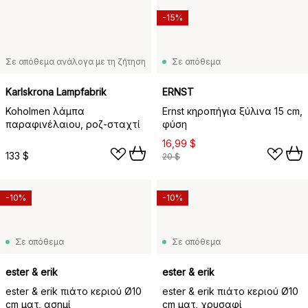
-15%
Σε απόθεμα ανάλογα με τη ζήτηση
Σε απόθεμα
Karlskrona Lampfabrik
ERNST
Koholmen λάμπα
Ernst κηροπήγια ξύλινα 15 cm,
παραφινέλαιου, ροζ-σταχτί
φύση
16,99 $
133 $
20 $
-10%
-10%
Σε απόθεμα
Σε απόθεμα
ester & erik
ester & erik
ester & erik πιάτο κεριού Ø10
ester & erik πιάτο κεριού Ø10
cm ματ, ασημί
cm ματ, χρυσαφί