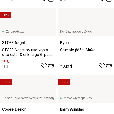
-11%
Σε απόθεμα
Κατόπιν παραγγελίας
STOFF Nagel
Byon
STOFF Nagel αντίκα κεριά
Crumple βάζο, Μπλε
από ester & erik large 6-pack,
Υπόλευκο
16 $
116,10 $
18 $
-28%
-20%
Σε απόθεμα ανάλογα με τη ζήτηση
Μόνο λίγα έμειναν
Cooee Design
Bjørn Wiinblad