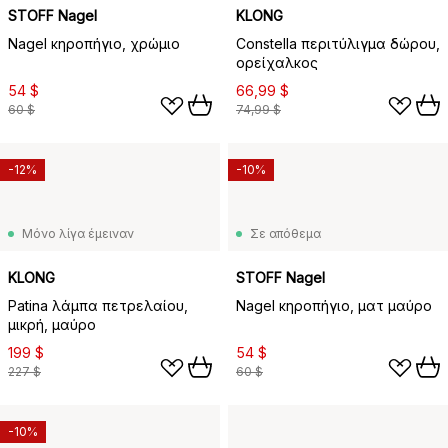
STOFF Nagel
KLONG
Nagel κηροπήγιο, χρώμιο
Constella περιτύλιγμα δώρου,
ορείχαλκος
54 $
66,99 $
60 $
74,99 $
-12%
-10%
Μόνο λίγα έμειναν
Σε απόθεμα
KLONG
STOFF Nagel
Patina λάμπα πετρελαίου,
Nagel κηροπήγιο, ματ μαύρο
μικρή, μαύρο
199 $
54 $
227 $
60 $
-10%