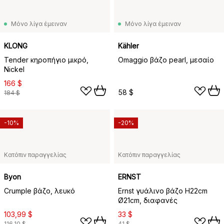
Μόνο λίγα έμειναν
Μόνο λίγα έμειναν
KLONG
Kähler
Tender κηροπήγιο μικρό,
Omaggio βάζο pearl, μεσαίο
Nickel
166 $
58 $
184 $
-10%
-20%
Κατόπιν παραγγελίας
Κατόπιν παραγγελίας
Byon
ERNST
Crumple βάζο, λευκό
Ernst γυάλινο βάζο H22cm
Ø21cm, διαφανές
103,99 $
33 $
116,10 $
41 $