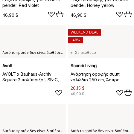
pendel, Red violet
pendel, Honey yellow
46,90 $
46,90 $
WEEKEND DEAL
-48%
Αυτό το προϊόν δεν είναι διαθέσιμο στη χώρα παράδοσης που έχετε επιλέξει.
Σε απόθεμα
Avolt
Scandi Living
AVOLT x Bauhaus-Archiv
Ανάρτηση οροφής συμπ.
Square 2 πολύπριζο USB-C,
καλώδιο 250 cm, Άσπρο
Mulberry Red
26,15 $
49,90 $
Αυτό το προϊόν δεν είναι διαθέσιμο στη χώρα παράδοσης που έχετε επιλέξει.
Αυτό το προϊόν δεν είναι διαθέσιμο στη χώρα παράδοσης που έχετε επιλέξει.