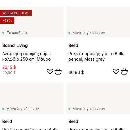
WEEKEND DEAL
-48%
Σε απόθεμα
Μόνο λίγα έμειναν
Scandi Living
Belid
Ανάρτηση οροφής συμπ.
Ροζέτα οροφής για το Belle
καλώδιο 250 cm, Μάυρο
pendel, Moss grey
26,15 $
46,90 $
49,90 $
Μόνο λίγα έμειναν
Μόνο λίγα έμειναν
Belid
Belid
Ροζέτα οροφής για το Belle
Ροζέτα οροφής για το Belle