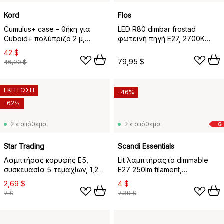
Kord
Flos
Cumulus+ case – θήκη για
LED R80 dimbar frostad
Cuboid+ πολύπριζο 2 μ,
φωτεινή πηγή E27, 2700K
Beige
1300lm 13W
42 $
79,95 $
46,90 $
ΕΚΠΤΩΣΗ
-46%
-62%
Σε απόθεμα
Σε απόθεμα
G
Star Trading
Scandi Essentials
Λαμπτήρας κορυφής E5,
Lit λαμπτήραςτο dimmable
συσκευασία 5 τεμαχίων, 1,2
E27 250lm filament,
W
Διαφανές, 2100K
2,69 $
4 $
7 $
7,39 $