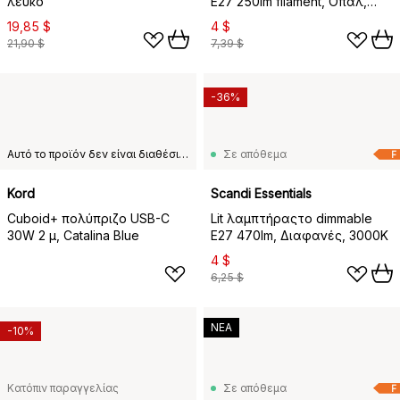
λευκό
E27 250lm filament, Οπάλ,
3000K
19,85 $
4 $
21,90 $
7,39 $
-36%
Αυτό το προϊόν δεν είναι διαθέσιμο στη χώρα παράδοσης που έχετε επιλέξει.
Σε απόθεμα
F
Kord
Scandi Essentials
Cuboid+ πολύπριζο USB-C
Lit λαμπτήραςτο dimmable
30W 2 μ, Catalina Blue
E27 470lm, Διαφανές, 3000K
4 $
6,25 $
ΝΕΑ
-10%
Κατόπιν παραγγελίας
Σε απόθεμα
F