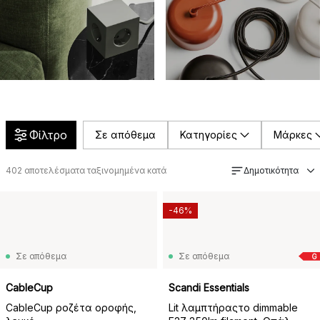
Φίλτρο
Σε απόθεμα
Κατηγορίες
Μάρκες
402
αποτελέσματα ταξινομημένα κατά
Δημοτικότητα
-46%
Σε απόθεμα
Σε απόθεμα
G
CableCup
Scandi Essentials
CableCup ροζέτα οροφής,
Lit λαμπτήραςτο dimmable