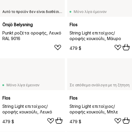
Αυτό το προϊόν δεν είναι διαθέσιμο στη χώρα παράδοσης που έχετε επιλέξει.
Μόνο λίγα έμειναν
Örsjö Belysning
Flos
Punkt ροζέτα οροφής, Λευκό
String Light επιτοίχιος/
RAL 9016
οροφής κουκούλι, Μάυρο
479 $
Μόνο λίγα έμειναν
Σε απόθεμα ανάλογα με τη ζήτηση
Flos
Flos
String Light επιτοίχιος/
String Light επιτοίχιος/
οροφής κουκούλι, Λευκό
οροφής κουκούλι, Μπλε
479 $
479 $