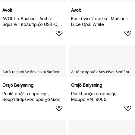
Avolt
Avolt
AVOLT x Bauhaus-Archiv
Κουτί για 2 πρίζες, Martinelli
Square 1 πολύπριζο USB-C,
Luce Opal White
Mulberry Red
Αυτό το προϊόν δεν είναι διαθέσιμο στη χώρα παράδοσης που έχετε επιλέξει.
Αυτό το προϊόν δεν είναι διαθέσιμο στη χώρα παράδοσης που έχετε επιλέξει.
Örsjö Belysning
Örsjö Belysning
Punkt ροζέτα οροφής,
Punkt ροζέτα οροφής,
Βουρτσισμένος ορείχαλκος
Μαύρο RAL 9005