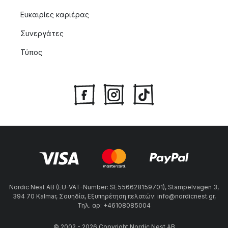
Ευκαιρίες καριέρας
Συνεργάτες
Τύπος
Nordic Nest AB (EU-VAT-Number: SE556628159701), Stämpelvägen 3,
394 70 Kalmar, Σουηδία, Εξυπηρέτηση πελατών: info@nordicnest.gr,
Τηλ. αρ: +46108085004
© 2002 - 2026 Copyright Nordic Nest AB