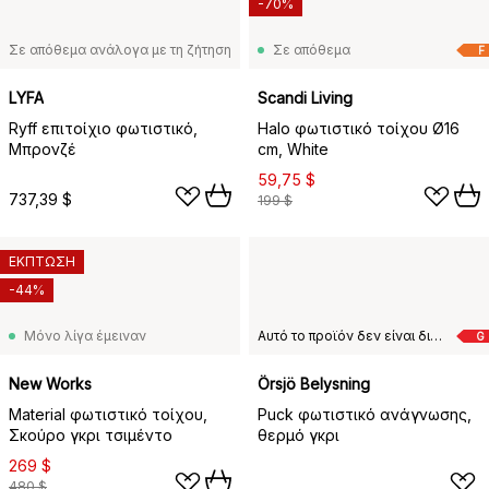
-70%
Σε απόθεμα ανάλογα με τη ζήτηση
Σε απόθεμα
F
LYFA
Scandi Living
Ryff επιτοίχιο φωτιστικό,
Halo φωτιστικό τοίχου Ø16
Μπρονζέ
cm, White
59,75 $
737,39 $
199 $
ΕΚΠΤΩΣΗ
-44%
Μόνο λίγα έμειναν
Αυτό το προϊόν δεν είναι διαθέσιμο στη χώρα παράδοσης που έχετε επιλέξει.
G
New Works
Örsjö Belysning
Material φωτιστικό τοίχου,
Puck φωτιστικό ανάγνωσης,
Σκούρο γκρι τσιμέντο
θερμό γκρι
269 $
480 $