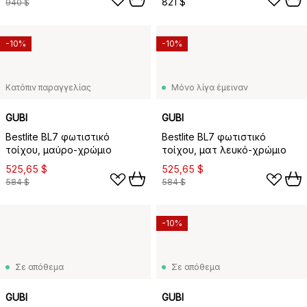
821 $
940 $
-10%
-10%
Κατόπιν παραγγελίας
Μόνο λίγα έμειναν
GUBI
GUBI
Bestlite BL7 φωτιστικό
Bestlite BL7 φωτιστικό
τοίχου, μαύρο-χρώμιο
τοίχου, ματ λευκό-χρώμιο
525,65 $
525,65 $
584 $
584 $
-10%
Σε απόθεμα
Σε απόθεμα
GUBI
GUBI