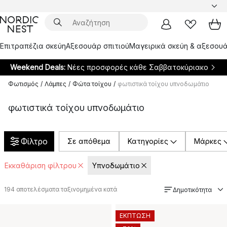
Επιτραπέζια σκεύη
Αξεσουάρ σπιτιού
Μαγειρικά σκεύη & αξεσουά
Weekend Deals:
Νέες προσφορές κάθε Σαββατοκύριακο
Φωτισμός
/
Λάμπες
/
Φώτα τοίχου
/
φωτιστικά τοίχου υπνοδωμάτιο
φωτιστικά τοίχου υπνοδωμάτιο
Φίλτρο
Σε απόθεμα
Κατηγορίες
Μάρκες
Εκκαθάριση φίλτρου
Υπνοδωμάτιο
194
αποτελέσματα ταξινομημένα κατά
Δημοτικότητα
ΕΚΠΤΩΣΗ