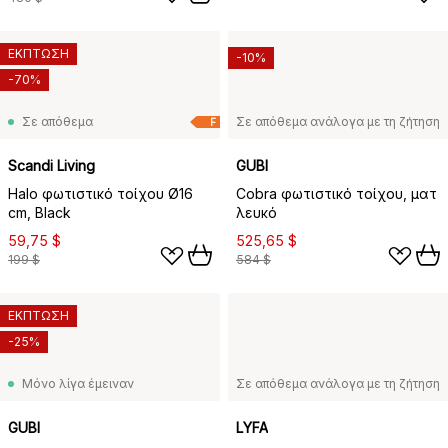
ΕΚΠΤΩΣΗ
-10%
-70%
Σε απόθεμα
Σε απόθεμα ανάλογα με τη ζήτηση
F
Scandi Living
GUBI
Halo φωτιστικό τοίχου Ø16
Cobra φωτιστικό τοίχου, ματ
cm, Black
λευκό
59,75 $
525,65 $
199 $
584 $
ΕΚΠΤΩΣΗ
-25%
Μόνο λίγα έμειναν
Σε απόθεμα ανάλογα με τη ζήτηση
GUBI
LYFA