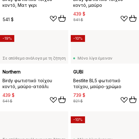
κοντό, Ματ γκρι
κοντό, μαύρο
439 $
541 $
541 $
-19%
-10%
Σε απόθεμα ανάλογα με τη ζήτηση
Μόνο λίγα έμειναν
Northern
GUBI
Birdy φωτιστικό τοίχου
Bestlite BL5 φωτιστικό
κοντό, μαύρο-ατσάλι
τοίχου, μαύρο-χρώμιο
439 $
739 $
541 $
821 $
-10%