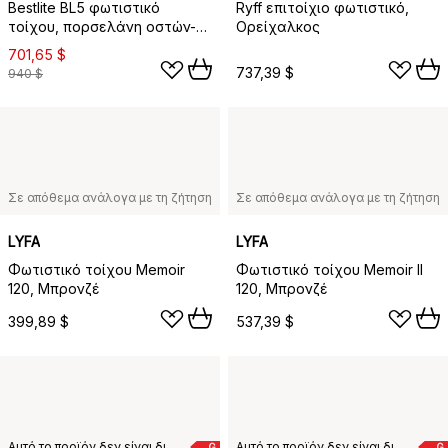
Bestlite BL5 φωτιστικό
Ryff επιτοίχιο φωτιστικό,
τοίχου, πορσελάνη οστών-
Ορείχαλκος
μαύρο
701,65 $
737,39 $
940 $
Σε απόθεμα ανάλογα με τη ζήτηση
Σε απόθεμα ανάλογα με τη ζήτηση
LYFA
LYFA
Φωτιστικό τοίχου Memoir
Φωτιστικό τοίχου Memoir II
120, Μπρονζέ
120, Μπρονζέ
399,89 $
537,39 $
Αυτό το προϊόν δεν είναι διαθέσιμο στη χώρα παράδοσης που έχετε επιλέξει.
Αυτό το προϊόν δεν είναι διαθέσιμο στη χώρα παράδοσης που έχετε επιλέξει.
G
G