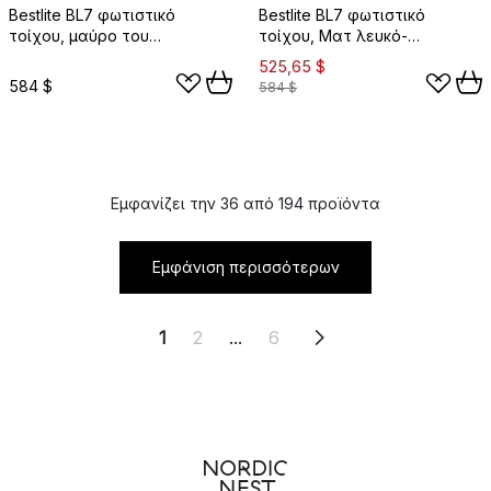
Bestlite BL7 φωτιστικό
Bestlite BL7 φωτιστικό
τοίχου, μαύρο του
τοίχου, Ματ λευκό-
κάρβουνου-ορείχαλκος
ορείχαλκος
525,65 $
584 $
584 $
Εμφανίζει την 36 από 194 προϊόντα
Εμφάνιση περισσότερων
1
2
...
6