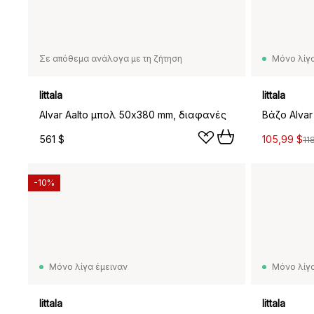
Σε απόθεμα ανάλογα με τη ζήτηση
Μόνο λίγα
Iittala
Iittala
Alvar Aalto μπολ 50x380 mm, διαφανές
561 $
105,99 $
11
-10%
Μόνο λίγα έμειναν
Μόνο λίγα
Iittala
Iittala