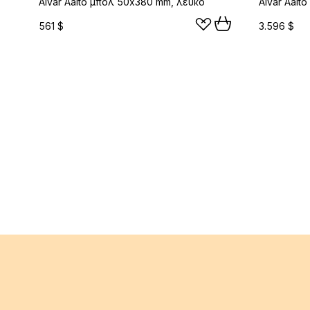
Alvar Aalto μπολ 50x380 mm, λευκό
561 $
3.596 $