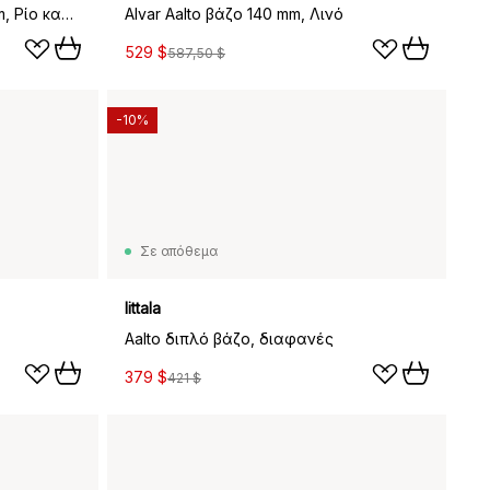
Aalto blomma μπολ 279x75 mm, Ρίο καφέ
Alvar Aalto βάζο 140 mm, Λινό
529 $
587,50 $
-10%
Σε απόθεμα
Iittala
Aalto διπλό βάζο, διαφανές
379 $
421 $