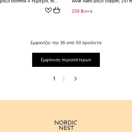
Alvar Aalto βάζο blomma 4 τεμάχια, διαφανές
Alvar Aalto βάζο copper, 251 
259 $
291 $
Εμφανίζει την 36 από 50 προϊόντα
Εμφάνιση περισσότερων
1
2