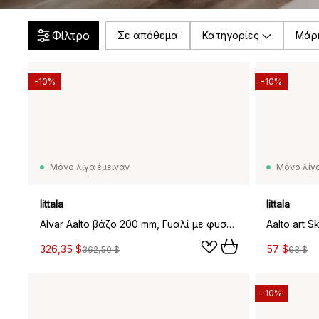
Φίλτρο
Σε απόθεμα
Κατηγορίες
Μάρ
-10%
-10%
Μόνο λίγα έμειναν
Μόνο λίγα
Iittala
Iittala
Alvar Aalto βάζο 200 mm, Γυαλί με φυσαλίδες διαφανής, Επετειακή έκδοση
Aalto art 
326,35 $
57 $
362,50 $
63 $
-10%