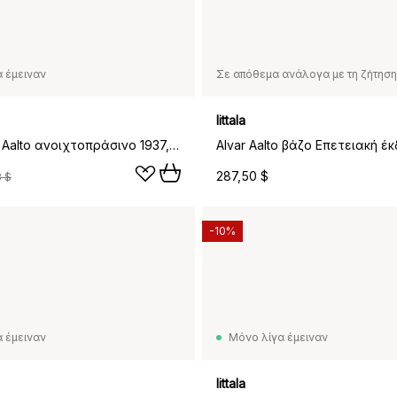
 έμειναν
Σε απόθεμα ανάλογα με τη ζήτηση
Iittala
Βάζο Alvar Aalto ανοιχτοπράσινο 1937, 180 mm
287,50 $
8 $
-10%
 έμειναν
Μόνο λίγα έμειναν
Iittala