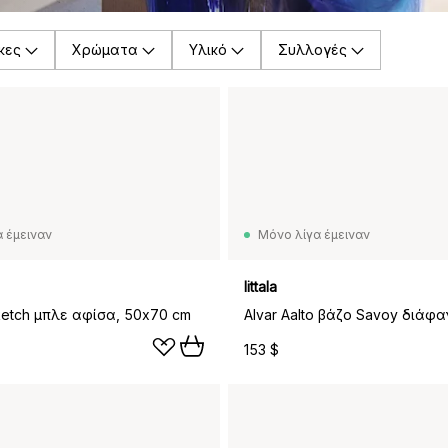
κες
Χρώματα
Υλικό
Συλλογές
 έμειναν
Μόνο λίγα έμειναν
Iittala
Sketch μπλε αφίσα, 50x70 cm
Alvar Aalto βάζο Savoy διάφα
153 $