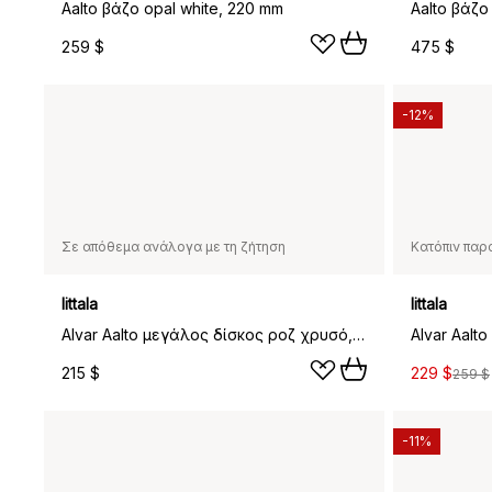
Aalto βάζο opal white, 220 mm
Aalto βάζο
259 $
475 $
-12%
Σε απόθεμα ανάλογα με τη ζήτηση
Κατόπιν παρ
Iittala
Iittala
Alvar Aalto μεγάλος δίσκος ροζ χρυσό, μικρό 358 mm
215 $
229 $
259 $
-11%