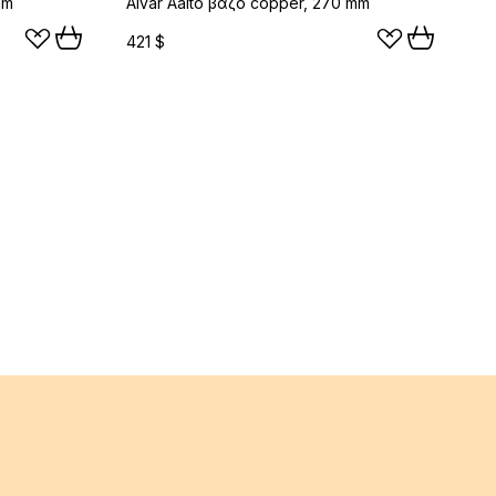
mm
Alvar Aalto βάζο copper, 270 mm
421 $