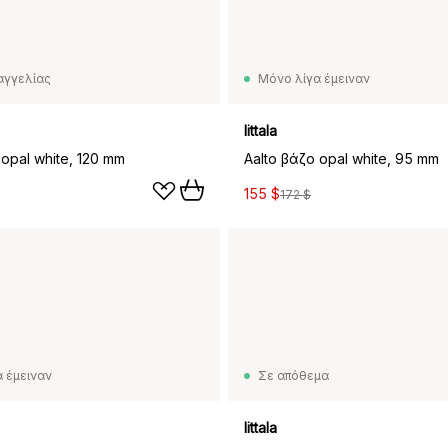
αγγελίας
Μόνο λίγα έμειναν
Iittala
 opal white, 120 mm
Aalto βάζο opal white, 95 mm
155 $
172 $
 έμειναν
Σε απόθεμα
Iittala