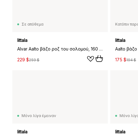
Σε απόθεμα
Κατόπιν παρ
Iittala
Iittala
Alvar Aalto βάζο ροζ του σολομού, 160 mm
Aalto βάζο
229 $
175 $
259 $
194 $
Μόνο λίγα έμειναν
Μόνο λίγα
Iittala
Iittala