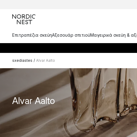
Επιτραπέζια σκεύη
Αξεσουάρ σπιτιού
Μαγειρικά σκεύη & α
sxediastes
/
Alvar Aalto
Alvar Aalto