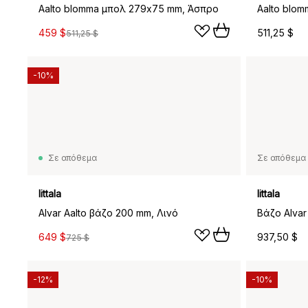
Aalto blomma μπολ 279x75 mm, Άσπρο
459 $
511,25 $
511,25 $
-10%
Σε απόθεμα
Σε απόθεμα 
Iittala
Iittala
Alvar Aalto βάζο 200 mm, Λινό
649 $
937,50 $
725 $
-12%
-10%