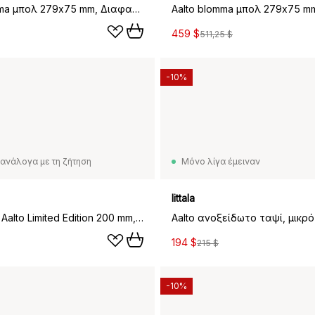
Aalto blomma μπολ 279x75 mm, Διαφανές
459 $
511,25 $
-10%
ανάλογα με τη ζήτηση
Μόνο λίγα έμειναν
Iittala
Βάζο Alvar Aalto Limited Edition 200 mm, Φινλανδική άμμος
Aalto ανοξείδωτο ταψί, μικρό
194 $
215 $
-10%