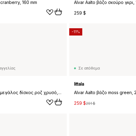
 cranberry, 160 mm
Alvar Aalto βάζο σκούρο γκρι,
259 $
-11%
αγγελίας
Σε απόθεμα
Iittala
Alvar Aalto μεγάλος δίσκος ροζ χρυσό, μεγάλο 504 mm
Alvar Aalto βάζο moss green, 
259 $
291 $