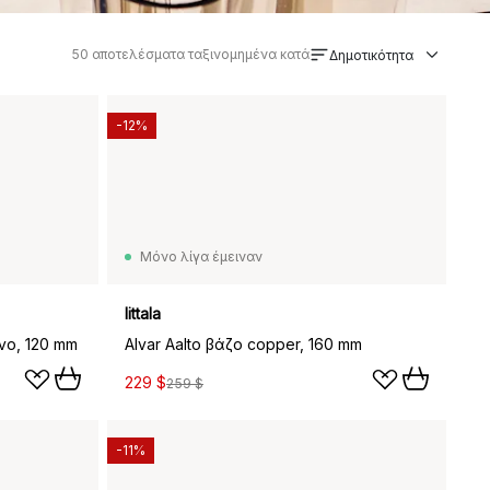
50
αποτελέσματα ταξινομημένα κατά
Δημοτικότητα
-12%
Μόνο λίγα έμειναν
Iittala
νο, 120 mm
Alvar Aalto βάζο copper, 160 mm
229 $
259 $
-11%