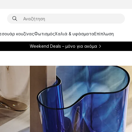
ξεσουάρ κουζίνας
Φωτισμός
Χαλιά & υφάσματα
Επίπλωση
Weekend Deals – μόνο για
ακόμα