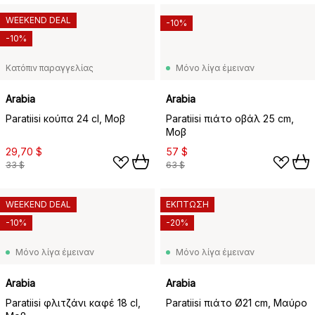
WEEKEND DEAL
-10%
-10%
Κατόπιν παραγγελίας
Μόνο λίγα έμειναν
Arabia
Arabia
Paratiisi κούπα 24 cl, Μοβ
Paratiisi πιάτο οβάλ 25 cm,
Μοβ
29,70 $
57 $
33 $
63 $
WEEKEND DEAL
ΕΚΠΤΩΣΗ
-10%
-20%
Μόνο λίγα έμειναν
Μόνο λίγα έμειναν
Arabia
Arabia
Paratiisi φλιτζάνι καφέ 18 cl,
Paratiisi πιάτο Ø21 cm, Μαύρο