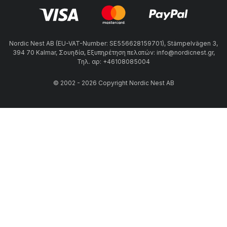
Nordic Nest AB (EU-VAT-Number: SE556628159701), Stämpelvägen 3,
394 70 Kalmar, Σουηδία, Εξυπηρέτηση πελατών: info@nordicnest.gr,
Τηλ. αρ: +46108085004
© 2002 - 2026 Copyright Nordic Nest AB