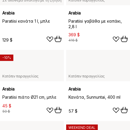
Σε απόθεμα ανάλογα με τη ζήτηση
Κατόπιν παραγγελίας
Arabia
Arabia
Paratiisi κανάτα 1 l, μπλε
Paratiisi γαβάθα με καπάκι,
2,8 l
369 $
129 $
416 $
-10%
Κατόπιν παραγγελίας
Κατόπιν παραγγελίας
Arabia
Arabia
Paratiisi πιάτο Ø21 cm, μπλε
Κανάτα, Sunnuntai, 400 ml
45 $
57 $
50 $
WEEKEND DEAL