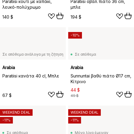
Paratiisi κουτί με καπάκι,
Paratiisi οβάλ πιάτο 36 cm,
λευκό-πολύχρωμο
μπλε
140 $
194 $
-10%
Σε απόθεμα ανάλογα με τη ζήτηση
Σε απόθεμα
Arabia
Arabia
Paratiisi κανάτα 40 cl, Μπλε
Sunnuntai βαθύ πιάτο Ø17 cm,
Κίτρινο
44 $
67 $
49 $
WEEKEND DEAL
WEEKEND DEAL
-11%
-11%
Σε απόθεμα
Μόνο λίγα έμειναν