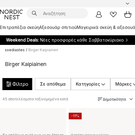
Επιτραπέζια σκεύη
Αξεσουάρ σπιτιού
Μαγειρικά σκεύη & αξεσουά
Weekend Deals:
Νέες προσφορές κάθε Σαββατοκύριακο
sxediastes
/
Birger Kaipiainen
Birger Kaipiainen
Φίλτρο
Σε απόθεμα
Κατηγορίες
Μάρκες
45
αποτελέσματα ταξινομημένα κατά
Δημοτικότητα
-11%