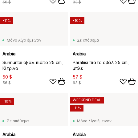
58 $
33 $
-11%
-10%
Μόνο λίγα έμειναν
Σε απόθεμα
Arabia
Arabia
Sunnuntai οβάλ πιάτο 25 cm,
Paratiisi πιάτο οβάλ 25 cm,
Κίτρινο
μπλε
50 $
57 $
56 $
63 $
WEEKEND DEAL
-10%
-11%
Σε απόθεμα
Μόνο λίγα έμειναν
Arabia
Arabia