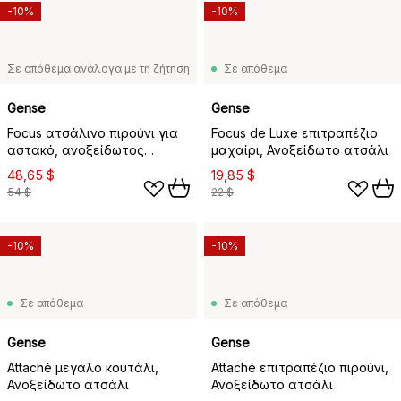
-10%
-10%
Σε απόθεμα ανάλογα με τη ζήτηση
Σε απόθεμα
Gense
Gense
Focus ατσάλινο πιρούνι για
Focus de Luxe επιτραπέζιο
αστακό, ανοξείδωτος
μαχαίρι, Ανοξείδωτο ατσάλι
χάλυβας Συσκευασία 4
48,65 $
19,85 $
τεμαχίων
54 $
22 $
-10%
-10%
Σε απόθεμα
Σε απόθεμα
Gense
Gense
Attaché μεγάλο κουτάλι,
Attaché επιτραπέζιο πιρούνι,
Ανοξείδωτο ατσάλι
Ανοξείδωτο ατσάλι