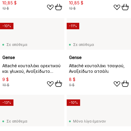
10,85 $
10,85 $
12 $
12 $
-10%
-11%
Σε απόθεμα
Σε απόθεμα
Gense
Gense
Attaché κουταλάκι ορεκτικού
Attaché κουταλάκι τσαγιού,
και γλυκού, Ανοξείδωτο
Ανοξείδωτο ατσάλι
ατσάλι
9 $
8 $
10 $
9 $
-13%
-10%
Σε απόθεμα
Μόνο λίγα έμειναν