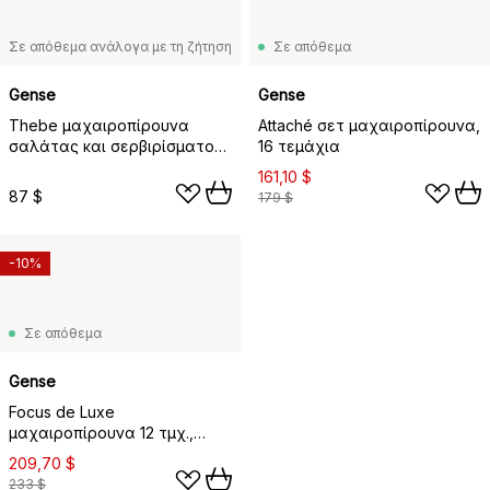
Σε απόθεμα ανάλογα με τη ζήτηση
Σε απόθεμα
Gense
Gense
Thebe μαχαιροπίρουνα
Attaché σετ μαχαιροπίρουνα,
σαλάτας και σερβιρίσματος,
16 τεμάχια
2 τεμάχια
161,10 $
87 $
179 $
-10%
Σε απόθεμα
Gense
Focus de Luxe
μαχαιροπίρουνα 12 τμχ.,
ανοξείδωτο ατσάλι
209,70 $
233 $