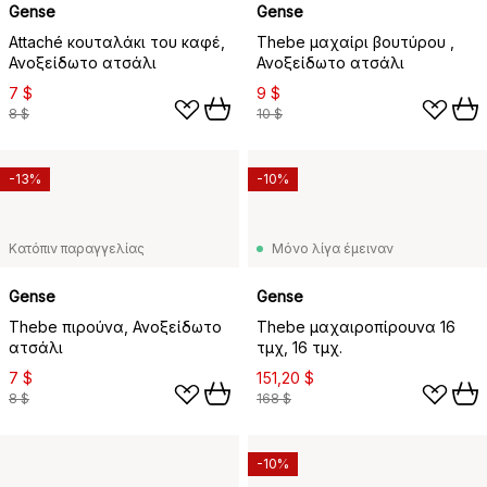
Gense
Gense
Attaché κουταλάκι του καφέ,
Thebe μαχαίρι βουτύρου ,
Ανοξείδωτο ατσάλι
Ανοξείδωτο ατσάλι
7 $
9 $
8 $
10 $
-13%
-10%
Κατόπιν παραγγελίας
Μόνο λίγα έμειναν
Gense
Gense
Thebe πιρούνα, Ανοξείδωτο
Thebe μαχαιροπίρουνα 16
ατσάλι
τμχ, 16 τμχ.
7 $
151,20 $
8 $
168 $
-10%