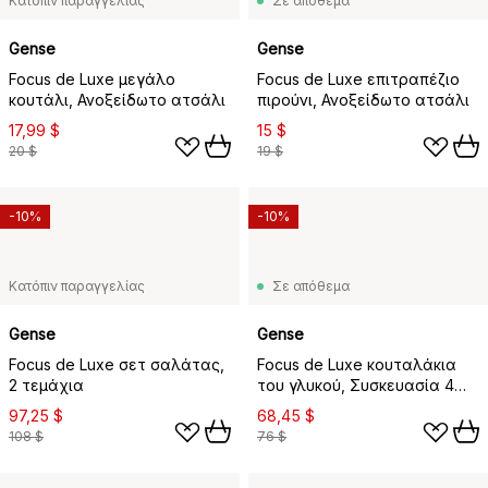
Κατόπιν παραγγελίας
Σε απόθεμα
Gense
Gense
Focus de Luxe μεγάλο
Focus de Luxe επιτραπέζιο
κουτάλι, Ανοξείδωτο ατσάλι
πιρούνι, Ανοξείδωτο ατσάλι
17,99 $
15 $
20 $
19 $
-10%
-10%
Κατόπιν παραγγελίας
Σε απόθεμα
Gense
Gense
Focus de Luxe σετ σαλάτας,
Focus de Luxe κουταλάκια
2 τεμάχια
του γλυκού, Συσκευασία 4
τεμαχίων
97,25 $
68,45 $
108 $
76 $