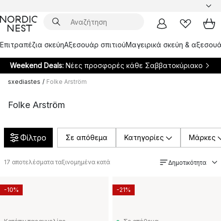
Επιτραπέζια σκεύη
Αξεσουάρ σπιτιού
Μαγειρικά σκεύη & αξεσουά
Weekend Deals:
Νέες προσφορές κάθε Σαββατοκύριακο
sxediastes
/
Folke Arström
Folke Arström
Φίλτρο
Σε απόθεμα
Κατηγορίες
Μάρκες
17
αποτελέσματα ταξινομημένα κατά
Δημοτικότητα
-10%
-21%