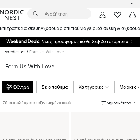
Επιτραπέζια σκεύη
Αξεσουάρ σπιτιού
Μαγειρικά σκεύη & αξεσουά
Weekend Deals:
Νέες προσφορές κάθε Σαββατοκύριακο
sxediastes
/
Form Us With Love
Form Us With Love
Φίλτρο
Σε απόθεμα
Κατηγορίες
Μάρκες
78
αποτελέσματα ταξινομημένα κατά
Δημοτικότητα