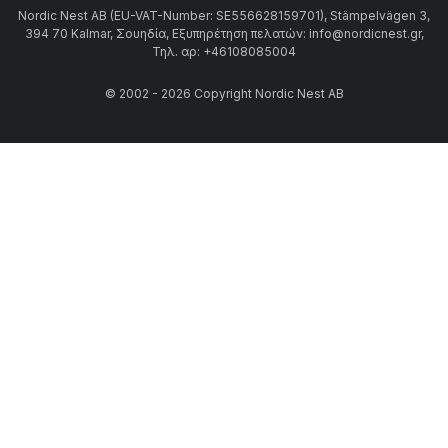
Nordic Nest AB (EU-VAT-Number: SE556628159701), Stämpelvägen 3,
394 70 Kalmar, Σουηδία, Εξυπηρέτηση πελατών: info@nordicnest.gr,
Τηλ. αρ: +46108085004
© 2002 - 2026 Copyright Nordic Nest AB