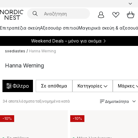
Επιτραπέζια σκεύη
Αξεσουάρ σπιτιού
Μαγειρικά σκεύη & αξεσουά
Weekend Deals – μόνο για
ακόμα
sxediastes
/
Hanna Werning
Hanna Werning
Φίλτρο
Σε απόθεμα
Κατηγορίες
Μάρκες
34
αποτελέσματα ταξινομημένα κατά
Δημοτικότητα
-10%
-10%