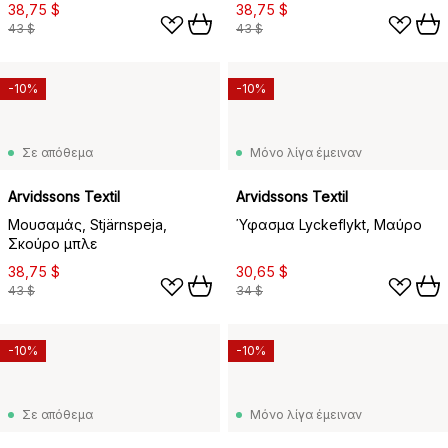
38,75 $
38,75 $
43 $
43 $
-10%
-10%
Σε απόθεμα
Μόνο λίγα έμειναν
Arvidssons Textil
Arvidssons Textil
Μουσαμάς, Stjärnspeja,
Ύφασμα Lyckeflykt, Μαύρο
Σκούρο μπλε
38,75 $
30,65 $
43 $
34 $
-10%
-10%
Σε απόθεμα
Μόνο λίγα έμειναν