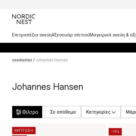
Επιτραπέζια σκεύη
Αξεσουάρ σπιτιού
Μαγειρικά σκεύη & α
sxediastes
/
Johannes Hansen
Johannes Hansen
Φίλτρο
Σε απόθεμα
Κατηγορίες
Μάρ
ΕΚΠΤΩΣΗ
-11%