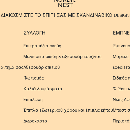
ΔΙΑΚΟΣΜΙΣΤΕ ΤΟ ΣΠΙΤΙ ΣΑΣ ΜΕ ΣΚΑΝΔΙΝΑΒΙΚΟ DESIGN
ΣΥΛΛΟΓΉ
ΈΜΠΝΕ
Επιτραπέζια σκεύη
Έμπνευσ
Μαγειρικά σκεύη & αξεσουάρ κουζίνας
Μάρκες
 αίτημα σας
Αξεσουάρ σπιτιού
sxediast
Φωτισμός
Ειδικές
Χαλιά & υφάσματα
% Έκπτ
Επίπλωση
Νεές Αφ
Έπιπλα εξωτερικού χώρου και έπιπλα κήπου
Μπεστ σ
Δωροκάρτα
Περιστά