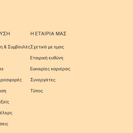
ΥΣΗ
Η ΕΤΑΊΡΙΑ ΜΑΣ
η & Συμβουλές
Σχετικά με εμας
Εταιρική ευθύνη
es
Ευκαιρίες καριέρας
 προσφορές
Συνεργάτες
ωση
Τύπος
ιξείς
έλερς
σεις