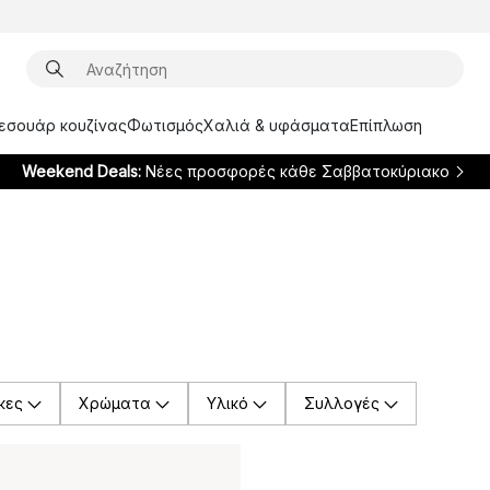
ξεσουάρ κουζίνας
Φωτισμός
Χαλιά & υφάσματα
Επίπλωση
Weekend Deals:
Νέες προσφορές κάθε Σαββατοκύριακο
κες
Χρώματα
Υλικό
Συλλογές