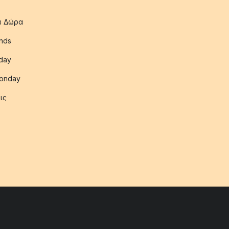
ια Δώρα
nds
iday
onday
ις