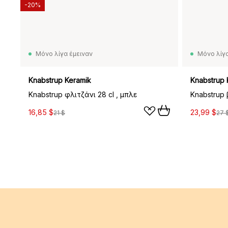
-20%
Μόνο λίγα έμειναν
Μόνο λίγα
Knabstrup Keramik
Knabstrup 
Knabstrup φλιτζάνι 28 cl , μπλε
Knabstrup 
16,85 $
23,99 $
21 $
27 