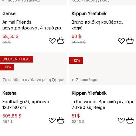
Μόνο λίγα έμειναν
Κατόπιν παραγγελίας
Gense
Klippan Yllefabrik
Animal Friends
Bruno παιδική κουβέρτα,
μαχαιροπίρουνα, 4 τεμάχια
καφέ
58,50 $
60 $
65 $
68,70 $
WEEKEND DEAL
-12%
-10%
Σε απόθεμα ανάλογα με τη ζήτηση
Σε απόθεμα
Kateha
Klippan Yllefabrik
Football χαλί, πράσινο
In the woods Βρεφικό ριχτάρι
120x180 cm
70x90 εκ, Beige
505,85 $
51 $
562 $
58,15 $