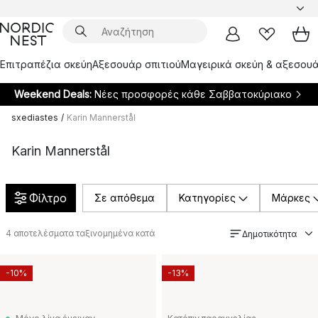
Επιτραπέζια σκεύη
Αξεσουάρ σπιτιού
Μαγειρικά σκεύη & αξεσουά
Weekend Deals:
Νέες προσφορές κάθε Σαββατοκύριακο
sxediastes
/
Karin Mannerstål
Karin Mannerstål
Φίλτρο
Σε απόθεμα
Κατηγορίες
Μάρκες
4
αποτελέσματα ταξινομημένα κατά
Δημοτικότητα
-10%
-13%