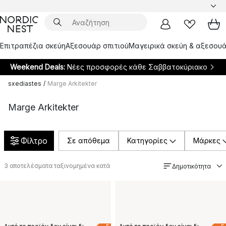
Επιτραπέζια σκεύη
Αξεσουάρ σπιτιού
Μαγειρικά σκεύη & αξεσουά
Weekend Deals:
Νέες προσφορές κάθε Σαββατοκύριακο
sxediastes
/
Marge Arkitekter
Marge Arkitekter
Φίλτρο
Σε απόθεμα
Κατηγορίες
Μάρκες
3
αποτελέσματα ταξινομημένα κατά
Δημοτικότητα