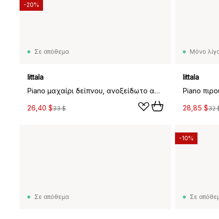
-20%
Σε απόθεμα
Μόνο λίγα
Iittala
Iittala
Piano μαχαίρι δείπνου, ανοξείδωτο ατσάλι
26,40 $
28,85 $
33 $
32 
-10%
Σε απόθεμα
Σε απόθε