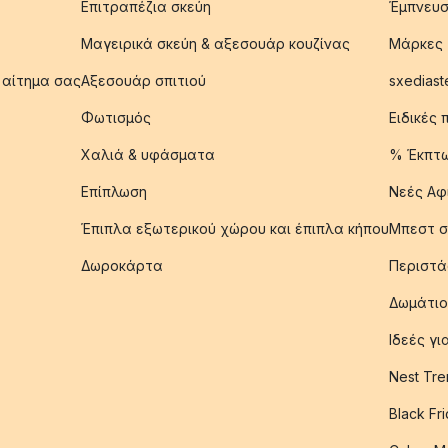
Επιτραπέζια σκεύη
Έμπνευσ
Μαγειρικά σκεύη & αξεσουάρ κουζίνας
Μάρκες
 αίτημα σας
Αξεσουάρ σπιτιού
sxediast
Φωτισμός
Ειδικές
Χαλιά & υφάσματα
% Έκπτ
Επίπλωση
Νεές Αφ
Έπιπλα εξωτερικού χώρου και έπιπλα κήπου
Μπεστ σ
Δωροκάρτα
Περιστά
Δωμάτιο
Ιδεές γ
Nest Tre
Black Fr