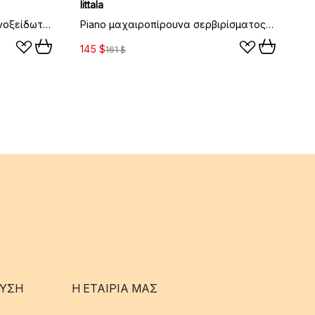
Iittala
Piano κουταλάκι του καφέ, ανοξείδωτο ατσάλι
Piano μαχαιροπίρουνα σερβιρίσματος 2 τεμάχια, Ανοξείδωτο ατσάλι-ξύλο
145 $
161 $
ΥΣΗ
Η ΕΤΑΊΡΙΑ ΜΑΣ