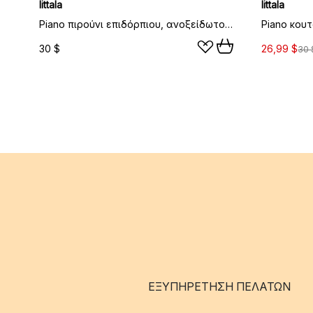
Iittala
Iittala
Piano πιρούνι επιδόρπιου, ανοξείδωτο ατσάλι
30 $
26,99 $
30 
ΕΞΥΠΗΡΈΤΗΣΗ ΠΕΛΑΤΏΝ