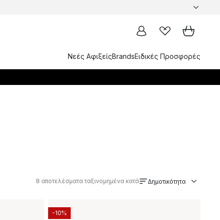
Νεές Αφιξείς
Brands
Ειδικές Προσφορές
8
αποτελέσματα ταξινομημένα κατά
Δημοτικότητα
-10%