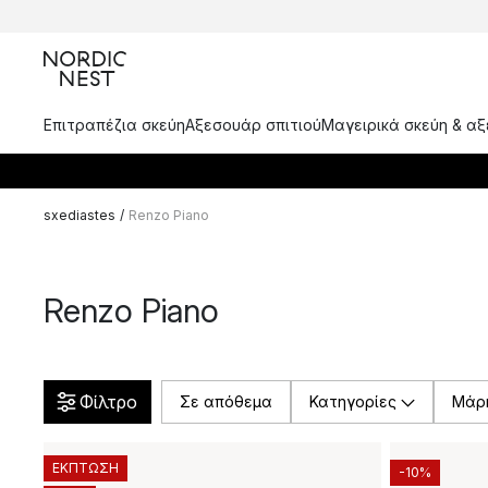
Επιτραπέζια σκεύη
Αξεσουάρ σπιτιού
Μαγειρικά σκεύη & α
sxediastes
/
Renzo Piano
Renzo Piano
Φίλτρο
Σε απόθεμα
Κατηγορίες
Μάρ
ΕΚΠΤΩΣΗ
-10%