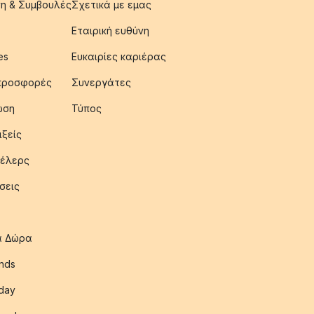
η & Συμβουλές
Σχετικά με εμας
Εταιρική ευθύνη
es
Ευκαιρίες καριέρας
 προσφορές
Συνεργάτες
ωση
Τύπος
ιξείς
έλερς
σεις
ια Δώρα
nds
iday