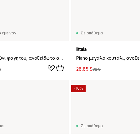
 έμειναν
Σε απόθεμα
Iittala
Piano πιρούνι φαγητού, ανοξείδωτο ατσάλι
28,85 $
$
32 $
-10%
μα
Σε απόθεμα