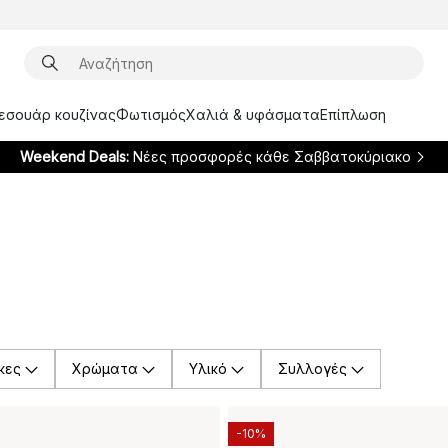
ξεσουάρ κουζίνας
Φωτισμός
Χαλιά & υφάσματα
Επίπλωση
Weekend Deals:
Νέες προσφορές κάθε Σαββατοκύριακο
κες
Χρώματα
Υλικό
Συλλογές
-10%