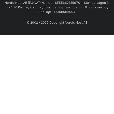
Nordic Nest AB (EU-VAT-Number: SE556628159701), Stämpelvägen 3,
394 70 Kalmar, Σουηδία, Εξυπηρέτηση πελατών: info@nordicnest.gr,
Τηλ. αρ: +46108085004
© 2002 - 2026 Copyright Nordic Nest AB