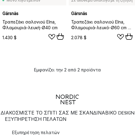
Μόνο λίγα έμειναν
Σε απόθεμα ανάλογα με τη ζήτηση
Gärsnäs
Gärsnäs
Τραπεζάκι σαλονιού Elna,
Τραπεζάκι σαλονιού Elna,
Φλαμουριά-λευκή-Ø40 cm
Φλαμουριά-λευκό-Ø60 cm με
κρεμάστρα
1.430 $
2.078 $
Εμφανίζει την 2 από 2 προϊόντα
ΔΙΑΚΟΣΜΙΣΤΕ ΤΟ ΣΠΙΤΙ ΣΑΣ ΜΕ ΣΚΑΝΔΙΝΑΒΙΚΟ DESIGN
ΕΞΥΠΗΡΈΤΗΣΗ ΠΕΛΑΤΏΝ
Εξυπηρέτηση πελατών