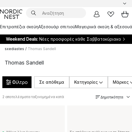
Επιτραπέζια σκεύη
Αξεσουάρ σπιτιού
Μαγειρικά σκεύη & αξεσουά
Weekend Deals:
Νέες προσφορές κάθε Σαββατοκύριακο
sxediastes
/
Thomas Sandell
Thomas Sandell
Φίλτρο
Σε απόθεμα
Κατηγορίες
Μάρκες
2
αποτελέσματα ταξινομημένα κατά
Δημοτικότητα