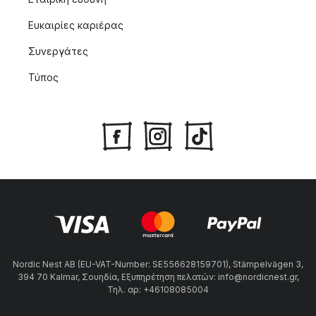
Ευκαιρίες καριέρας
Συνεργάτες
Τύπος
Nordic Nest AB (EU-VAT-Number: SE556628159701), Stämpelvägen 3,
394 70 Kalmar, Σουηδία, Εξυπηρέτηση πελατών: info@nordicnest.gr,
Τηλ. αρ: +46108085004