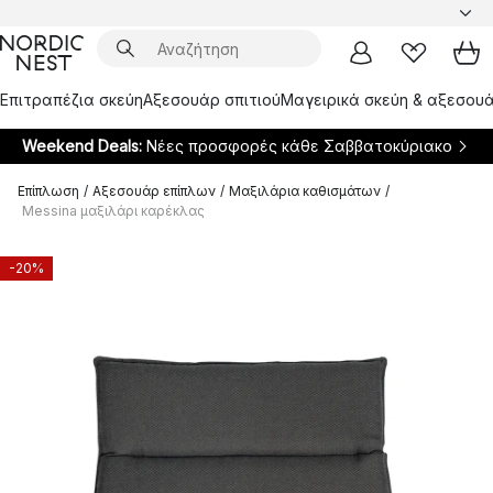
Επιτραπέζια σκεύη
Αξεσουάρ σπιτιού
Μαγειρικά σκεύη & αξεσουά
Weekend Deals:
Νέες προσφορές κάθε Σαββατοκύριακο
Επίπλωση
/
Αξεσουάρ επίπλων
/
Μαξιλάρια καθισμάτων
/
Messina μαξιλάρι καρέκλας
-20%