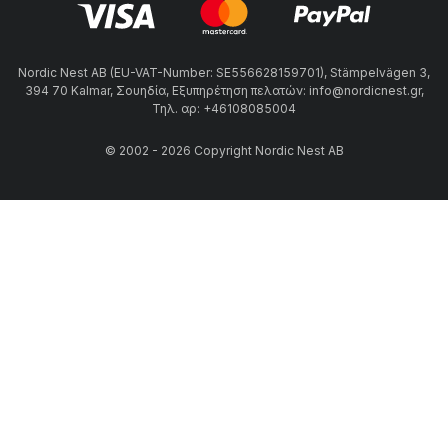
Nordic Nest AB (EU-VAT-Number: SE556628159701), Stämpelvägen 3,
394 70 Kalmar, Σουηδία, Εξυπηρέτηση πελατών: info@nordicnest.gr,
Τηλ. αρ: +46108085004
© 2002 - 2026 Copyright Nordic Nest AB