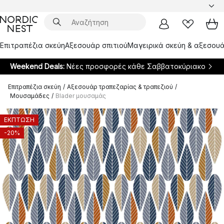
Επιτραπέζια σκεύη
Αξεσουάρ σπιτιού
Μαγειρικά σκεύη & αξεσουά
Weekend Deals:
Νέες προσφορές κάθε Σαββατοκύριακο
Επιτραπέζια σκεύη
/
Αξεσουάρ τραπεζαρίας & τραπεζιού
/
Μουσαμάδες
/
Blader μουσαμάς
ΕΚΠΤΩΣΗ
-20%