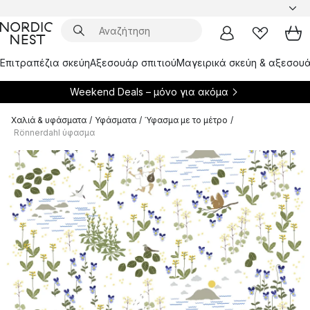
Επιτραπέζια σκεύη
Αξεσουάρ σπιτιού
Μαγειρικά σκεύη & αξεσουά
Weekend Deals – μόνο για
ακόμα
Χαλιά & υφάσματα
/
Υφάσματα
/
Ύφασμα με το μέτρο
/
Rönnerdahl ύφασμα