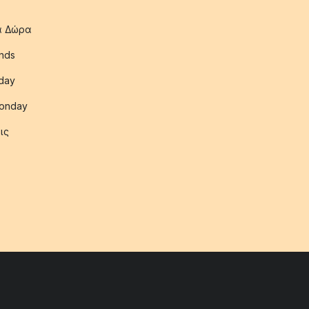
ια Δώρα
nds
iday
onday
ις