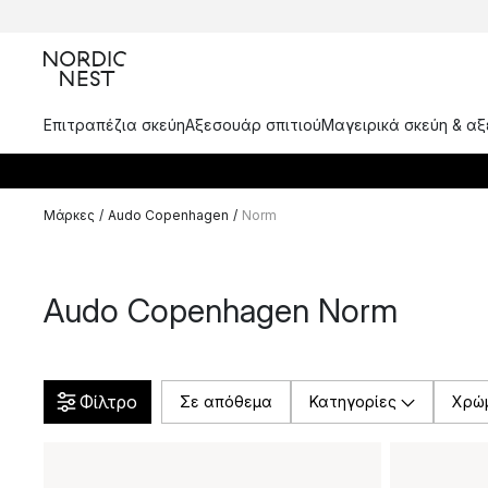
Επιτραπέζια σκεύη
Αξεσουάρ σπιτιού
Μαγειρικά σκεύη & α
Μάρκες
/
Audo Copenhagen
/
Norm
Audo Copenhagen Norm
Φίλτρο
Σε απόθεμα
Κατηγορίες
Χρώ