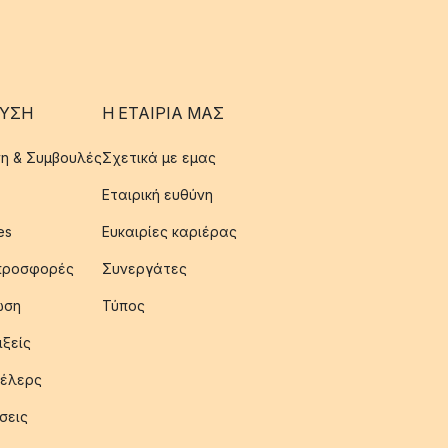
ΥΣΗ
Η ΕΤΑΊΡΙΑ ΜΑΣ
η & Συμβουλές
Σχετικά με εμας
Εταιρική ευθύνη
es
Ευκαιρίες καριέρας
 προσφορές
Συνεργάτες
ωση
Τύπος
ιξείς
έλερς
σεις