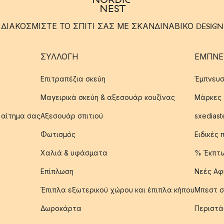
ΔΙΑΚΟΣΜΙΣΤΕ ΤΟ ΣΠΙΤΙ ΣΑΣ ΜΕ ΣΚΑΝΔΙΝΑΒΙΚΟ DESIGN
ΣΥΛΛΟΓΉ
ΈΜΠΝΕ
Επιτραπέζια σκεύη
Έμπνευσ
Μαγειρικά σκεύη & αξεσουάρ κουζίνας
Μάρκες
 αίτημα σας
Αξεσουάρ σπιτιού
sxediast
Φωτισμός
Ειδικές
Χαλιά & υφάσματα
% Έκπτ
Επίπλωση
Νεές Αφ
Έπιπλα εξωτερικού χώρου και έπιπλα κήπου
Μπεστ σ
Δωροκάρτα
Περιστά