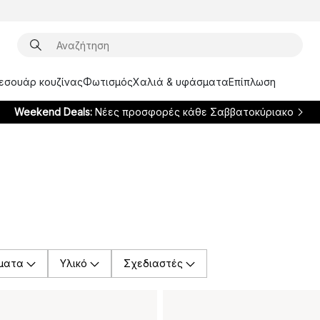
ξεσουάρ κουζίνας
Φωτισμός
Χαλιά & υφάσματα
Επίπλωση
Weekend Deals:
Νέες προσφορές κάθε Σαββατοκύριακο
ματα
Υλικό
Σχεδιαστές